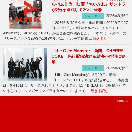
ルバム首位 映画『ちいかわ』サントラ
が2冠を達成して2位に登場
2026年8月6日
Ｊ－ＰＯＰ
2026年8月5日公開（集計期間：2026年7月27
日～8月2日）の総合アルバム・チャート“Hot
Albums”で、NEWSの『KMK』が総合首位を獲得した。 本作は、7月29日に
リリースされたNEWSの16thアルバム。グループ結成 …
続きを読む
Little Glee Monster、新曲「CHERRY
COKE」先行配信決定＆結海が作詞に参
加
2026年8月6日
Ｊ－ＰＯＰ
Little Glee Monsterが、8月19日に新曲
「CHERRY COKE」を先行配信する。 本楽曲
は、9月16日にリリースされるオリジナルアルバム『BREATH』に収録されて
いるもので、シンガーソングライターのeillによって …
続きを読む
more »