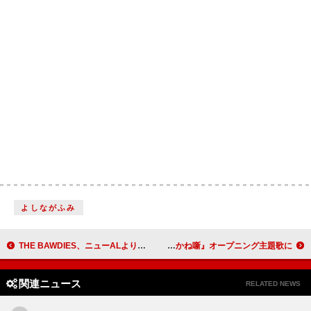
よしながふみ
THE BAWDIES、ニューALより先行シングル「PARTY PARTY」配信決定 ROY社長企画の“慰安旅行”予告映像も公開
桑田佳祐、初のアニメ完全書き下ろし 新曲「人誑し / ひとたらし」がTVアニメ『あかね噺』オープニング主題歌に
関連ニュース
RELATED NEWS