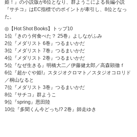
姫！』の小説版が6位となり、群ようこによる長編小説
『サチコ』はEC指標でのポイントが牽引し、8位となっ
た。
◎【Hot Shot Books】トップ10
1位『きのう何食べた？ 25巻』よしながふみ
2位『メダリスト 6巻』つるまいかだ
3位『メダリスト 7巻』つるまいかだ
4位『メダリスト 2巻』つるまいかだ
5位『なぜ生きる』明橋大二／伊藤健太郎／高森顕徹ｆ
6位『超かぐや姫!』スタジオクロマト／スタジオコロリド
／桐山なると
7位『メダリスト 3巻』つるまいかだ
8位『サチコ』群ようこ
9位『spring』恩田陸
10位『多聞くん今どっち!? 2巻』師走ゆき