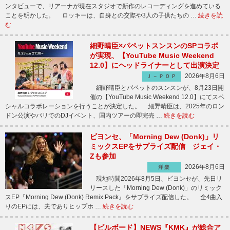
ンタビューで、リアーナが現在スタジオで新作のレコーディングを進めている
ことを明かした。 ロッキーは、自身との交際や3人の子供たちの …
続きを読
む
細野晴臣×パペットスンスンのSPコラボ
が実現、【YouTube Music Weekend
12.0】にヘッドライナーとして出演決定
2026年8月6日
Ｊ－ＰＯＰ
細野晴臣とパペットのスンスンが、8月23日開
催の【YouTube Music Weekend 12.0】にてスペ
シャルコラボレーションを行うことが決定した。 細野晴臣は、2025年のロン
ドン公演やパリでのDJイベント、国内ツアーの即完売 …
続きを読む
ビヨンセ、「Morning Dew (Donk)」リ
ミックスEPをサプライズ配信 ジェイ・
Zも参加
2026年8月6日
洋楽
現地時間2026年8月5日、ビヨンセが、先日リ
リースした「Morning Dew (Donk)」のリミック
スEP『Morning Dew (Donk) Remix Pack』をサプライズ配信した。 全4曲入
りのEPには、夫でありヒップホ …
続きを読む
【ビルボード】NEWS『KMK』が総合ア