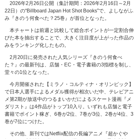
2026年2月26日公開（集計期間：2026年2月16日～2月
22日）の“Billboard Japan Hot Shot Books”で、よしながふ
み『きのう何食べた？25巻』が首位となった。
本チャートは前週と比較して総合ポイントが一定割合伸
びた本を抽出することで、大きく注目度が上がった作品の
みをランキング化したもの。
2月20日に発売された人気シリーズ『きのう何食べ
た？』の最新刊は、店舗・EC・電子書籍の3指標を制し、
堂々の1位となった。
今月開催された【ミラノ・コルティナ・オリンピック】
で日本人選手によるメダル獲得が相次いだ中、テレビアニ
メ第2期が放送中のつるまいかだによるスケート漫画『メ
ダリスト』は4作品がトップ10入り。いずれも店舗と電子
書籍でポイント稼ぎ、6巻が2位、7巻が3位、2巻が4位、3
巻が7位につけた。
その他、新刊ではNetflix配信の長編アニメ『超かぐや