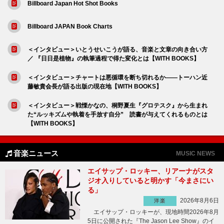
Billboard Japan Hot Shot Books
Billboard JAPAN Book Charts
＜インタビュー＞いとうせいこうが語る、音楽と文章の向き合い方
／ 『日日是植物』の執筆過程で得た変化とは【WITH BOOKS】
＜インタビュー＞チャートは悪循環を断ち切れるか――トーハン近
藤敏貴会長が語る出版の現在地【WITH BOOKS】
＜インタビュー＞戦慄かなの、桐野夏生『グロテスク』から生まれ
た“ルッキズムや執着を手放す自分” 読書が与えてくれるものとは
【WITH BOOKS】
音楽ニュース
MUSIC NEWS
エイサップ・ロッキー、リアーナがスタ
ジオ入りしていると明かす「今まさにい
る」
2026年8月6日
洋楽
エイサップ・ロッキーが、現地時間2026年8月
5日に公開された『The Jason Lee Show』のイ