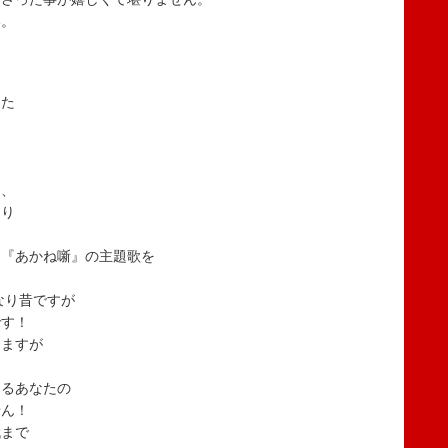
い。
した
て、
たり
メ『あかね噺』の主題歌を
！
なり昔ですが
です！
てますが
！
てるあなたの
せん！
代まで