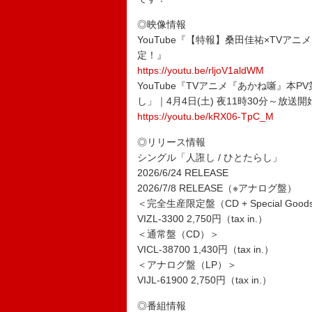
◎映像情報
YouTube『【特報】桑田佳祐×TV
定！』
https://youtu.be/rljoV1aldWM
YouTube『TVアニメ『あかね噺』本
し」｜4月4日(土) 夜11時30分～放送
https://youtu.be/kRX06-TpC_M
◎リリース情報
シングル「人誑し / ひとたらし」
2026/6/24 RELEASE
2026/7/8 RELEASE（※アナログ盤）
＜完全生産限定盤（CD + Special Goo
VIZL-3300 2,750円（tax in.）
＜通常盤（CD）＞
VICL-38700 1,430円（tax in.）
＜アナログ盤（LP）＞
VIJL-61900 2,750円（tax in.）
◎番組情報