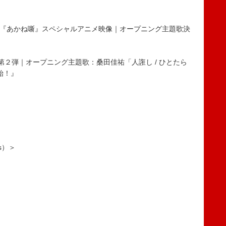
アニメ『あかね噺』スペシャルアニメ映像｜オープニング主題歌決
PV第２弾｜オープニング主題歌：桑田佳祐「人誑し / ひとたら
開始！』
ds）＞