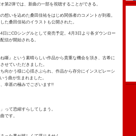
オ第2弾では、新曲の一部を視聴することができる。
の想いを込めた桑田佳祐をはじめ関係者のコメントが到着。
ろした桑田佳祐のイラストも公開された。
24日にCDシングルとして発売予定。4月3日より各ダウンロー
行配信が開始される。
かね噺』という素晴らしい作品から貴重な機会を頂き、古希に
をさせていただきました。
立ち向かう様に心揺さぶられ、作品から存分にインスピレーシ
という曲が生まれました。
、幸甚の極みでございます!!
？」って恐縮すらしてしまう。
た曲です。
下さった事が嬉しくて堪りません。