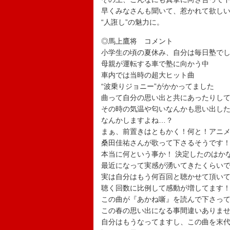
早くみなさんも聞いて、惹かれて欲し
“人誑し”の魅力に。
◎馬上鷹将 コメント
小学生の頃の夏休み、自分は毎日塾で
母親が運転する車で塾に向かう中
車内では当時の超大ヒット曲
“波乗りジョニー”がかかってました
曲って自分の思い出と共にあったりし
その時の気温や匂いなんかも思い出し
なんかしますよね…？
まぁ、前置きはともかく！何と！アニ
桑田佳祐さんが歌って下さるそうです
本当に何という事か！ 決定したのはか
最近になって実感が湧いてきたくらい
実は自分はもう何百回と聴かせて頂い
聴く回数に比例して感動が増してます
この曲が『あかね噺』を読んで下さっ
この春の思い出になる事間違いありま
自分はもうなってますし、この曲を末