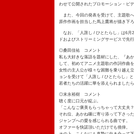
わせて公開されたプロモーション・ビデ
また、今回の発表を受けて、主題歌へ
原作作画を担当した馬上鷹将が描き下
なお、「人誑し / ひとたらし」は6月
ドおよびストリーミングサービスで先
◎桑田佳祐 コメント
私も大好きな落語を題材にした、『あ
して、初めてアニメ主題歌の作詞作曲
女性の主人公が様々な困難を乗り越え
ョンを受けて「人誑し / ひとたらし」
若者たちの活躍に華を添えられましたら
◎末永裕樹 コメント
聴く度に口元が綻ぶ。
「こんなご褒美もらっちゃって大丈夫
それ位、あかね噺に寄り添って下さっ
ジャンプへの愛を感じられる曲です。
オファーを快諾頂いただけでも僥倖。
その上、こんなにも真摯に向き合って