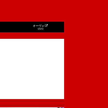
オーヴォ
OVO