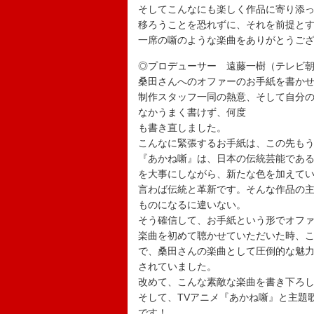
そしてこんなにも楽しく作品に寄り添
移ろうことを恐れずに、それを前提と
一席の噺のような楽曲をありがとうご
◎プロデューサー 遠藤一樹（テレビ
桑田さんへのオファーのお手紙を書か
制作スタッフ一同の熱意、そして自分
なかうまく書けず、何度
も書き直しました。
こんなに緊張するお手紙は、この先も
『あかね噺』は、日本の伝統芸能である
を大事にしながら、新たな色を加えて
言わば伝統と革新です。そんな作品の
ものになるに違いない。
そう確信して、お手紙という形でオフ
楽曲を初めて聴かせていただいた時、
で、桑田さんの楽曲として圧倒的な魅力
されていました。
改めて、こんな素敵な楽曲を書き下ろ
そして、TVアニメ『あかね噺』と主題
です！