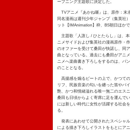
ープニング主題歌に決定した。
TVアニメ『あかね噺』は、原作：末
同名漫画は週刊少年ジャンプ（集英社）に
ット【IMAnimation】枠、BS朝日ほ
主題歌「人誑し / ひとたらし」は、
ニメサイドおよび集英社の漫画原作・
のオファーを受けて桑田が快諾し、同
曲となっている。過去にも桑田がアニ
ニメへ楽曲書き下ろしをするのは、バン
のこととなる。
高揚感を煽るビートの上で、かつての
リフ、民族音楽の匂いを纏った笛やバ
艶、かつ和情緒溢れる唯一無二のエス
桑田も日頃からよく寄席に足を運んで
には新しい時代に女性が活躍する社会
る。
発表にあわせて公開されたスペシャル
による描き下ろしイラストをもとにア