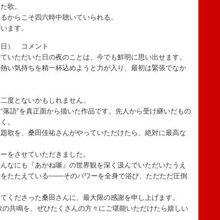
った歌。
するからこそ四六時中聴いていられる。
ざいます。
朝日） コメント
せていただいた日の夜のことは、今でも鮮明に思い出せます。
の熱い気持ちを精一杯込めようと力が入り、最初は緊張でなか
う二度とないかもしれません。
“落語”を真正面から描いた作品です。先人から受け継いだもの
いく。
主題歌を、桑田佳祐さんがやっていただけたら、絶対に最高な
ァーをさせていただきました。
こんなにも『あかね噺』の世界観を深く汲んでいただいたうえ
をたたえている───そのパワーを全身で浴び、ただただ圧倒
してくださった桑田さんに、最大限の感謝を申し上げます。
歌の共鳴を、ぜひたくさんの方々にご堪能いただけたら嬉しい