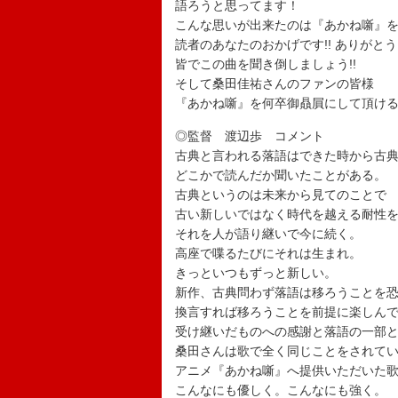
語ろうと思ってます！
こんな思いが出来たのは『あかね噺』
読者のあなたのおかげです!! ありがとう
皆でこの曲を聞き倒しましょう!!
そして桑田佳祐さんのファンの皆様
『あかね噺』を何卒御贔屓にして頂け
◎監督 渡辺歩 コメント
古典と言われる落語はできた時から古
どこかで読んだか聞いたことがある。
古典というのは未来から見てのことで
古い新しいではなく時代を越える耐性
それを人が語り継いで今に続く。
高座で喋るたびにそれは生まれ。
きっといつもずっと新しい。
新作、古典問わず落語は移ろうことを
換言すれば移ろうことを前提に楽しん
受け継いだものへの感謝と落語の一部
桑田さんは歌で全く同じことをされて
アニメ『あかね噺』へ提供いただいた
こんなにも優しく。こんなにも強く。