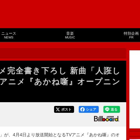
ニュース
音楽
特別企画
NEWS
MUSIC
PR
メ完全書き下ろし 新曲「人誑し
TVアニメ『あかね噺』オープニン
ポスト
シェア
送る
」が、4月4日より放送開始となるTVアニメ『あかね噺』のオ