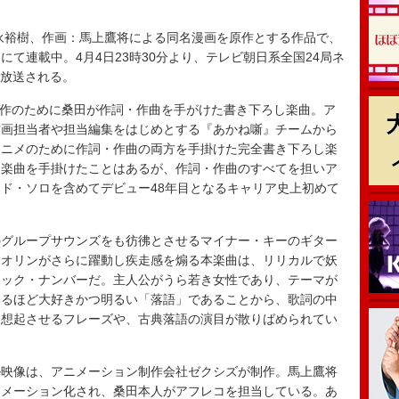
永裕樹、作画：馬上鷹将による同名漫画を原作とする作品で、
て連載中。4月4日23時30分より、テレビ朝日系全国24局ネ
かで放送される。
本作のために桑田が作詞・作曲を手がけた書き下ろし楽曲。ア
作画担当者や担当編集をはじめとする『あかね噺』チームから
アニメのために作詞・作曲の両方を手掛けた完全書き下ろし楽
メ楽曲を手掛けたことはあるが、作詞・作曲のすべてを担いア
ド・ソロを含めてデビュー48年目となるキャリア史上初めて
グループサウンズをも彷彿とさせるマイナー・キーのギター
イオリンがさらに躍動し疾走感を煽る本楽曲は、リリカルで妖
ニック・ナンバーだ。主人公がうら若き女性であり、テーマが
いるほど大好きかつ明るい「落語」であることから、歌詞の中
を想起させるフレーズや、古典落語の演目が散りばめられてい
映像は、アニメーション制作会社ゼクシズが制作。馬上鷹将
ニメーション化され、桑田本人がアフレコを担当している。あ