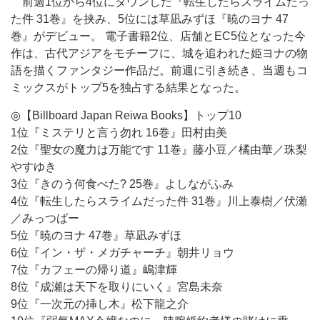
前週1位から4位にダウンした『転生したらスライムだっ
た件 31巻』を挟み、5位には草凪みずほ『暁のヨナ 47
巻』がデビュー。 電子書籍2位、店舗とEC5位となった今
作は、古代アジアをモチーフに、城を追われた姫ヨナの物
語を描くファンタジー作品だ。前週に引き続き、当週もコ
ミックスがトップ5を独占する結果となった。
◎【Billboard Japan Reiwa Books】トップ10
1位『ミステリと言う勿れ 16巻』田村由美
2位『聖女の魔力は万能です 11巻』藤小豆／橘由華／珠梨
やすゆき
3位『きのう何食べた? 25巻』よしながふみ
4位『転生したらスライムだった件 31巻』川上泰樹／伏瀬
／みっつばー
5位『暁のヨナ 47巻』草凪みずほ
6位『イン・ザ・メガチャーチ』朝井リョウ
7位『カフェーの帰り道』嶋津輝
8位『成瀬は天下を取りにいく』宮島未奈
9位『一次元の挿し木』松下龍之介