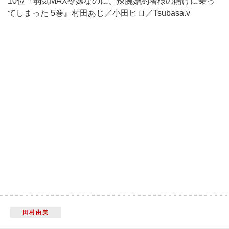
10位『弱気MAX令嬢なのに、辣腕婚約者様の賭けに乗っ
てしまった 5巻』村田あじ／小田ヒロ／Tsubasa.v
田村由美