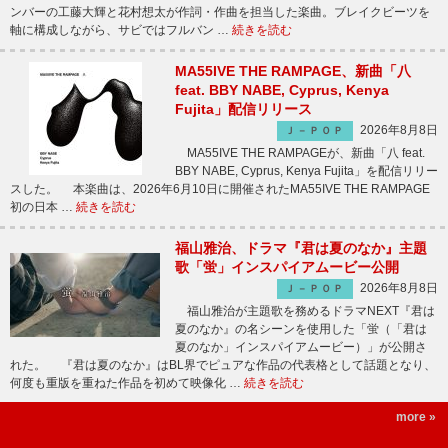
ンバーの工藤大輝と花村想太が作詞・作曲を担当した楽曲。ブレイクビーツを
軸に構成しながら、サビではフルバン …
続きを読む
MA55IVE THE RAMPAGE、新曲「八
feat. BBY NABE, Cyprus, Kenya
Fujita」配信リリース
2026年8月8日
Ｊ－ＰＯＰ
MA55IVE THE RAMPAGEが、新曲「八 feat.
BBY NABE, Cyprus, Kenya Fujita」を配信リリー
スした。 本楽曲は、2026年6月10日に開催されたMA55IVE THE RAMPAGE
初の日本 …
続きを読む
福山雅治、ドラマ『君は夏のなか』主題
歌「蛍」インスパイアムービー公開
2026年8月8日
Ｊ－ＰＯＰ
福山雅治が主題歌を務めるドラマNEXT『君は
夏のなか』の名シーンを使用した「蛍（「君は
夏のなか」インスパイアムービー）」が公開さ
れた。 『君は夏のなか』はBL界でピュアな作品の代表格として話題となり、
何度も重版を重ねた作品を初めて映像化 …
続きを読む
more »