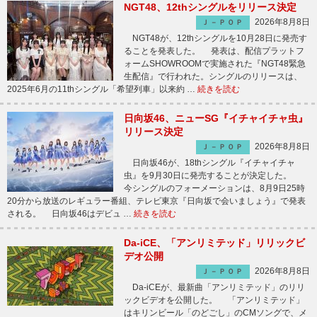
NGT48、12thシングルをリリース決定
2026年8月8日
Ｊ－ＰＯＰ
NGT48が、12thシングルを10月28日に発売す
ることを発表した。 発表は、配信プラットフ
ォームSHOWROOMで実施された『NGT48緊急
生配信』で行われた。シングルのリリースは、
2025年6月の11thシングル「希望列車」以来約 …
続きを読む
日向坂46、ニューSG『イチャイチャ虫』
リリース決定
2026年8月8日
Ｊ－ＰＯＰ
日向坂46が、18thシングル『イチャイチャ
虫』を9月30日に発売することが決定した。
今シングルのフォーメーションは、8月9日25時
20分から放送のレギュラー番組、テレビ東京『日向坂で会いましょう』で発表
される。 日向坂46はデビュ …
続きを読む
Da-iCE、「アンリミテッド」リリックビ
デオ公開
2026年8月8日
Ｊ－ＰＯＰ
Da-iCEが、最新曲「アンリミテッド」のリリ
ックビデオを公開した。 「アンリミテッド」
はキリンビール「のどごし」のCMソングで、メ