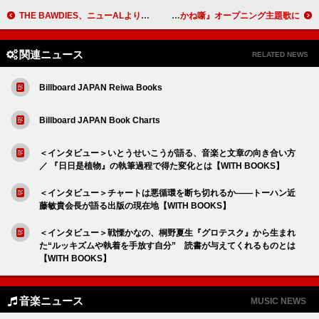
THE BAWDIES、ニューALより先行シングル「PARTY PARTY」配信決定 ROY社長企画の“慰安旅行”予告映像も公開
桑田佳祐、初のアニメ完全書き下ろし 新曲「人誑し / ひとたらし」がTVアニメ『あかね噺』オープニング主題歌に
関連ニュース
RELATED NEWS
Billboard JAPAN Reiwa Books
Billboard JAPAN Book Charts
＜インタビュー＞いとうせいこうが語る、音楽と文章の向き合い方
／ 『日日是植物』の執筆過程で得た変化とは【WITH BOOKS】
＜インタビュー＞チャートは悪循環を断ち切れるか――トーハン近
藤敏貴会長が語る出版の現在地【WITH BOOKS】
＜インタビュー＞戦慄かなの、桐野夏生『グロテスク』から生まれ
た“ルッキズムや執着を手放す自分” 読書が与えてくれるものとは
【WITH BOOKS】
音楽ニュース
MUSIC NEWS