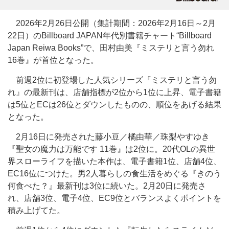
2026年2月26日公開（集計期間：2026年2月16日～2月
22日）のBillboard JAPAN年代別書籍チャート“Billboard
Japan Reiwa Books”で、田村由美『ミステリと言う勿れ
16巻』が首位となった。
前週2位に初登場した人気シリーズ『ミステリと言う勿
れ』の最新刊は、店舗指標が2位から1位に上昇、電子書籍
は5位とECは26位とダウンしたものの、順位をあげる結果
となった。
2月16日に発売された藤小豆／橘由華／珠梨やすゆき
『聖女の魔力は万能です 11巻』は2位に。20代OLの異世
界スローライフを描いた本作は、電子書籍1位、店舗4位、
EC16位につけた。男2人暮らしの食生活をめぐる『きのう
何食べた？』最新刊は3位に続いた。2月20日に発売さ
れ、店舗3位、電子4位、EC9位とバランスよくポイントを
積み上げてた。