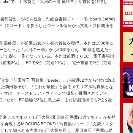
Culture Books”で、五木寛之『大河の一滴 最終章』が首位を獲得し
、SNSを統合した総合書籍チャート“Billboard JAPAN
図書コード（Cコード）を参照したジャンル情報から文化・芸術関連を
最終章』が前週12位から初の首位を獲得。本作は1998年に
ーとなった『大河の一滴』から30年を迎え、90歳を超えた五
いて綴る一冊となっている。本作は前週よりEC、電子書籍指
前週3位）、ECで5位（前週11位）、電子書籍で2位（前週
集『前田敦子 写真集『Beste』』が前週62位から4位に急上
えた前田敦子が、「これが最後」と語るメモリアル写真集とな
をテーマに、オーストリア・ウィーンで撮影が展開されている。
ていたが、EC指標で3位に急上昇、また店舗指標でも2位を記
豪ノスタルジア 山下大輝×夏目漱石 吾輩は猫である』が初登
再現するMOGURA BOOKSの写真集シリーズ『文豪ノスタ
きとして知られる声優の山下大輝を迎え、夏目漱石『吾輩は猫