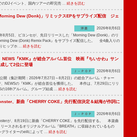
でのDJイベント、国内ツアーの即完売 …
続きを読む
rning Dew (Donk)」リミックスEPをサプライズ配信 ジェ
2026年8月6日
洋楽
8月5日、ビヨンセが、先日リリースした「Morning Dew (Donk)」のリ
ning Dew (Donk) Remix Pack』をサプライズ配信した。 全4曲入りの
りヒップホ …
続きを読む
】NEWS『KMK』が総合アルバム首位 映画『ちいかわ』サン
達成して2位に登場
2026年8月6日
Ｊ－ＰＯＰ
日公開（集計期間：2026年7月27日～8月2日）の総合アルバム・チャー
ums”で、NEWSの『KMK』が総合首位を獲得した。 本作は、7月29日にリリ
Sの16thアルバム。グループ結成 …
続きを読む
ee Monster、新曲「CHERRY COKE」先行配信決定＆結海が作詞に
2026年8月6日
Ｊ－ＰＯＰ
e Monsterが、8月19日に新曲「CHERRY COKE」を先行配信する。 本楽曲
リリースされるオリジナルアルバム『BREATH』に収録されているもの
グライターのeillによって …
続きを読む