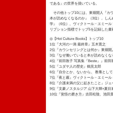
である』の世界を描いている。
その他トップ10には、東畑開人『カウ
本が読めなくなるのか』（3位）、しん
学』（6位）、ヴィクトール・エミール
リプション指標でトップ5を記録した書
◎【Hot Culture Books】トップ10
1位『大河の一滴 最終章』五木寛之
2位『カウンセリングとは何か』東畑開
3位『なぜ働いていると本が読めなくな
4位『前田敦子 写真集『Beste』』前
5位『ユダヤ人の歴史』鶴見太郎
6位『自分とか、ないから。 教養とし
7位『夜と霧』ヴィクトール・エミール
8位『介護未満の父に起きたこと』ジェ
9位『文豪ノスタルジア 山下大輝×夏目
10位『覚悟の磨き方』吉田松陰、池田