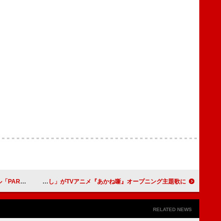
旅行”予告映像も公開
桑田佳祐、初のアニメ完全書き下ろし 新曲「人誑し / ひとたらし」がTVアニメ『あかね噺』オープニング主題歌に
RELATED NEWS