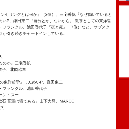
ンセリングとは何か』（2位）、三宅香帆『なぜ働いていると
めいP、鎌田東二『自分とか、ないから。 教養としての東洋哲
・フランクル、池田香代子『夜と霧』（7位）など、サブスク
籍が引き続きチャートインしている。
人
るのか』三宅香帆
田敦子、北岡稔章
ての東洋哲学』しんめいP、鎌田東二
・フランクル、池田香代子
ーン・スー
漱石 吾輩は猫である』山下大輝、MARCO
貴将