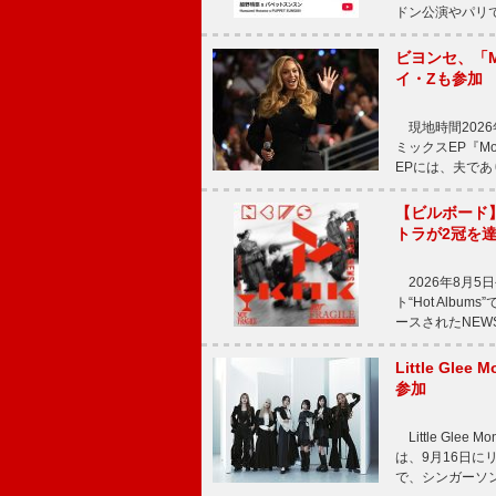
ドン公演やパリ
ビヨンセ、「Mo
イ・Zも参加
現地時間2026年
ミックスEP『Mor
EPには、夫であ
【ビルボード
トラが2冠を
2026年8月5
ト“Hot Alb
ースされたNEW
Little Gl
参加
Little Gle
は、9月16日に
で、シンガーソン