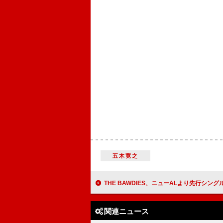
五木寛之
THE BAWDIES、ニューALより先行シングル「PARTY PARTY」配信決定 ROY社長企画の“慰安
関連ニュース