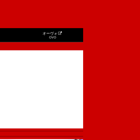
オーヴォ
OVO