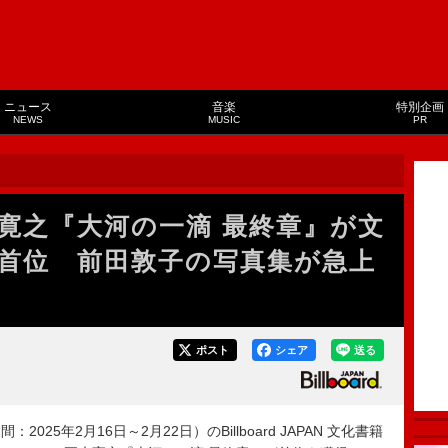
ニュース
音楽
特別企画
NEWS
MUSIC
PR
寛之『大河の一滴 最終章』が文
首位 前田敦子の写真集が急上
ポスト
シェア
送る
025年2月16日～2月22日）のBillboard JAPAN 文化書籍