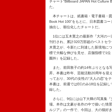
チャート“Billboard JAPAN Hot 
た。
本チャートは、紙書籍・電子書籍・図書館貸出
Book Hot 100”をもとに、日本
抽出し、順位化したチャートだ。
1位には五木寛之の最新作『大河の一滴 
刊行され、累計320万部超のベストセラ
木寛之が、今新たに到達した新境地につ
標で大幅な伸びを見せ、店舗指標で1位（
圏外）を記録した。
また、前田敦子の約14年ぶりとなる写真
昇。本書は昨年、芸能活動20周年を迎
っており、30代の女性の“大人の恋”
本書は、前週ではECのみ18位を記録し
録した。
さらに、9位には山下大輝の写真集『文
場。本作は文豪が名作の中で描いた情景を
ルジア』の一作で、今回は、大の猫好