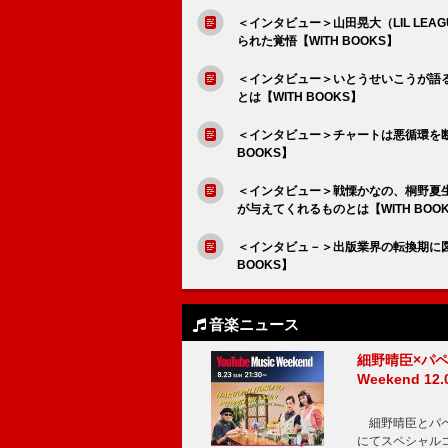
＜インタビュー＞山田晃大（LIL LEA
られた覚悟【WITH BOOKS】
＜インタビュー＞いとうせいこうが語
とは【WITH BOOKS】
＜インタビュー＞チャートは悪循環を断
BOOKS】
＜インタビュー＞戦慄かなの、桐野夏
が与えてくれるものとは【WITH BOO
＜インタビュ－＞出版業界の転換期に図
BOOKS】
音楽ニュース
細野晴臣×パペ
Weekend
細野晴臣とパペット
にてスペシャル