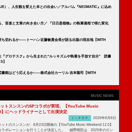
GUE）、人生観を変えた本との出会い／アルバム『NEOMATIC』に込め
る、音楽と文章の向き合い方／ 『日日是植物』の執筆過程で得た変化
ち切れるか――トーハン近藤敏貴会長が語る出版の現在地【WITH
生『グロテスク』から生まれた“ルッキズムや執着を手放す自分” 読書
KS】
書館はどう応えるか――株式会社カーリル 吉本龍司【WITH
MUSIC NEWS
ットスンスンのSPコラボが実現、【YouTube Music
 12.0】にヘッドライナーとして出演決定
2026年8月6日
Ｊ－ＰＯＰ
のスンスンが、8月23日開催の【YouTube Music Weekend 12.0】
コラボレーションを行うことが決定した。 細野晴臣は、2025年のロン