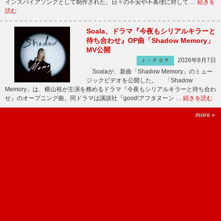
インスパイアソングとして制作された。日々の不安や不条理に対して …
続きを
読む
Soala、ドラマ『今夜もシリアルキラーと
待ち合わせ』OP曲「Shadow Memory」
MV公開
2026年8月7日
Ｊ－ＰＯＰ
Soalaが、新曲「Shadow Memory」のミュー
ジックビデオを公開した。 「Shadow
Memory」は、横山裕が主演を務めるドラマ『今夜もシリアルキラーと待ち合わ
せ』のオープニング曲。同ドラマは講談社『good!アフタヌーン …
続きを読む
more »