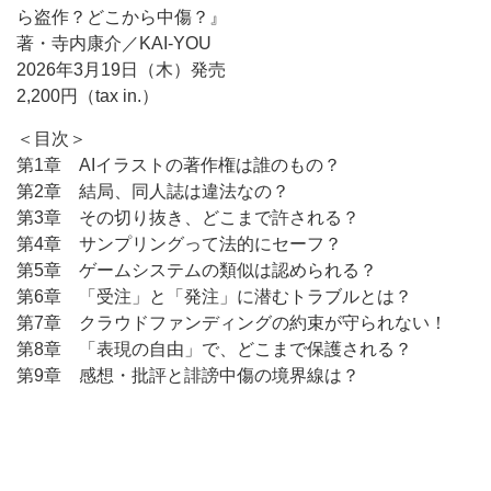
ら盗作？どこから中傷？』
著・寺内康介／KAI-YOU
2026年3月19日（木）発売
2,200円（tax in.）
＜目次＞
第1章 AIイラストの著作権は誰のもの？
第2章 結局、同人誌は違法なの？
第3章 その切り抜き、どこまで許される？
第4章 サンプリングって法的にセーフ？
第5章 ゲームシステムの類似は認められる？
第6章 「受注」と「発注」に潜むトラブルとは？
第7章 クラウドファンディングの約束が守られない！
第8章 「表現の自由」で、どこまで保護される？
第9章 感想・批評と誹謗中傷の境界線は？