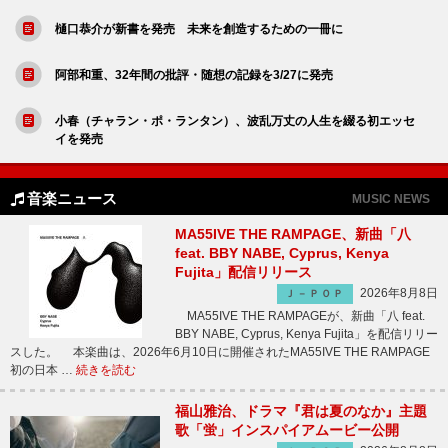
樋口恭介が新書を発売 未来を創造するための一冊に
阿部和重、32年間の批評・随想の記録を3/27に発売
小春（チャラン・ポ・ランタン）、波乱万丈の人生を綴る初エッセ
イを発売
音楽ニュース
MUSIC NEWS
MA55IVE THE RAMPAGE、新曲「八
feat. BBY NABE, Cyprus, Kenya
Fujita」配信リリース
2026年8月8日
Ｊ－ＰＯＰ
MA55IVE THE RAMPAGEが、新曲「八 feat.
BBY NABE, Cyprus, Kenya Fujita」を配信リリー
スした。 本楽曲は、2026年6月10日に開催されたMA55IVE THE RAMPAGE
初の日本 …
続きを読む
福山雅治、ドラマ『君は夏のなか』主題
歌「蛍」インスパイアムービー公開