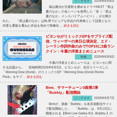
2026年8月8日
Ｊ－ＰＯＰ
福山雅治が主題歌を務めるドラマNEXT『君は
夏のなか』の名シーンを使用した「蛍（「君は
夏のなか」インスパイアムービー）」が公開さ
れた。 『君は夏のなか』はBL界でピュアな作品の代表格として話題となり、
何度も重版を重ねた作品を初めて映像化 …
続きを読む
ビヨンセがリミックスEPをサプライズ配
信、ウィーザーの来日公演決定、エド・
シーラン作詞作曲のみでTOP10に2曲ラン
クイン：今週の洋楽まとめニュース
2026年8月8日
洋楽
今週の洋楽まとめニュースは、ビヨンセに関
する話題から。 現地時間2026年8月5日、ビヨンセが、先日リリースした
「Morning Dew (Donk)」のリミックスEP『Morning Dew (Donk) Remix
Pack』をサプ …
続きを読む
Bimi、サマーチューン3曲第1弾
「Bubbly」配信開始
2026年8月7日
Ｊ－ＰＯＰ
Bimiが、新曲「Bubbly」を各音楽配信サイト
で配信開始した。 「Bubbly」は、9月13日に
開催される【Bimi Live Galley #11 -Bubbly-】の