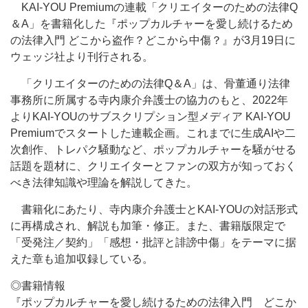
KAI-YOU Premiumの連載「クリエイターのための法律Q
＆A」を書籍化した『ポップカルチャーを愛し続けるため
の法律入門 どこから盗作？どこから中傷？』が3月19日に
ウェッジ社より刊行される。
「クリエイターのための法律Q＆A」は、骨董通り法律
事務所に所属する寺内康介弁護士の協力のもと、2022年
よりKAI-YOUのサブスクリプション型メディア KAI-YOU
Premiumでスタートした連載企画。これまでに生成AIや二
次創作、トレパク騒動など、ポップカルチャーを騒がせる
話題を題材に、クリエイターとファンの双方が知っておく
べき法律知識や理論を解説してきた。
書籍化にあたり、寺内康介弁護士とKAI-YOUの対話形式
に再構成され、解説も加筆・修正。また、書籍版限定で
「受発注／契約」「感想・批評と誹謗中傷」をテーマに据
えた章も追加収録している。
◎書籍情報
『ポップカルチャーを愛し続けるための法律入門 どこか