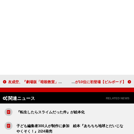
友成空、『劇場版「暗殺教室」みんなの時間』の主題歌「Teacher」配信リリース決定
【ビルボード】柚木麻子『BUTTER』“Heisei Books”10週連続の1位へ 『大河の一滴 』が10位に初登場
関連ニュース
RELATED NEWS
『転生したらスライムだった件』が絵本化
子ども編集者300人が制作に参加 絵本『あちちち地球とだいじな
やくそく！』2/24発売