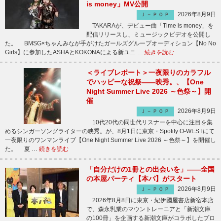
is money」MV公開
2026年8月9日
Ｊ－ＰＯＰ
TAKARAが、デビュー曲「Time is money」を
配信リリースし、ミュージックビデオを公開し
た。 BMSG×ちゃんみなが手がけたガールズグループオーディション【No No
Girls】に参加したASHAとKOKONAによる新ユニ …
続きを読む
＜ライブレポート＞一夜限りのカラフル
でハッピーな祝祭――映秀。、【One
Night Summer Live 2026 ～色祭～】開
催
2026年8月9日
Ｊ－ＰＯＰ
10代20代の同世代リスナーを中心に注目を集
めるシンガーソングライターの映秀。が、8月1日に東京・Spotify O-WESTにて
一夜限りのワンマンライブ【One Night Summer Live 2026 ～色祭～】を開催し
た。 夏 …
続きを読む
「自分だけの1冊との出会いを」――全国
の本屋パーティ【本パ】がスタート
2026年8月9日
Ｊ－ＰＯＰ
2026年8月8日に東京・紀伊國屋書店新宿本店
で、森永乳業のマウントレーニアと「新潮文庫
の100冊」を企画する新潮文庫がコラボしたプロ