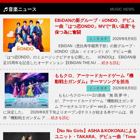
音楽ニュース
MUSIC NEWS
EBiDANの新グループ・iiONDO、デビュ
ー曲「はつ恋ONDO」MVで“良い温度”を
保つ為に奮闘
2026年8月9日
Ｊ－ＰＯＰ
EBiDAN（恵比寿学園男子部）の新グループ・
iiONDO（読み：イイオンド）が、デビュー曲
「はつ恋ONDO」のミュージックビデオを公開した。 iiONDOは、EBiDAN発
足15周年を記念したオーディション【EBiDAN THE AU …
続きを読む
ももクロ、アーケードカードゲーム『機
動戦士ガンダム』テーマソングを担当
2026年8月9日
Ｊ－ＰＯＰ
ももいろクローバーZの新曲「無 我 夢 中」
が、アーケードカードゲーム『機動戦士ガンダ
ム アーセナルコマンダー ver.β』のテーマソング
に決定した。 2026年8月下旬よりオープンβテストが始まる本ゲームは、前
作『機動戦士ガンダム ア …
続きを読む
【No No Girls】ASHA＆KOKONAによる
ユニット・TAKARA、デビュー曲「Time