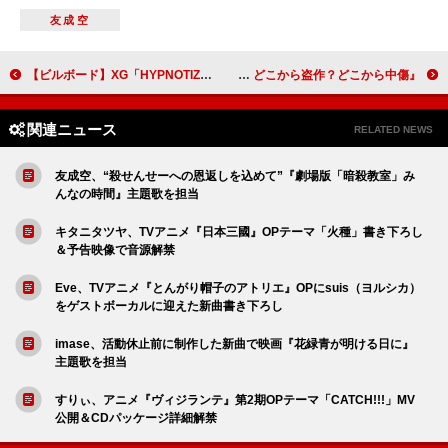
友成空
【ビルボード】XG「HYPNOTIZE」6か国で1位、槇原敬之「もう恋なんてしない」がインドネシアで上昇
『ポップカルチャーを愛し続けるための法律入門 どこから盗作？どこから中傷？』3/19発売へ
関連ニュース
RELATED NEWS
友成空、“殺せんせーへの恩返しを込めて”『劇場版「暗殺教室」み
んなの時間』主題歌を担当
キタニタツヤ、TVアニメ『日本三國』OPテーマ「火種」書き下ろし
＆予告映像で音源解禁
Eve、TVアニメ『とんがり帽子のアトリエ』OPにsuis（ヨルシカ）
をゲストボーカルに迎えた新曲書き下ろし
imase、活動休止前に制作した新曲で映画『花緑青が明ける日に』
主題歌を担当
すりぃ、アニメ『ヴィジランテ』第2期OPテーマ「CATCH!!!」MV
公開＆CDパッケージ詳細解禁