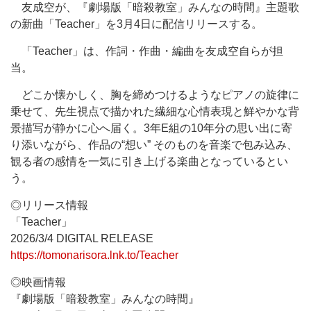
友成空が、『劇場版「暗殺教室」みんなの時間』主題歌
の新曲「Teacher」を3月4日に配信リリースする。
「Teacher」は、作詞・作曲・編曲を友成空自らが担
当。
どこか懐かしく、胸を締めつけるようなピアノの旋律に
乗せて、先生視点で描かれた繊細な心情表現と鮮やかな背
景描写が静かに心へ届く。3年E組の10年分の思い出に寄
り添いながら、作品の“想い” そのものを音楽で包み込み、
観る者の感情を一気に引き上げる楽曲となっているとい
う。
◎リリース情報
「Teacher」
2026/3/4 DIGITAL RELEASE
https://tomonarisora.lnk.to/Teacher
◎映画情報
『劇場版「暗殺教室」みんなの時間』