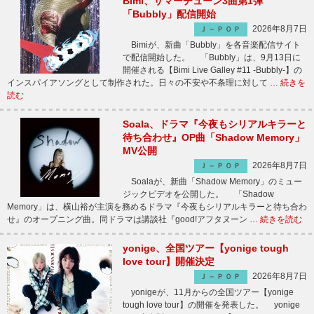
Bimi、サマーチューン3曲第1弾
「Bubbly」配信開始
2026年8月7日
Ｊ－ＰＯＰ
Bimiが、新曲「Bubbly」を各音楽配信サイト
で配信開始した。 「Bubbly」は、9月13日に
開催される【Bimi Live Galley #11 -Bubbly-】の
インスパイアソングとして制作された。日々の不安や不条理に対して …
続きを
読む
Soala、ドラマ『今夜もシリアルキラーと
待ち合わせ』OP曲「Shadow Memory」
MV公開
2026年8月7日
Ｊ－ＰＯＰ
Soalaが、新曲「Shadow Memory」のミュー
ジックビデオを公開した。 「Shadow
Memory」は、横山裕が主演を務めるドラマ『今夜もシリアルキラーと待ち合わ
せ』のオープニング曲。同ドラマは講談社『good!アフタヌーン …
続きを読む
yonige、全国ツアー【yonige tough
love tour】開催決定
2026年8月7日
Ｊ－ＰＯＰ
yonigeが、11月からの全国ツアー【yonige
tough love tour】の開催を発表した。 yonige