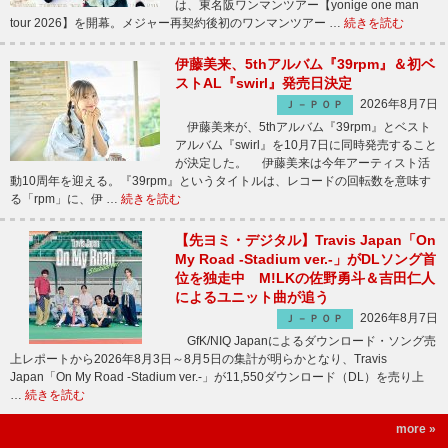
は、東名阪ワンマンツアー【yonige one man
tour 2026】を開幕。メジャー再契約後初のワンマンツアー …
続きを読む
伊藤美来、5thアルバム『39rpm』＆初ベ
ストAL『swirl』発売日決定
2026年8月7日
Ｊ－ＰＯＰ
伊藤美来が、5thアルバム『39rpm』とベスト
アルバム『swirl』を10月7日に同時発売すること
が決定した。 伊藤美来は今年アーティスト活
動10周年を迎える。『39rpm』というタイトルは、レコードの回転数を意味す
る「rpm」に、伊 …
続きを読む
【先ヨミ・デジタル】Travis Japan「On
My Road -Stadium ver.-」がDLソング首
位を独走中 M!LKの佐野勇斗＆吉田仁人
によるユニット曲が追う
2026年8月7日
Ｊ－ＰＯＰ
GfK/NIQ Japanによるダウンロード・ソング売
上レポートから2026年8月3日～8月5日の集計が明らかとなり、Travis
Japan「On My Road -Stadium ver.-」が11,550ダウンロード（DL）を売り上
…
続きを読む
more »