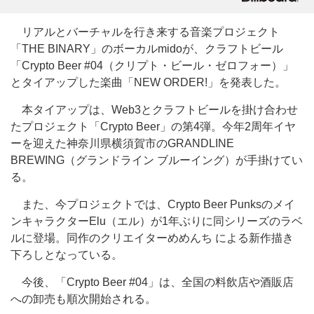
リアルとバーチャルを行き来する音楽プロジェクト
「THE BINARY」のボーカルmidoが、クラフトビール
「Crypto Beer #04（クリプト・ビール・ゼロフォー）」
とタイアップした楽曲「NEW ORDER!」を発表した。
本タイアップは、Web3とクラフトビールを掛け合わせ
たプロジェクト「Crypto Beer」の第4弾。今年2周年イヤ
ーを迎えた神奈川県横須賀市のGRANDLINE
BREWING（グランドライン ブルーイング）が手掛けてい
る。
また、今プロジェクトでは、Crypto Beer Punksのメイ
ンキャラクターElu（エル）が1年ぶりに同シリーズのラベ
ルに登場。同作のクリエイターめめんち による新作描き
下ろしとなっている。
今後、「Crypto Beer #04」は、全国の料飲店や酒販店
への卸売も順次開始される。