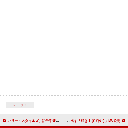
ｍｉｄｏ
ハリー・スタイルズ、語学学習のために会員制マッチングアプリに登録していると明かす
STU48、山口県の雄大な自然美＆幻想的な演出で描き出す「好きすぎて泣く」MV公開