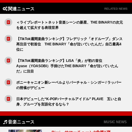
関連ニュース
RELATED NEWS
＜ライブレポート＞ネット音楽シーンの新星、THE BINARYの次元
を超えて拡大する表現世界
【TikTok週間楽曲ランキング】フレデリック「オドループ」ダンス
再注目で初首位 THE BINARY「命が泣いていたんだ」自己最高4
位に
【TikTok週間楽曲ランキング】LiSA「炎」が初の首位
Ayase（YOASOBI）手掛けたTHE BINARY「命が泣いていたん
だ」に注目
ポニーキャニオン新レーベルよりバーチャル・シンガー / ラッパー
の朔雀がデビュー
日本デビューした“K-POPバーチャルアイドル” PLAVE 互いと自
身、グループを言語化するなら？
音楽ニュース
MUSIC NEWS