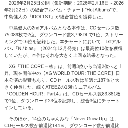
2026年2月25日公開（集計期間：2026年2月16日～2026
年2月22日）の総合アルバム・チャート“Hot Albums”で、
中島健人の『IDOL1ST』が総合首位を獲得した。
中島健人の2ndアルバムとなる本作は、CDセールス数
75,089枚で2位、ダウンロード数3,798DLで1位、ストリー
ミングで16位を記録した。本チャートにおいて、1stアル
バム『N / bias』（2024年12月発売）は最高位10位を獲得
していたが、本作はそれを大きく上回る結果となった。
XG『THE CORE – 核』は、前週3位から当週2位へと上
昇。現在開催中の【XG WORLD TOUR: THE CORE】日
本公演の影響もあり、CDセールス数は前週比187％と大
きく伸長した。続くATEEZの13thミニアルバム
『GOLDEN HOUR : Part.4』は、CDセールス数83,881枚
で1位、ダウンロード23位を記録し、総合3位にチャート
インしている。
そのほか、14位のちゃんみな『Never Grow Up』は、
CDセールス数が前週比144％、ダウンロード数が前週比