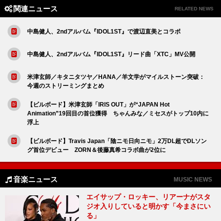
関連ニュース
RELATED NEWS
中島健人、2ndアルバム『IDOL1ST』で渡辺直美とコラボ
中島健人、2ndアルバム『IDOL1ST』リード曲「XTC」MV公開
米津玄師／キタニタツヤ／HANA／羊文学がマイルストーン突破：
今週のストリーミングまとめ
【ビルボード】米津玄師「IRIS OUT」が“JAPAN Hot
Animation”19回目の首位獲得 ちゃんみな／ミセスがトップ10内に
浮上
【ビルボード】Travis Japan「陰ニモ日向ニモ」2万DL超でDLソン
グ首位デビュー ZORN＆後藤真希コラボ曲が2位に
音楽ニュース
MUSIC NEWS
エイサップ・ロッキー、リアーナがスタ
ジオ入りしていると明かす「今まさにい
る」