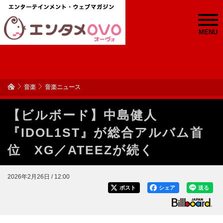
MENU
音楽
音楽ニュース
【ビルボード】中島健人
『IDOL1ST』が総合アルバム首
位 XG／ATEEZが続く
2026年2月26日 / 12:00
ポスト
シェア
送る