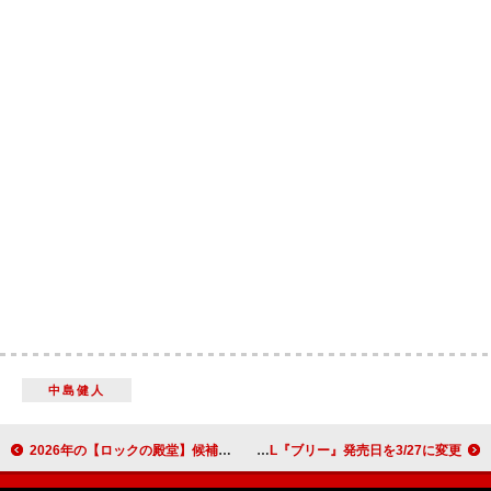
中島健人
2026年の【ロックの殿堂】候補者発表、ウータン・クラン／ピンク／ローリン・ヒル／シャキーラら初ノミネート
イェー、ニューAL『ブリー』発売日を3/27に変更