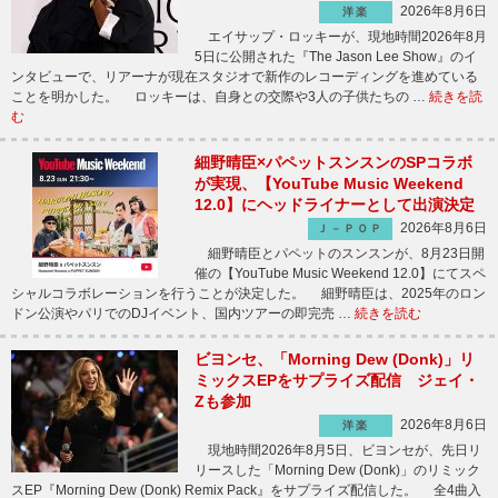
2026年8月6日
洋楽
エイサップ・ロッキーが、現地時間2026年8月
5日に公開された『The Jason Lee Show』のイ
ンタビューで、リアーナが現在スタジオで新作のレコーディングを進めている
ことを明かした。 ロッキーは、自身との交際や3人の子供たちの …
続きを読
む
細野晴臣×パペットスンスンのSPコラボ
が実現、【YouTube Music Weekend
12.0】にヘッドライナーとして出演決定
2026年8月6日
Ｊ－ＰＯＰ
細野晴臣とパペットのスンスンが、8月23日開
催の【YouTube Music Weekend 12.0】にてスペ
シャルコラボレーションを行うことが決定した。 細野晴臣は、2025年のロン
ドン公演やパリでのDJイベント、国内ツアーの即完売 …
続きを読む
ビヨンセ、「Morning Dew (Donk)」リ
ミックスEPをサプライズ配信 ジェイ・
Zも参加
2026年8月6日
洋楽
現地時間2026年8月5日、ビヨンセが、先日リ
リースした「Morning Dew (Donk)」のリミック
スEP『Morning Dew (Donk) Remix Pack』をサプライズ配信した。 全4曲入