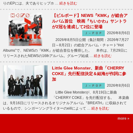
りのEPには、夫でありヒップホ …
続きを読む
【ビルボード】NEWS『KMK』が総合ア
ルバム首位 映画『ちいかわ』サントラ
が2冠を達成して2位に登場
2026年8月6日
Ｊ－ＰＯＰ
2026年8月5日公開（集計期間：2026年7月27
日～8月2日）の総合アルバム・チャート“Hot
Albums”で、NEWSの『KMK』が総合首位を獲得した。 本作は、7月29日に
リリースされたNEWSの16thアルバム。グループ結成 …
続きを読む
Little Glee Monster、新曲「CHERRY
COKE」先行配信決定＆結海が作詞に参
加
2026年8月6日
Ｊ－ＰＯＰ
Little Glee Monsterが、8月19日に新曲
「CHERRY COKE」を先行配信する。 本楽曲
は、9月16日にリリースされるオリジナルアルバム『BREATH』に収録されて
いるもので、シンガーソングライターのeillによって …
続きを読む
more »