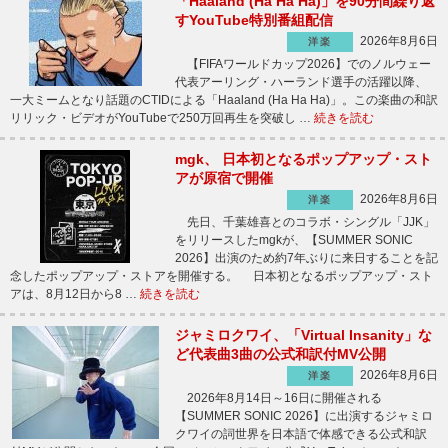
「Haaland (Ha Ha Ha)」を90分間繰り返
すYouTube特別番組配信
2026年8月6日
洋楽
【FIFAワールドカップ2026】でのノルウェー
代表アーリング・ハーランド選手の活躍以降、
一大ミームとなり話題のCTIDによる「Haaland (Ha Ha Ha)」。この楽曲の和訳
リリック・ビデオがYouTubeで250万回再生を突破し …
続きを読む
mgk、 日本初となるポップアップ・スト
アが原宿で開催
2026年8月6日
洋楽
先日、千葉雄喜とのコラボ・シングル「JJK」
をリリースしたmgkが、【SUMMER SONIC
2026】出演のため約7年ぶりに来日することを記
念したポップアップ・ストアを開催する。 日本初となるポップアップ・スト
アは、8月12日から8 …
続きを読む
ジャミロクワイ、「Virtual Insanity」な
ど代表曲3曲の公式和訳付MV公開
2026年8月6日
洋楽
2026年8月14日～16日に開催される
【SUMMER SONIC 2026】に出演するジャミロ
クワイの詞世界を日本語で体感できる公式和訳