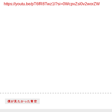
https://youtu.be/pT6fR8Twz1I?si=0WcpvZsl0v2worZW
僕が見たかった青空