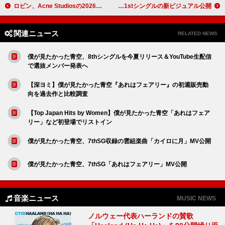
ロビン、Acne Studiosの2026年春夏キャンペーンに起用
乃木坂46、41stシングルの新ビジュアル公開
関連ニュース
RELATED NEWS
僕が見たかった青空、8thシングルを今夏リリース＆YouTube生配信
で選抜メンバー発表へ
【深ヨミ】僕が見たかった青空『あれはフェアリー』の初週販売動
向を過去作と比較調査
【Top Japan Hits by Women】僕が見たかった青空「あれはフェア
リー」など初登場でリストイン
僕が見たかった青空、7thSG収録の雲組楽曲「カイロに月」MV公開
僕が見たかった青空、7thSG「あれはフェアリー」MV公開
音楽ニュース
MUSIC NEWS
ノルウェー代表ハーランドの賛歌