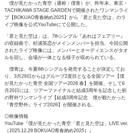
僕が見たかった青空（通称：僕青）が、昨年末、東京・
TACHIKAWA STAGE GARDENで開催されたワンマンライ
ブ【BOKUAO青春納め2025】から「君と見た空は」のラ
イブ映像を公式YouTubeにて公開した。
「君と見た空は」は、7thシングル『あれはフェアリー』
の収録曲で、杉浦英恋がメインメンバーを担当。今回公開
されたライブ映像には、メンバーとオーディエンスがタオ
ルを回し、会場が一体となる様子が収められている。
僕青は、今夏8thシングルを発売することが決定してお
り、3月29日からはグループ2度目となる全国ツアー【僕
が見たかった青空 全国ツアー2026 春】を開催。そして6
月20日には、ツアーファイナルと結成3周年を記念した初
の野外ワンマンライブ【結成3周年記念 僕が観たかった
『青空野外』ライブ2026】が開催される。
◎映像情報
YouTube『僕が見たかった青空「君と見た空は」LIVE ver.
（2025.12.28 BOKUAO青春納め2025）』