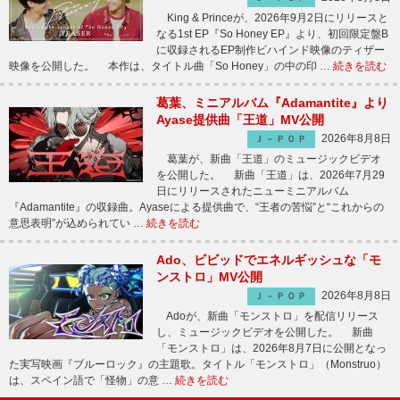
King & Princeが、2026年9月2日にリリースと
なる1st EP『So Honey EP』より、初回限定盤B
に収録されるEP制作ビハインド映像のティザー
映像を公開した。 本作は、タイトル曲「So Honey」の中の印 …
続きを読む
葛葉、ミニアルバム『Adamantite』より
Ayase提供曲「王道」MV公開
2026年8月8日
Ｊ－ＰＯＰ
葛葉が、新曲「王道」のミュージックビデオ
を公開した。 新曲「王道」は、2026年7月29
日にリリースされたニューミニアルバム
『Adamantite』の収録曲。Ayaseによる提供曲で、“王者の苦悩”と“これからの
意思表明”が込められてい …
続きを読む
Ado、ビビッドでエネルギッシュな「モ
ンストロ」MV公開
2026年8月8日
Ｊ－ＰＯＰ
Adoが、新曲「モンストロ」を配信リリース
し、ミュージックビデオを公開した。 新曲
「モンストロ」は、2026年8月7日に公開となっ
た実写映画『ブルーロック』の主題歌。タイトル「モンストロ」（Monstruo）
は、スペイン語で「怪物」の意 …
続きを読む