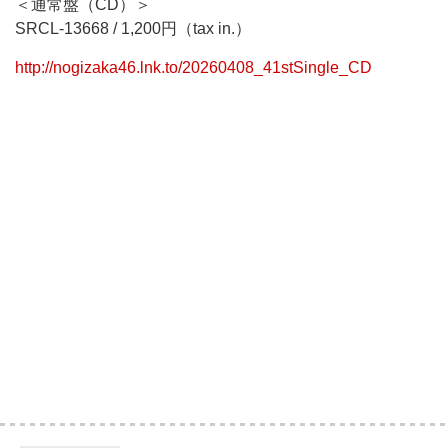
＜通常盤（CD）＞
SRCL-13668 / 1,200円（tax in.）
http://nogizaka46.lnk.to/20260408_41stSingle_CD