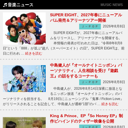
音楽ニュース
MUSIC NEWS
SUPER EIGHT、2027年春にニューアル
バム発売＆アリーナツアー開催
2026年8月8日
Ｊ－ＰＯＰ
SUPER EIGHTが、2027年春にニューアルバ
ムをリリースし、アリーナツアーを開催する。
本情報の発表が行われた日は、“令和8年8月8
日”という「888」が並ぶ“超八（スーパーエイト）の日”。SUPER EIGHTは、前
日に行われ …
続きを読む
中島健人が『オールナイトニッポン』パ
ーソナリティ、人生相談を受け『遊戯
王』の話をするコーナーも
2026年8月8日
Ｊ－ＰＯＰ
中島健人が、2026年8月14日深夜に放送とな
るニッポン放送『オールナイトニッポン』のパ
ーソナリティを担当する。 8月19日にニューシングル『鬼事 / Fiction Love』
がリリースされることを記念して、中島健人が通称“1部”のパ …
続きを読む
King & Prince、EP『So Honey EP』制
作ビハインドのティザー映像を公開
2026年8月8日
Ｊ－ＰＯＰ