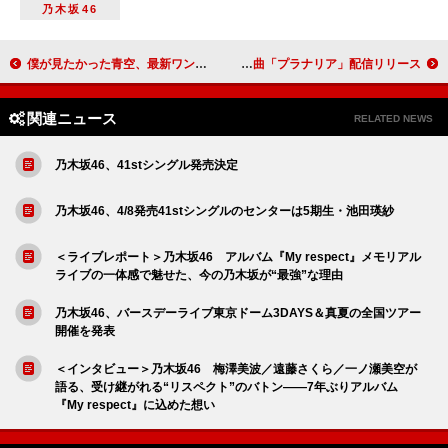
乃木坂46
僕が見たかった青空、最新ワンマンライブより「君と見た空は」の映像をYouTubeで公開
カラノア、輪廻転生を想起＆独特な和の雰囲気の新曲「プラナリア」配信リリース
関連ニュース
RELATED NEWS
乃木坂46、41stシングル発売決定
乃木坂46、4/8発売41stシングルのセンターは5期生・池田瑛紗
＜ライブレポート＞乃木坂46 アルバム『My respect』メモリアル
ライブの一体感で魅せた、今の乃木坂が“最強”な理由
乃木坂46、バースデーライブ東京ドーム3DAYS＆真夏の全国ツアー
開催を発表
＜インタビュー＞乃木坂46 梅澤美波／遠藤さくら／一ノ瀬美空が
語る、受け継がれる“リスペクト”のバトン――7年ぶりアルバム
『My respect』に込めた想い