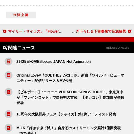
米津玄師
マイリー・サイラス、「Flowers」めぐるブルーノ・マーズ楽曲との訴訟棄却を要請「こうした言葉は誰かが所有できるものではない」
キタニタツヤ、TVアニメ『日本三國』OPテーマ「火種」書き下ろし＆予告映像で音源解禁
関連ニュース
RELATED NEWS
2月25日公開Billboard JAPAN Hot Animation
Original Love×『GOETHE』がコラボ、新曲「ワイルド・ヒューマ
ニティー」配信リリース＆MV公開
【ビルボード】“ニコニコ VOCALOID SONGS TOP20”、東京真中
が「ブレインロット」で自身初の首位 【ボカコレ】参加曲が多数
登場
10周年の大阪野外フェス【ジャイガ】第1弾アーティスト発表
M!LK「好きすぎて滅！」自身初のストリーミング累計1億回突破
（2/25修正）