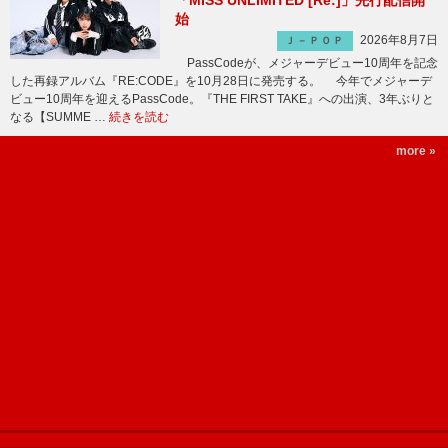
「MISS UNLIMITED [Re:]」先行配信開
始
2026年8月7日
Ｊ－ＰＯＰ
PassCodeが、メジャーデビュー10周年を記念
した再録アルバム『RE:CODE』を10月28日に発売する。 今年でメジャーデ
ビュー10周年を迎えるPassCode。『THE FIRST TAKE』への出演、3年ぶりと
なる【SUMME …
続きを読む
more »