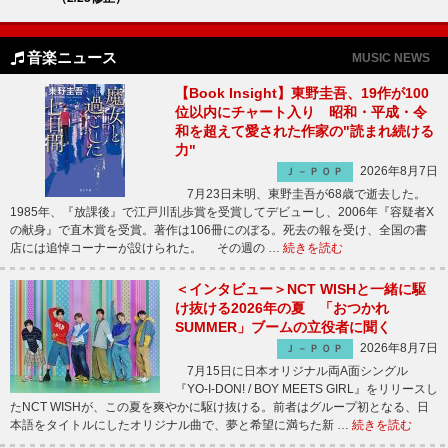
音楽ニュース
MUSIC NEWS
【Book Insight】東野圭吾、19作が100
位以内にチャート入り 昭和・平成・令
和を超えて愛された作家の"読まれ続ける
力"
2026年8月7日
Ｊ－ＰＯＰ
7月23日未明、東野圭吾が68歳で逝去した。
1985年、『放課後』で江戸川乱歩賞を受賞してデビューし、2006年『容疑者X
の献身』で直木賞を受賞。著作は106冊にのぼる。死去の報を受け、全国の書
店には追悼コーナーが設けられた。 その週の …
続きを読む
＜インタビュー＞NCT WISHと一緒に駆
け抜ける2026年の夏 「おつかれ
SUMMER」ブームの立役者に聞く
2026年8月7日
Ｊ－ＰＯＰ
7月15日に日本オリジナル両A面シングル
『YO-I-DON! / BOY MEETS GIRL』をリリースし
たNCT WISHが、この夏を爽やかに駆け抜ける。前者はグループ初となる、日
本語をタイトルにしたオリジナル曲で、夢と希望に満ちた新 …
続きを読む