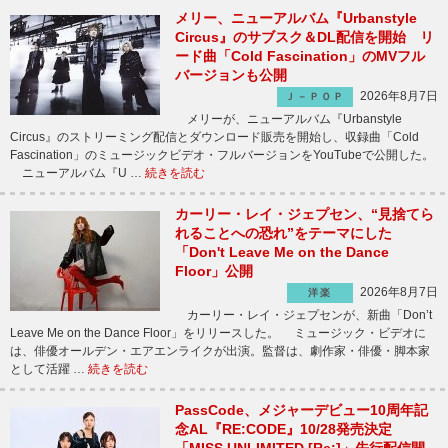
メリー、ニューアルバム『Urbanstyle
Circus』のサブスク＆DL配信を開始 リ
ード曲「Cold Fascination」のMVフル
バージョンも公開
2026年8月7日
Ｊ－ＰＯＰ
メリーが、ニューアルバム『Urbanstyle
Circus』のストリーミング配信とダウンロード販売を開始し、収録曲「Cold
Fascination」のミュージックビデオ・フルバージョンをYouTubeで公開した。
ニューアルバム『U …
続きを読む
カーリー・レイ・ジェプセン、“見捨てら
れることへの恐れ”をテーマにした
「Don't Leave Me on the Dance
Floor」公開
2026年8月7日
洋楽
カーリー・レイ・ジェプセンが、新曲「Don’t
Leave Me on the Dance Floor」をリリースした。 ミュージック・ビデオに
は、俳優オールデン・エアエンライクが出演。監督は、劇作家・俳優・脚本家
として活躍 …
続きを読む
PassCode、メジャーデビュー10周年記
念AL『RE:CODE』10/28発売決定