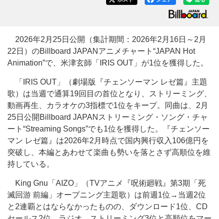
2026年2月25日公開（集計期間：2026年2月16日～2月
22日）のBillboard JAPANアニメチャート“JAPAN Hot
Animation”で、米津玄師「IRIS OUT」が1位を獲得した。
「IRIS OUT」（劇場版『チェンソーマン レゼ篇』主題
歌）は当週で通算19回目の首位となり、ストリーミング、
動画再生、カラオケの3指標で1位をキープ。同曲は、2月
25日公開Billboard JAPANストリーミング・ソング・チャ
ート“Streaming Songs”でも1位を獲得した。『チェンソー
マン レゼ篇』は2026年2月時点で国内興行収入106億円を
突破し、本編とあわせて楽曲も勢いを落とさず高順位を維
持している。
King Gnu「AIZO」（TVアニメ『呪術廻戦』第3期「死
滅回游 前編」オープニング主題歌）は前週1位→当週2位
と2連覇とはならなかったものの、ダウンロード1位、CD
セールス2位、ラジオ、ストリーミング3位と高順位をマー