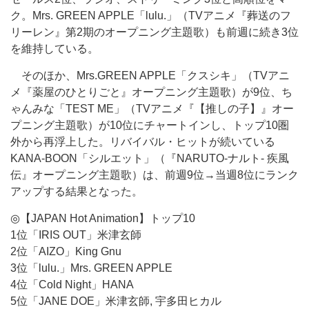
ク。Mrs. GREEN APPLE「lulu.」（TVアニメ『葬送のフ
リーレン』第2期のオープニング主題歌）も前週に続き3位
を維持している。
そのほか、Mrs.GREEN APPLE「クスシキ」（TVアニ
メ『薬屋のひとりごと』オープニング主題歌）が9位、ち
ゃんみな「TEST ME」（TVアニメ『【推しの子】』オー
プニング主題歌）が10位にチャートインし、トップ10圏
外から再浮上した。リバイバル・ヒットが続いている
KANA-BOON「シルエット」（『NARUTO-ナルト- 疾風
伝』オープニング主題歌）は、前週9位→当週8位にランク
アップする結果となった。
◎【JAPAN Hot Animation】トップ10
1位「IRIS OUT」米津玄師
2位「AIZO」King Gnu
3位「lulu.」Mrs. GREEN APPLE
4位「Cold Night」HANA
5位「JANE DOE」米津玄師, 宇多田ヒカル