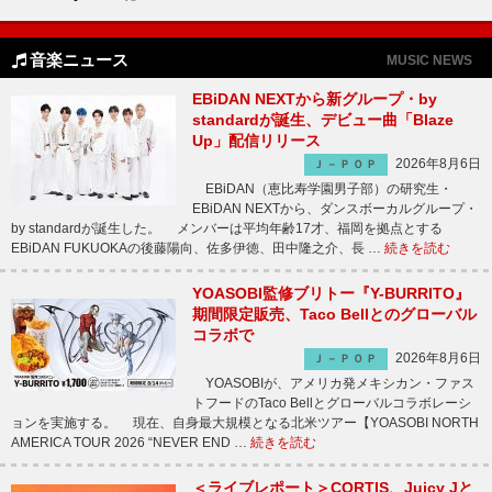
音楽ニュース
MUSIC NEWS
EBiDAN NEXTから新グループ・by
standardが誕生、デビュー曲「Blaze
Up」配信リリース
2026年8月6日
Ｊ－ＰＯＰ
EBiDAN（恵比寿学園男子部）の研究生・
EBiDAN NEXTから、ダンスボーカルグループ・
by standardが誕生した。 メンバーは平均年齢17才、福岡を拠点とする
EBiDAN FUKUOKAの後藤陽向、佐多伊徳、田中隆之介、長 …
続きを読む
YOASOBI監修ブリトー『Y-BURRITO』
期間限定販売、Taco Bellとのグローバル
コラボで
2026年8月6日
Ｊ－ＰＯＰ
YOASOBIが、アメリカ発メキシカン・ファス
トフードのTaco Bellとグローバルコラボレーシ
ョンを実施する。 現在、自身最大規模となる北米ツアー【YOASOBI NORTH
AMERICA TOUR 2026 “NEVER END …
続きを読む
＜ライブレポート＞CORTIS、Juicy Jと