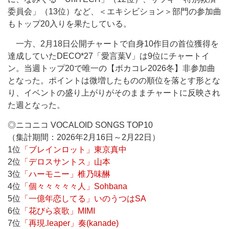
委員会」（13位）など、＜エキシビション＞部門の参加曲
もトップ20入りを果たしている。
一方、2月18日公開チャートで自身10作目の首位獲得を
達成していたDECO*27「愛言葉V」は9位にチャートイ
ン。当週トップ20で唯一の【ボカコレ2026冬】非参加曲
となった。ポイントは微増したものの順位を落とす形とな
り、イベントの盛り上がりがそのままチャートに反映され
た週となった。
◎ニコニコ VOCALOID SONGS TOP10
（集計期間：2026年2月16日～2月22日）
1位
「ブレインロット」東京真中
2位
「デロスサントス」山本
3位
「ハーモニー」椎乃味醂
4位
「個々々々々々人」Sohbana
5位
「一億年恋してる」いのうつはSA
6位
「花びら哀歌」MIMI
7位
「再現.leaper」奏(kanade)