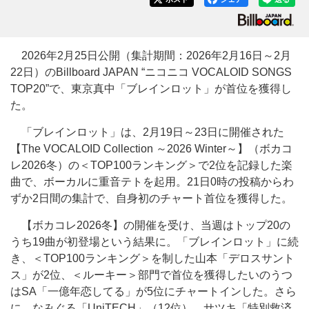
2026年2月25日公開（集計期間：2026年2月16日～2月
22日）のBillboard JAPAN “ニコニコ VOCALOID SONGS
TOP20”で、東京真中「ブレインロット」が首位を獲得し
た。
「ブレインロット」は、2月19日～23日に開催された
【The VOCALOID Collection ～2026 Winter～】（ボカコ
レ2026冬）の＜TOP100ランキング＞で2位を記録した楽
曲で、ボーカルに重音テトを起用。21日0時の投稿からわ
ずか2日間の集計で、自身初のチャート首位を獲得した。
【ボカコレ2026冬】の開催を受け、当週はトップ20の
うち19曲が初登場という結果に。「ブレインロット」に続
き、＜TOP100ランキング＞を制した山本「デロスサント
ス」が2位、＜ルーキー＞部門で首位を獲得したいのうつ
はSA「一億年恋してる」が5位にチャートインした。さら
に、なみぐる「UniTECH」（12位）、サツキ「特別救済