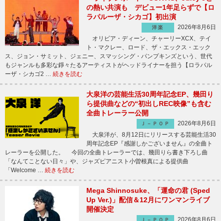
の熱い共演も デビュー1年足らずで【ロ
ラパルーザ・シカゴ】初出演
2026年8月6日
洋楽
オリビア・ディーン、チャーリーXCX、テイ
ト・マクレー、ロード、ザ・エックス・エック
ス、ジョン・サミット、ジェニー、スマッシング・パンプキンズという、世代
もジャンルも多彩な錚々たるアーティストがヘッドライナーを担う【ロラパル
ーザ・シカゴ2 …
続きを読む
大泉洋の芸能生活30周年記念EP、幾田り
ら提供曲などの“初出しREC映像”も含む
全曲トレーラー公開
2026年8月6日
Ｊ－ＰＯＰ
大泉洋が、8月12日にリリースする芸能生活30
周年記念EP『感謝しかございません』の全曲ト
レーラーを公開した。 今回の全曲トレーラーでは、幾田りら書き下ろし曲
「なんてことない日々」や、ジャズピアニスト小曽根真による提供曲
「Welcome …
続きを読む
Mega Shinnosuke、「運命の君 (Sped
Up Ver.)」配信＆12月にワンマンライブ
開催決定
2026年8月6日
Ｊ－ＰＯＰ