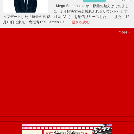
Mega Shinnosukeが、原曲の魅力はそのまま
に、より軽快で疾走感あふれるサウンドへとア
ップデートした「運命の君 (Sped Up Ver.)」を配信リリースした。 また、12
月18日に東京・恵比寿The Garden Hall …
続きを読む
more »