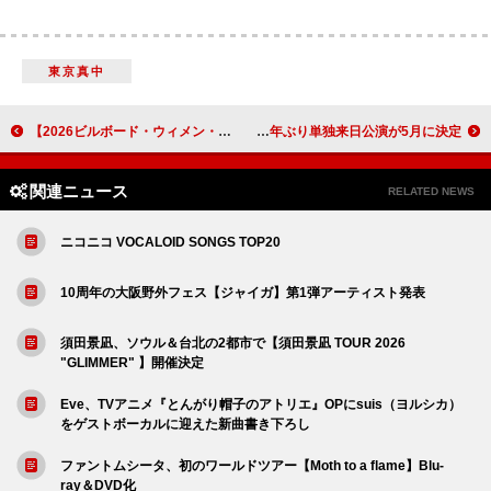
東京真中
【2026ビルボード・ウィメン・イン・ミュージック・アワード】テヤナ・テイラー／ケラーニ／レイヴェイらを表彰へ
ウータン・クラン、29年ぶり単独来日公演が5月に決定
関連ニュース
RELATED NEWS
ニコニコ VOCALOID SONGS TOP20
10周年の大阪野外フェス【ジャイガ】第1弾アーティスト発表
須田景凪、ソウル＆台北の2都市で【須田景凪 TOUR 2026
"GLIMMER" 】開催決定
Eve、TVアニメ『とんがり帽子のアトリエ』OPにsuis（ヨルシカ）
をゲストボーカルに迎えた新曲書き下ろし
ファントムシータ、初のワールドツアー【Moth to a flame】Blu-
ray＆DVD化