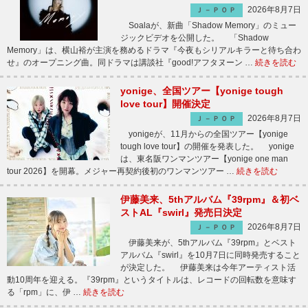
2026年8月7日
Ｊ－ＰＯＰ
Soalaが、新曲「Shadow Memory」のミュー
ジックビデオを公開した。 「Shadow
Memory」は、横山裕が主演を務めるドラマ『今夜もシリアルキラーと待ち合わ
せ』のオープニング曲。同ドラマは講談社『good!アフタヌーン …
続きを読む
yonige、全国ツアー【yonige tough
love tour】開催決定
2026年8月7日
Ｊ－ＰＯＰ
yonigeが、11月からの全国ツアー【yonige
tough love tour】の開催を発表した。 yonige
は、東名阪ワンマンツアー【yonige one man
tour 2026】を開幕。メジャー再契約後初のワンマンツアー …
続きを読む
伊藤美来、5thアルバム『39rpm』＆初ベ
ストAL『swirl』発売日決定
2026年8月7日
Ｊ－ＰＯＰ
伊藤美来が、5thアルバム『39rpm』とベスト
アルバム『swirl』を10月7日に同時発売すること
が決定した。 伊藤美来は今年アーティスト活
動10周年を迎える。『39rpm』というタイトルは、レコードの回転数を意味す
る「rpm」に、伊 …
続きを読む