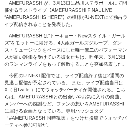
AMEFURASSHIが、3月13日に品川ステラボールにて開
催するラストライブ【AMEFURASSHI FINAL LIVE
“AMEFURASSHI IS HERE”】の模様がU-NEXTにて独占ラ
イブ配信されることを発表した。
AMEFURASSHIは“トーキョー・Newスタイル・ガール
ズ”をモットーに掲げる、4人組ガールズグループ。ダン
ス・ミュージックをベースにした唯一無二のパフォーマン
スが高い評価を受けている彼女たちは、昨年末、3月13日
のワンマンライブをもって解散することを突如発表した。
今回のU-NEXT配信では、ライブ配信終了後は2週間の
見逃し配信が予定されている。 また、ライブ配信当日は
X（旧Twitter）にてウォッチパーティが開催される。こち
らは、AMEFURASSHIとの出会いやお気に入りの楽曲、
メンバーへの感謝など、ファンの想いをAMEFURASSHI
に届ける企画となっている。専用ハッシュタグ
「#AMEFURASSHI同時視聴」をつけた投稿でウォッチパ
ーティへ参加可能だ。