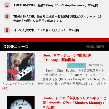
AMEFURASSHI、新作EPから「Don’t stop the music」MV公開
TEAM SHACHI、始まりの場所＝名古屋城で感動のフィナーレ 13
年8か月の歴史を大団円で締めくくる
ばってん少女隊、「メロきゅんほりっく」MV公開
音楽ニュース
MUSIC NEWS
Bimi、サマーチューン3曲第1弾
「Bubbly」配信開始
2026年8月7日
Ｊ－ＰＯＰ
Bimiが、新曲「Bubbly」を各音楽配信サイト
で配信開始した。 「Bubbly」は、9月13日に
開催される【Bimi Live Galley #11 -Bubbly-】の
インスパイアソングとして制作された。日々の不安や不条理に対して …
続きを
読む
Soala、ドラマ『今夜もシリアルキラーと
待ち合わせ』OP曲「Shadow Memory」
MV公開