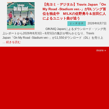
【先ヨミ・デジタル】Travis Japan「On
My Road -Stadium ver.-」がDLソング首
位を独走中 M!LKの佐野勇斗＆吉田仁人
によるユニット曲が追う
2026年8月7日
Ｊ－ＰＯＰ
GfK/NIQ Japanによるダウンロード・ソング売
上レポートから2026年8月3日～8月5日の集計が明らかとなり、Travis
Japan「On My Road -Stadium ver.-」が11,550ダウンロード（DL）を売り上
…
続きを読む
more »