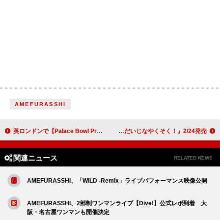
AMEFURASSHI
英ロンドンで【Palace Bowl Presents City Pop Waves】開催、ヘッドライナーに高中正義
子ども編集者300人が制作に参加 絵本『あちちち地球とだいじなやくそく！』2/24発売
関連ニュース
RELATED NEWS
AMEFURASSHI、「WILD -Remix」ライブパフォーマンス映像公開
AMEFURASSHI、2部制ワンマンライブ【Dive!】公式レポ到着 大
阪・名古屋ワンマンも開催決定