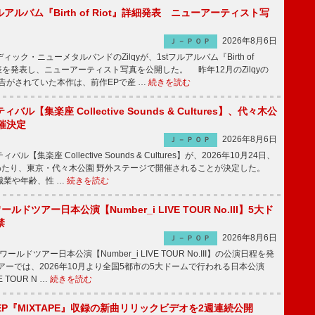
tフルアルバム『Birth of Riot』詳細発表 ニューアーティスト写
2026年8月6日
Ｊ－ＰＯＰ
ク・ニューメタルバンドのZilqyが、1stフルアルバム『Birth of
発表を発表し、ニューアーティスト写真を公開した。 昨年12月のZilqyの
予告がされていた本作は、前作EPで産 …
続きを読む
ル【集楽座 Collective Sounds & Cultures】、代々木公
催決定
2026年8月6日
Ｊ－ＰＯＰ
【集楽座 Collective Sounds & Cultures】が、2026年10月24日、
にわたり、東京・代々木公園 野外ステージで開催されることが決定した。
職業や年齢、性 …
続きを読む
ワールドツアー日本公演【Number_i LIVE TOUR No.III】5大ド
禁
2026年8月6日
Ｊ－ＰＯＰ
ワールドツアー日本公演【Number_i LIVE TOUR No.III】の公演日程を発
ーでは、2026年10月より全国5都市の5大ドームで行われる日本公演
VE TOUR N …
続きを読む
P『MIXTAPE』収録の新曲リリックビデオを2週連続公開