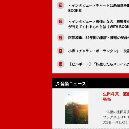
＜インタビュー＞チャートは悪循環を断
BOOKS】
＜インタビュー＞戦慄かなの、桐野夏
が与えてくれるものとは【WITH BOO
阿部和重、32年間の批評・随想の記録を
小春（チャラン・ポ・ランタン）、波
【ビルボード】『転生したらスライムだっ
音楽ニュース
生田斗真、芸能
発売
俳優の生田斗真
ブックスより10月
の2冊一体仕様と