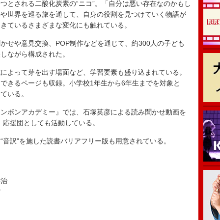
つとされる二酸化炭素の“ニコ”。「自分は悪い存在なのかもし
いや世界を巡る旅を通して、自身の役割を見つけていく物語が
起きているさまざまな変化にも触れている。
せや意見交換、POP制作などを通じて、約300人の子ども
映しながら構成された。
によって芽を出す場面など、学習要素も盛り込まれている。
できるページも収録。小学校1年生から6年生までを対象と
っている。
『ボンボンアカデミー』では、石塚英彦による読み聞かせ動画を
27】応援団としても活動している。
音訳”を施した読書バリアフリー版も用意されている。
』
井治
館