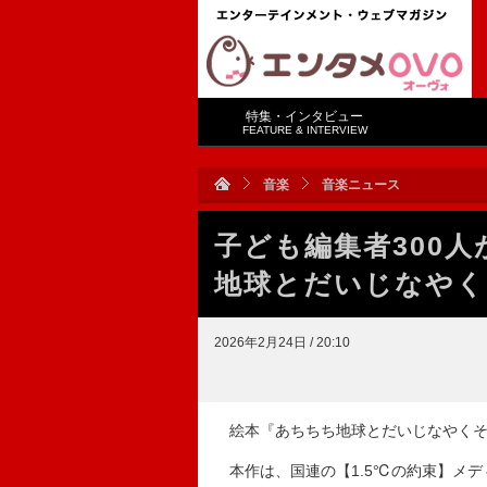
特集・インタビュー
FEATURE & INTERVIEW
音楽
音楽ニュース
子ども編集者300
地球とだいじなやくそ
2026年2月24日 / 20:10
絵本『あちちち地球とだいじなやくそく
本作は、国連の【1.5℃の約束】メデ