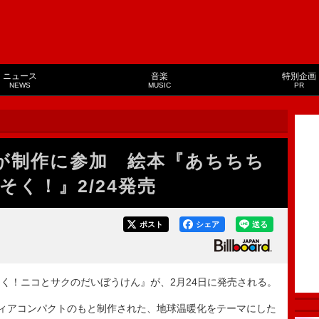
ニュース
音楽
特別企画
NEWS
MUSIC
PR
人が制作に参加 絵本『あちちち
く！』2/24発売
ポスト
シェア
送る
！ニコとサクのだいぼうけん』が、2月24日に発売される。
ィアコンパクトのもと制作された、地球温暖化をテーマにした