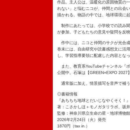
作品。主人公は、温暖化の原因物質の一
れない」と悩むニコが、仲間との出会
描かれる。物語の中では、地球環境に
制作にあたっては、小学校での読み聞か
が参加。子どもたちの意見や疑問を反
作中には、ニコと仲間のサクが光合成
巻末には、自由研究や読書感想文に活用
し、学習指導要領に配慮した内容とな
また、教育系YouTubeチャンネル
公開中。石塚は【GREEN×EXPO 20
通常版に加え、情景描写を音声で補う“
◎書籍情報
『あちちち地球とだいじなやくそく！
著：こさかしほ＋モノガタリラボ、坂
監修：神奈川県立生命の星・地球博物
2026年2月24日（火）発売
1870円（tax in.）