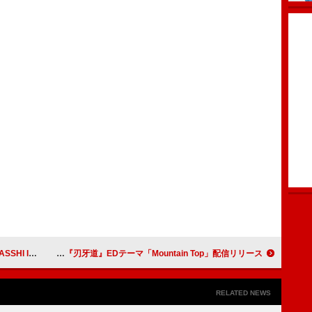
占ライブ配信決定
Novel Core、アニメ『刃牙道』EDテーマ「Mountain Top」配信リリース
RELATED NEWS