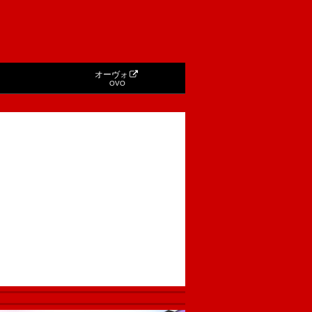
オーヴォ
OVO