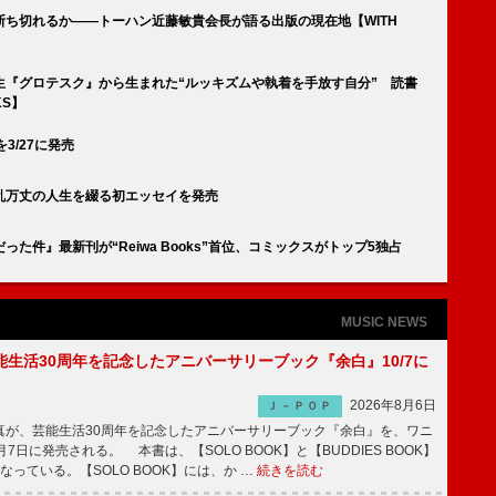
ち切れるか――トーハン近藤敏貴会長が語る出版の現在地【WITH
生『グロテスク』から生まれた“ルッキズムや執着を手放す自分” 読書
KS】
3/27に発売
乱万丈の人生を綴る初エッセイを発売
た件』最新刊が“Reiwa Books”首位、コミックスがトップ5独占
MUSIC NEWS
生活30周年を記念したアニバーサリーブック『余白』10/7に
2026年8月6日
Ｊ－ＰＯＰ
が、芸能生活30周年を記念したアニバーサリーブック『余白』を、ワニ
7日に発売される。 本書は、【SOLO BOOK】と【BUDDIES BOOK】
なっている。【SOLO BOOK】には、か …
続きを読む