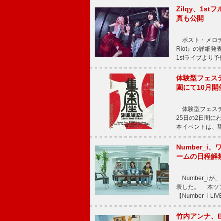
Zilqy、1s
真も公開
ポスト・メロディッ
Riot』の詳細
1stライブより
体験型フェスティバ
園にて10月開
体験型フェスティバル
25日の2日間
本イベントは、
Number_i、
ームの日程解
Number_iが、
表した。 本ツア
【Number_i LI
竹内アンナ、E