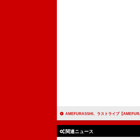
AMEFURASSHI、ラストライブ【AMEFURASSHI IS HERE】U-NEXT独
関連ニュース