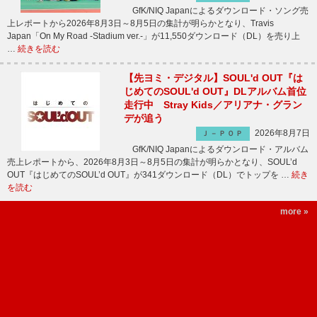
GfK/NIQ Japanによるダウンロード・ソング売
上レポートから2026年8月3日～8月5日の集計が明らかとなり、Travis
Japan「On My Road -Stadium ver.-」が11,550ダウンロード（DL）を売り上
…
続きを読む
【先ヨミ・デジタル】SOUL'd OUT『は
じめてのSOUL'd OUT』DLアルバム首位
走行中 Stray Kids／アリアナ・グラン
デが追う
2026年8月7日
Ｊ－ＰＯＰ
GfK/NIQ Japanによるダウンロード・アルバム
売上レポートから、2026年8月3日～8月5日の集計が明らかとなり、SOUL’d
OUT『はじめてのSOUL’d OUT』が341ダウンロード（DL）でトップを …
続き
を読む
more »