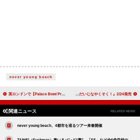
never young beach
英ロンドンで【Palace Bowl Presents City Pop Waves】開催、ヘッドライナーに高中正義
子ども編集者300人が制作に参加 絵本『あちちち地球とだいじなやくそく！』2/24発売
関連ニュース
RELATED NEWS
never young beach、4都市を巡るツアー来春開催
TAIHEI（Suchmos）率いるバンド“賽”、「SS」など全6曲収録の