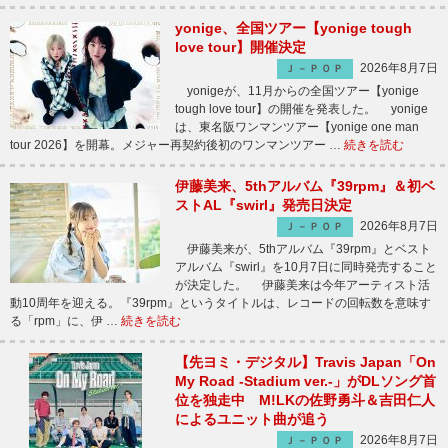
yonige、全国ツアー【yonige tough
love tour】開催決定
2026年8月7日
Ｊ－ＰＯＰ
yonigeが、11月からの全国ツアー【yonige
tough love tour】の開催を発表した。 yonige
は、東名阪ワンマンツアー【yonige one man
tour 2026】を開幕。メジャー再契約後初のワンマンツアー …
続きを読む
伊藤美来、5thアルバム『39rpm』＆初ベ
ストAL『swirl』発売日決定
2026年8月7日
Ｊ－ＰＯＰ
伊藤美来が、5thアルバム『39rpm』とベスト
アルバム『swirl』を10月7日に同時発売すること
が決定した。 伊藤美来は今年アーティスト活
動10周年を迎える。『39rpm』というタイトルは、レコードの回転数を意味す
る「rpm」に、伊 …
続きを読む
【先ヨミ・デジタル】Travis Japan「On
My Road -Stadium ver.-」がDLソング首
位を独走中 M!LKの佐野勇斗＆吉田仁人
によるユニット曲が追う
2026年8月7日
Ｊ－ＰＯＰ