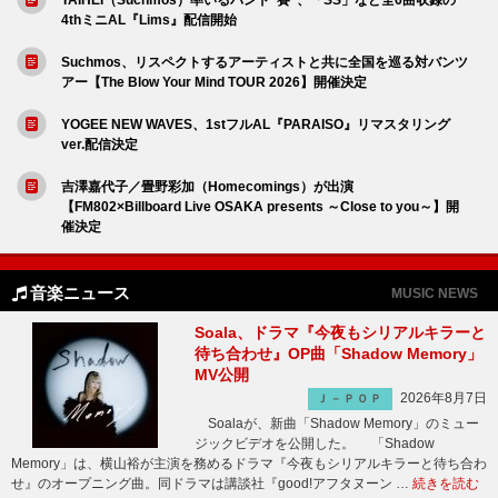
4thミニAL『Lims』配信開始
Suchmos、リスペクトするアーティストと共に全国を巡る対バンツ
アー【The Blow Your Mind TOUR 2026】開催決定
YOGEE NEW WAVES、1stフルAL『PARAISO』リマスタリング
ver.配信決定
吉澤嘉代子／畳野彩加（Homecomings）が出演
【FM802×Billboard Live OSAKA presents ～Close to you～】開
催決定
音楽ニュース
MUSIC NEWS
Soala、ドラマ『今夜もシリアルキラーと
待ち合わせ』OP曲「Shadow Memory」
MV公開
2026年8月7日
Ｊ－ＰＯＰ
Soalaが、新曲「Shadow Memory」のミュー
ジックビデオを公開した。 「Shadow
Memory」は、横山裕が主演を務めるドラマ『今夜もシリアルキラーと待ち合わ
せ』のオープニング曲。同ドラマは講談社『good!アフタヌーン …
続きを読む