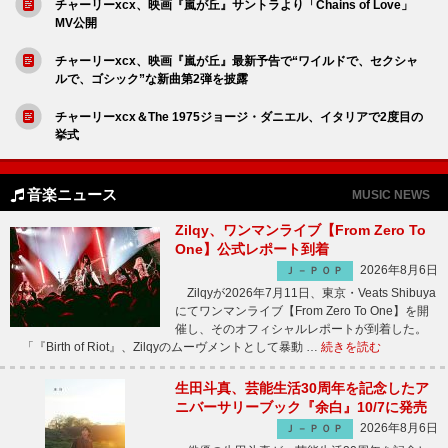
チャーリーxcx、映画『嵐が丘』サントラより「Chains of Love」
MV公開
チャーリーxcx、映画『嵐が丘』最新予告で“ワイルドで、セクシャ
ルで、ゴシック”な新曲第2弾を披露
チャーリーxcx＆The 1975ジョージ・ダニエル、イタリアで2度目の
挙式
音楽ニュース
MUSIC NEWS
Zilqy、ワンマンライブ【From Zero To
One】公式レポート到着
2026年8月6日
Ｊ－ＰＯＰ
Zilqyが2026年7月11日、東京・Veats Shibuya
にてワンマンライブ【From Zero To One】を開
催し、そのオフィシャルレポートが到着した。
「『Birth of Riot』、Zilqyのムーヴメントとして暴動 …
続きを読む
生田斗真、芸能生活30周年を記念したア
ニバーサリーブック『余白』10/7に発売
2026年8月6日
Ｊ－ＰＯＰ