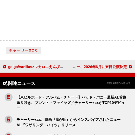
チャーリーXCX
go!go!vanillas×マカロニえんぴつ、“go!go!の日”【READY STEADY go!go!】でツーマン
ジョナス・ブルー、2026年6月に来日公演決定
関連ニュース
RELATED NEWS
【米ビルボード・アルバム・チャート】バッド・バニー最新AL首位
返り咲き、ブレント・ファイヤズ／チャーリーxcxがTOP10デビュ
ー
チャーリーxcx、映画『嵐が丘』からインスパイアされたニュー
AL『ワザリング・ハイツ』リリース