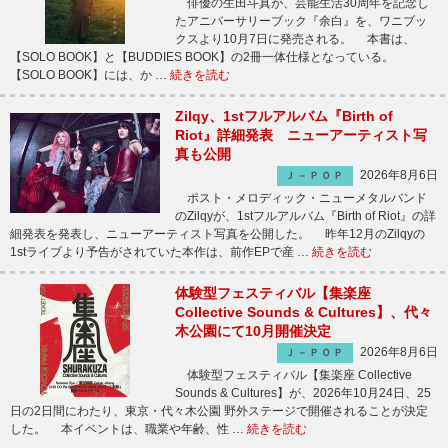
俳優の生田斗真が、芸能生活30周年を記念し
たアニバーサリーブック『余白』を、ワニブッ
クスより10月7日に発売される。 本書は、
【SOLO BOOK】と【BUDDIES BOOK】の2冊一体仕様となっている。
【SOLO BOOK】には、か …
続きを読む
Zilqy、1stフルアルバム『Birth of
Riot』詳細発表 ニューアーティスト写
真も公開
2026年8月6日
Ｊ－ＰＯＰ
ポスト・メロディック・ニューメタルバンド
のZilqyが、1stフルアルバム『Birth of Riot』の詳
細発表を発表し、ニューアーティスト写真を公開した。 昨年12月のZilqyの
1stライブより予告がされていた本作は、前作EPで産 …
続きを読む
体験型フェスティバル【集楽座
Collective Sounds & Cultures】、代々
木公園にて10月開催決定
2026年8月6日
Ｊ－ＰＯＰ
体験型フェスティバル【集楽座 Collective
Sounds & Cultures】が、2026年10月24日、25
日の2日間にわたり、東京・代々木公園 野外ステージで開催されることが決定
した。 本イベントは、職業や年齢、性 …
続きを読む