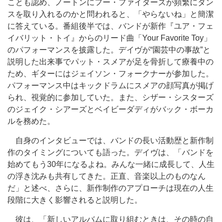
ことも認め、ノートンにフー・ファイターズが頻繁にダン
スを取り入れるのかと問われると、「やらないね」と簡潔
に答えている。番組後半では、バンドが新作『ユア・フェ
イバリット・トイ』からのリード曲「Your Favorite Toy」
のパフォーマンスを披露した。デイヴが“園芸中の事故”と
説明した出来事でパット・スメアが足を骨折して療養中の
ため、ギターにはジェイソン・フォークナーが参加した。
パフォーマンス中はキックドラムにスメアの顔写真が掲げ
られ、視覚的に参加していた。また、シザー・シスターズ
のジェイク・シアーズとベイビーダディがバック・ボーカ
ルを務めた。
自身のインタビューでは、バンドの長い活動歴と新作制
作のタイミングについても語った。デイヴは、「バンドを
始めてもう30年になるよね。みんな一緒に成長して、人生
の浮き沈みも共有してきた。正直、音楽以上のものなん
だ」と述べ、さらに、新作制作のアプローチは現在の人生
段階に大きく影響されると説明した。
彼は、「新しいアルバムに取り組むときは、その時の自