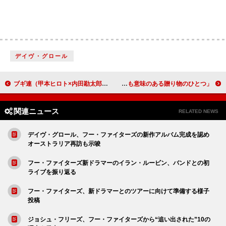
デイヴ・グロール
ブギ連（甲本ヒロト×内田勘太郎）、初のライブALとして2024年ツアー【第2回 ブギる心】を音源化
ニッキー・ミナージュ、トランプ米大統領から贈られた署名入り聖書を披露「最も意味のある贈り物のひとつ」
関連ニュース
RELATED NEWS
デイヴ・グロール、フー・ファイターズの新作アルバム完成を認め
オーストラリア再訪も示唆
フー・ファイターズ新ドラマーのイラン・ルービン、バンドとの初
ライブを振り返る
フー・ファイターズ、新ドラマーとのツアーに向けて準備する様子
投稿
ジョシュ・フリーズ、フー・ファイターズから“追い出された”10の