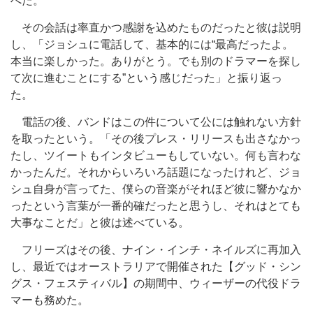
べた。
その会話は率直かつ感謝を込めたものだったと彼は説明
し、「ジョシュに電話して、基本的には“最高だったよ。
本当に楽しかった。ありがとう。でも別のドラマーを探し
て次に進むことにする”という感じだった」と振り返っ
た。
電話の後、バンドはこの件について公には触れない方針
を取ったという。「その後プレス・リリースも出さなかっ
たし、ツイートもインタビューもしていない。何も言わな
かったんだ。それからいろいろ話題になったけれど、ジョ
シュ自身が言ってた、僕らの音楽がそれほど彼に響かなか
ったという言葉が一番的確だったと思うし、それはとても
大事なことだ」と彼は述べている。
フリーズはその後、ナイン・インチ・ネイルズに再加入
し、最近ではオーストラリアで開催された【グッド・シン
グス・フェスティバル】の期間中、ウィーザーの代役ドラ
マーも務めた。