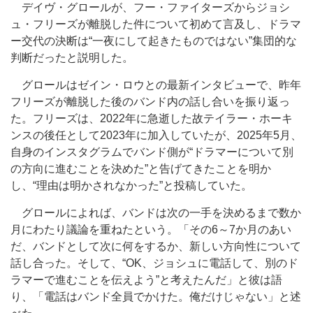
デイヴ・グロールが、フー・ファイターズからジョシ
ュ・フリーズが離脱した件について初めて言及し、ドラマ
ー交代の決断は“一夜にして起きたものではない”集団的な
判断だったと説明した。
グロールはゼイン・ロウとの最新インタビューで、昨年
フリーズが離脱した後のバンド内の話し合いを振り返っ
た。フリーズは、2022年に急逝した故テイラー・ホーキ
ンスの後任として2023年に加入していたが、2025年5月、
自身のインスタグラムでバンド側が“ドラマーについて別
の方向に進むことを決めた”と告げてきたことを明か
し、“理由は明かされなかった”と投稿していた。
グロールによれば、バンドは次の一手を決めるまで数か
月にわたり議論を重ねたという。「その6～7か月のあい
だ、バンドとして次に何をするか、新しい方向性について
話し合った。そして、“OK、ジョシュに電話して、別のド
ラマーで進むことを伝えよう”と考えたんだ」と彼は語
り、「電話はバンド全員でかけた。俺だけじゃない」と述