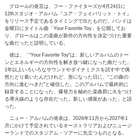
グロールの発言は、フー・ファイターズが4月24日に
12thスタジオ・アルバム『ユア・フェイバリット・トイ』
をリリース予定であるタイミングで出たものだ。バンドは
金曜日にタイトル曲「Your Favorite Toy」を公開してお
り、グロールはこの楽曲が新作の方向性を決定づけた重要
な曲だったと説明している。
彼は、「“Your Favorite Toy”は、新しいアルバムのトー
ンとエネルギーの方向性を解き放つ鍵になった曲だった。
1年以上いろいろなサウンドやダイナミクスを試す中で偶
然たどり着いたんだけれど、形になった日に、“この曲の
方向に進むべきだ”と確信した。このアルバムで最終的に
録音することになった、爆発力を秘めた楽曲群に火をつけ
る導火線のような存在だった。新しい感覚があった」と語
った。
ニュー・アルバムの発表は、2026年11月から2027年1
月にかけて予定されているオーストラリアおよびニュージ
ーランドでのスタジアム・ツアーに先立つものとなる。