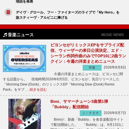
理由を発表
デイヴ・グロール、フー・ファイターズのライブで「My Hero」を
故スティーヴ・アルビニに捧げる
音楽ニュース
MUSIC NEWS
ビヨンセがリミックスEPをサプライズ配
信、ウィーザーの来日公演決定、エド・
シーラン作詞作曲のみでTOP10に2曲ラン
クイン：今週の洋楽まとめニュース
2026年8月8日
洋楽
今週の洋楽まとめニュースは、ビヨンセに関
する話題から。 現地時間2026年8月5日、ビヨンセが、先日リリースした
「Morning Dew (Donk)」のリミックスEP『Morning Dew (Donk) Remix
Pack』をサプ …
続きを読む
Bimi、サマーチューン3曲第1弾
「Bubbly」配信開始
2026年8月7日
Ｊ－ＰＯＰ
Bimiが、新曲「Bubbly」を各音楽配信サイト
で配信開始した。 「Bubbly」は、9月13日に