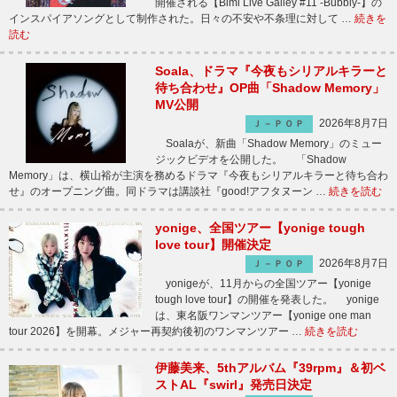
開催される【Bimi Live Galley #11 -Bubbly-】の
インスパイアソングとして制作された。日々の不安や不条理に対して …
続きを
読む
Soala、ドラマ『今夜もシリアルキラーと
待ち合わせ』OP曲「Shadow Memory」
MV公開
2026年8月7日
Ｊ－ＰＯＰ
Soalaが、新曲「Shadow Memory」のミュー
ジックビデオを公開した。 「Shadow
Memory」は、横山裕が主演を務めるドラマ『今夜もシリアルキラーと待ち合わ
せ』のオープニング曲。同ドラマは講談社『good!アフタヌーン …
続きを読む
yonige、全国ツアー【yonige tough
love tour】開催決定
2026年8月7日
Ｊ－ＰＯＰ
yonigeが、11月からの全国ツアー【yonige
tough love tour】の開催を発表した。 yonige
は、東名阪ワンマンツアー【yonige one man
tour 2026】を開幕。メジャー再契約後初のワンマンツアー …
続きを読む
伊藤美来、5thアルバム『39rpm』＆初ベ
ストAL『swirl』発売日決定