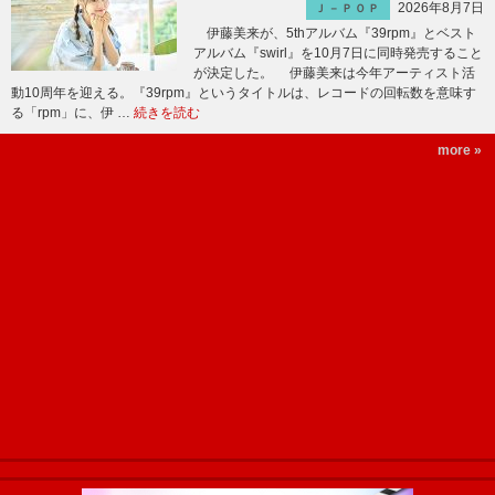
2026年8月7日
Ｊ－ＰＯＰ
伊藤美来が、5thアルバム『39rpm』とベスト
アルバム『swirl』を10月7日に同時発売すること
が決定した。 伊藤美来は今年アーティスト活
動10周年を迎える。『39rpm』というタイトルは、レコードの回転数を意味す
る「rpm」に、伊 …
続きを読む
more »