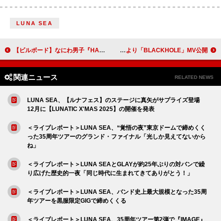
LUNA SEA
【ビルボード】なにわ男子『HARD WORK』73.7万枚でシングルセールス首位獲得 M!LK『爆裂愛してる / 好きすぎて滅！』61.5万枚で2位
IVE、ニューアルバム『REVIVE+』より「BLACKHOLE」MV公開
関連ニュース
RELATED NEWS
LUNA SEA、【ルナフェス】のステージに真矢がサプライズ登場
12月に【LUNATIC X'MAS 2025】の開催を発表
＜ライブレポート＞LUNA SEA、“覚悟の夜”東京ドームで締めくく
った35周年ツアーのグランド・ファイナル「光しか見えてないから
ね」
＜ライブレポート＞LUNA SEAとGLAYが約25年ぶりの対バンで繰
り広げた歴史的一夜「同じ時代に生まれてきてありがとう！」
＜ライブレポート＞LUNA SEA、バンド史上最大規模となった35周
年ツアーを黒服限定GIGで締めくくる
＜ライブレポート＞LUNA SEA、35周年ツアー第2弾で『IMAGE』