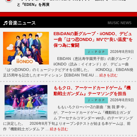
と『EDEN』を再演
音楽ニュース
MUSIC NEWS
EBiDANの新グループ・iiONDO、デビュ
ー曲「はつ恋ONDO」MVで“良い温度”を
保つ為に奮闘
2026年8月9日
Ｊ－ＰＯＰ
EBiDAN（恵比寿学園男子部）の新グループ・
iiONDO（読み：イイオンド）が、デビュー曲
「はつ恋ONDO」のミュージックビデオを公開した。 iiONDOは、EBiDAN発
足15周年を記念したオーディション【EBiDAN THE AU …
続きを読む
ももクロ、アーケードカードゲーム『機
動戦士ガンダム』テーマソングを担当
2026年8月9日
Ｊ－ＰＯＰ
ももいろクローバーZの新曲「無 我 夢 中」
が、アーケードカードゲーム『機動戦士ガンダ
ム アーセナルコマンダー ver.β』のテーマソング
に決定した。 2026年8月下旬よりオープンβテストが始まる本ゲームは、前
作『機動戦士ガンダム ア …
続きを読む