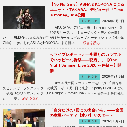
【No No Girls】ASHA＆KOKONAによる
ユニット・TAKARA、デビュー曲「Time
is money」MV公開
2026年8月9日
Ｊ－ＰＯＰ
TAKARAが、デビュー曲「Time is money」を
配信リリースし、ミュージックビデオを公開し
た。 BMSG×ちゃんみなが手がけたガールズグループオーディション【No No
Girls】に参加したASHAとKOKONAによる新ユニ …
続きを読む
＜ライブレポート＞一夜限りのカラフル
でハッピーな祝祭――映秀。、【One
Night Summer Live 2026 ～色祭～】開
催
2026年8月9日
Ｊ－ＰＯＰ
10代20代の同世代リスナーを中心に注目を集
めるシンガーソングライターの映秀。が、8月1日に東京・Spotify O-WESTにて
一夜限りのワンマンライブ【One Night Summer Live 2026 ～色祭～】を開催し
た。 夏 …
続きを読む
「自分だけの1冊との出会いを」――全国
の本屋パーティ【本パ】がスタート
2026年8月9日
Ｊ－ＰＯＰ