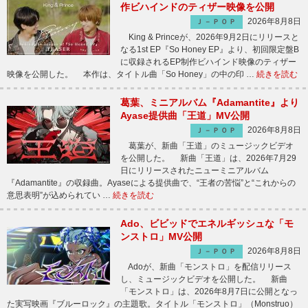
作ビハインドのティザー映像を公開
2026年8月8日
Ｊ－ＰＯＰ
King & Princeが、2026年9月2日にリリースと
なる1st EP『So Honey EP』より、初回限定盤B
に収録されるEP制作ビハインド映像のティザー
映像を公開した。 本作は、タイトル曲「So Honey」の中の印 …
続きを読む
葛葉、ミニアルバム『Adamantite』より
Ayase提供曲「王道」MV公開
2026年8月8日
Ｊ－ＰＯＰ
葛葉が、新曲「王道」のミュージックビデオ
を公開した。 新曲「王道」は、2026年7月29
日にリリースされたニューミニアルバム
『Adamantite』の収録曲。Ayaseによる提供曲で、“王者の苦悩”と“これからの
意思表明”が込められてい …
続きを読む
Ado、ビビッドでエネルギッシュな「モ
ンストロ」MV公開
2026年8月8日
Ｊ－ＰＯＰ
Adoが、新曲「モンストロ」を配信リリース
し、ミュージックビデオを公開した。 新曲
「モンストロ」は、2026年8月7日に公開となっ
た実写映画『ブルーロック』の主題歌。タイトル「モンストロ」（Monstruo）