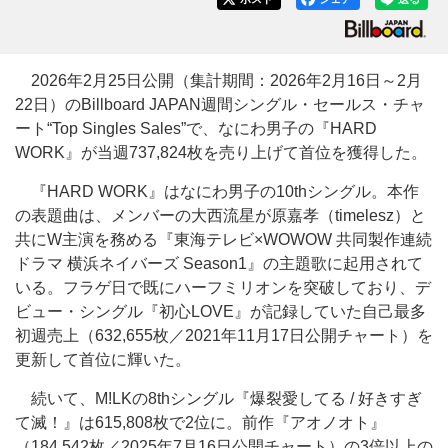
2026年2月25日公開（集計期間：2026年2月16日～2月
22日）のBillboard JAPAN週間シングル・セールス・チャ
ート“Top Singles Sales”で、なにわ男子の『HARD
WORK』が当週737,824枚を売り上げて首位を獲得した。
『HARD WORK』はなにわ男子の10thシングル。本作
の表題曲は、メンバーの大西流星が原嘉孝（timelesz）と
共にW主演を務める『東海テレビ×WOWOW 共同製作連続
ドラマ 横浜ネイバーズ Season1』の主題歌に起用されて
いる。フラゲ日で既にハーフミリオンを突破しており、デ
ビュー・シングル『初心LOVE』が記録していた自己最多
初週売上（632,655枚／2021年11月17日公開チャート）を
更新して首位に輝いた。
続いて、M!LKの8thシングル『爆裂愛してる / 好きすぎ
て滅！』は615,808枚で2位に。前作『アオノオト』
（184,542枚／2025年7月16日公開チャート）の3倍以上の