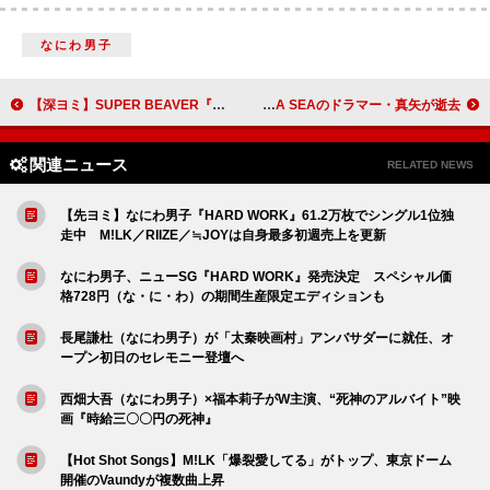
なにわ男子
【深ヨミ】SUPER BEAVER『燦然 / 生きがい』の初週地域別販売動向を過去作と比較調査
LUNA SEAのドラマー・真矢が逝去
関連ニュース
RELATED NEWS
【先ヨミ】なにわ男子『HARD WORK』61.2万枚でシングル1位独
走中 M!LK／RIIZE／≒JOYは自身最多初週売上を更新
なにわ男子、ニューSG『HARD WORK』発売決定 スペシャル価
格728円（な・に・わ）の期間生産限定エディションも
長尾謙杜（なにわ男子）が「太秦映画村」アンバサダーに就任、オ
ープン初日のセレモニー登壇へ
西畑大吾（なにわ男子）×福本莉子がW主演、“死神のアルバイト”映
画『時給三〇〇円の死神』
【Hot Shot Songs】M!LK「爆裂愛してる」がトップ、東京ドーム
開催のVaundyが複数曲上昇