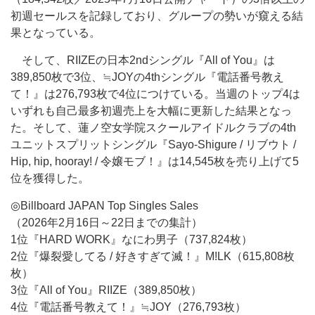
初週セールスを記録しており、グループの勢いが窺える結
果となっている。
そして、RIIZEの日本2ndシングル『All of You』は
389,850枚で3位、≒JOYの4thシングル『電話番号教え
て！』は276,793枚で4位につけている。当週のトップ4は
いずれも自己最多初週売上を大幅に更新した結果となっ
た。そして、蓮ノ空女学院スクールアイドルクラブの4th
ユニットスプリットシングル『Sayo-Shigure / リブウト /
Hip, hip, hooray! / 令嬢モブ！』は14,545枚を売り上げて5
位を獲得した。
◎Billboard JAPAN Top Singles Sales
（2026年2月16日～22日までの集計）
1位『HARD WORK』なにわ男子（737,824枚）
2位『爆裂愛してる / 好きすぎて滅！』M!LK（615,808枚
枚）
3位『All of You』RIIZE（389,850枚）
4位『電話番号教えて！』≒JOY（276,793枚）