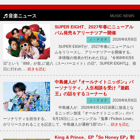
音楽ニュース
MUSIC NEWS
SUPER EIGHT、2027年春にニューアル
バム発売＆アリーナツアー開催
2026年8月8日
Ｊ－ＰＯＰ
SUPER EIGHTが、2027年春にニューアルバ
ムをリリースし、アリーナツアーを開催する。
本情報の発表が行われた日は、“令和8年8月8
日”という「888」が並ぶ“超八（スーパーエイト）の日”。SUPER EIGHTは、前
日に行われ …
続きを読む
中島健人が『オールナイトニッポン』パ
ーソナリティ、人生相談を受け『遊戯
王』の話をするコーナーも
2026年8月8日
Ｊ－ＰＯＰ
中島健人が、2026年8月14日深夜に放送とな
るニッポン放送『オールナイトニッポン』のパ
ーソナリティを担当する。 8月19日にニューシングル『鬼事 / Fiction Love』
がリリースされることを記念して、中島健人が通称“1部”のパ …
続きを読む
King & Prince、EP『So Honey EP』制