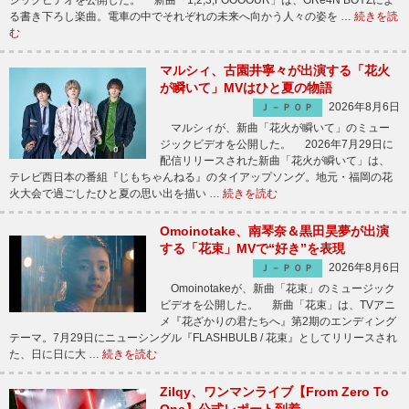
ジックビデオを公開した。 新曲「1,2,3,FOOOOUR」は、GRe4N BOYZによ
る書き下ろし楽曲。電車の中でそれぞれの未来へ向かう人々の姿を …
続きを読
む
マルシィ、古園井寧々が出演する「花火
が瞬いて」MVはひと夏の物語
2026年8月6日
Ｊ－ＰＯＰ
マルシィが、新曲「花火が瞬いて」のミュー
ジックビデオを公開した。 2026年7月29日に
配信リリースされた新曲「花火が瞬いて」は、
テレビ西日本の番組『じもちゃんねる』のタイアップソング。地元・福岡の花
火大会で過ごしたひと夏の思い出を描い …
続きを読む
Omoinotake、南琴奈＆黒田昊夢が出演
する「花束」MVで“好き”を表現
2026年8月6日
Ｊ－ＰＯＰ
Omoinotakeが、新曲「花束」のミュージック
ビデオを公開した。 新曲「花束」は、TVアニ
メ『花ざかりの君たちへ』第2期のエンディング
テーマ。7月29日にニューシングル『FLASHBULB / 花束』としてリリースされ
た、日に日に大 …
続きを読む
Zilqy、ワンマンライブ【From Zero To