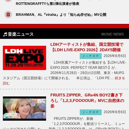
ROTTENGRAFFTYら第1弾出演者が発表
BRAHMAN、AL『viraha』より「知らぬ存ぜぬ」MV公開
音楽ニュース
MUSIC NEWS
LDHアーティストが集結、国立競技場で
【LDH LIVE-EXPO 2026】2DAYS開催
2026年8月6日
Ｊ－ＰＯＰ
LDH所属アーティストが集結する【LDH LIVE-
EXPO 2026 -PERFECT YEAR BEST-】が、
2026年11月28日・29日の2日間、東京・MUFG
スタジアム（国立競技場）にて開催される。 本公演は、「LDH PE …
続きを
読む
FRUITS ZIPPER、GRe4N BOYZ書き下
ろし「1,2,3,FOOOOUR」MVに自然体の
姿
2026年8月6日
Ｊ－ＰＯＰ
FRUITS ZIPPERが、新曲
「1,2,3,FOOOOUR」を配信リリースし、ミュー