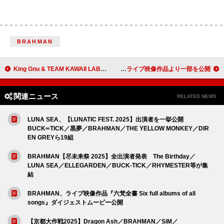
BRAHMAN
King Gnu & TEAM KAWAII LAB.が総合1位、M!LKが宇宙で愛を叫ぶ、NAOKO（HANA）得意のダンス披露：今週の邦楽まとめニュース
郷ひろみ、ライブ映像作品より一部を公開
関連ニュース
RELATED NEWS
LUNA SEA、【LUNATIC FEST. 2025】出演者を一挙公開
BUCK∞TICK／黒夢／BRAHMAN／THE YELLOW MONKEY／DIR
EN GREYら19組
BRAHMAN【尽未来祭 2025】全出演者発表 The Birthday／
LUNA SEA／ELLEGARDEN／BUCK-TICK／RHYMESTER等が集
結
BRAHMAN、ライブ映像作品『六梵全書 Six full albums of all
songs』ダイジェストムービー公開
【京都大作戦2025】Dragon Ash／BRAHMAN／SiM／