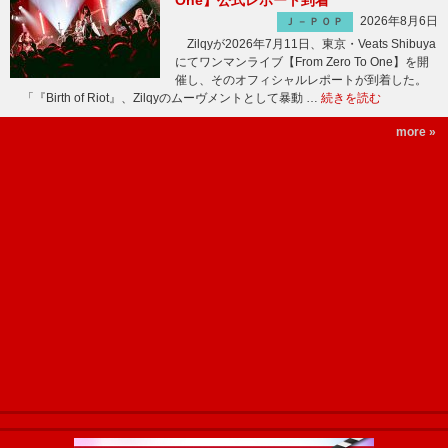
One】公式レポート到着
2026年8月6日
Ｊ－ＰＯＰ
Zilqyが2026年7月11日、東京・Veats Shibuya
にてワンマンライブ【From Zero To One】を開
催し、そのオフィシャルレポートが到着した。
「『Birth of Riot』、Zilqyのムーヴメントとして暴動 …
続きを読む
more »