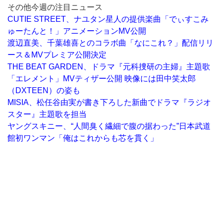
その他今週の注目ニュース
CUTIE STREET、ナユタン星人の提供楽曲「でぃすこみ
ゅーたんと！」アニメーションMV公開
渡辺直美、千葉雄喜とのコラボ曲「なにこれ？」配信リリ
ース＆MVプレミア公開決定
THE BEAT GARDEN、ドラマ『元科捜研の主婦』主題歌
「エレメント」MVティザー公開 映像には田中笑太郎
（DXTEEN）の姿も
MISIA、松任谷由実が書き下ろした新曲でドラマ『ラジオ
スター』主題歌を担当
ヤングスキニー、“人間臭く繊細で腹の据わった”日本武道
館初ワンマン「俺はこれからも芯を貫く」