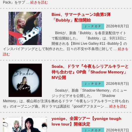
Pack』をサプ …
続きを読む
Bimi、サマーチューン3曲第1弾
「Bubbly」配信開始
2026年8月7日
Ｊ－ＰＯＰ
Bimiが、新曲「Bubbly」を各音楽配信サイト
で配信開始した。 「Bubbly」は、9月13日に
開催される【Bimi Live Galley #11 -Bubbly-】の
インスパイアソングとして制作された。日々の不安や不条理に対して …
続きを
読む
Soala、ドラマ『今夜もシリアルキラーと
待ち合わせ』OP曲「Shadow Memory」
MV公開
2026年8月7日
Ｊ－ＰＯＰ
Soalaが、新曲「Shadow Memory」のミュー
ジックビデオを公開した。 「Shadow
Memory」は、横山裕が主演を務めるドラマ『今夜もシリアルキラーと待ち合わ
せ』のオープニング曲。同ドラマは講談社『good!アフタヌーン …
続きを読む
yonige、全国ツアー【yonige tough
love tour】開催決定
2026年8月7日
Ｊ－ＰＯＰ