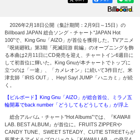
2026年2月18日公開（集計期間：2月9日～15日）の
Billboard JAPAN 総合ソング・チャート“JAPAN Hot
100”で、King Gnu「AIZO」が首位を獲得した。TVアニメ
『呪術廻戦』第3期「死滅回游 前編」のオープニングを飾
る本曲は2月11日にCD発売を迎え、チャートイン6週目に
して初首位に輝いた。King Gnuが本チャートでトップに
立つのは「一途」、「カメレオン」に続いて3作目だ。米
津玄師「IRIS OUT」、Hey! Say! JUMP「ハニカミ」が続
く。
【ビルボード】King Gnu「AIZO」が総合首位、ミラノ五
輪開幕でback number「どうしてもどうしても」が浮上
総合アルバム・チャート“Hot Albums”では、『KAWAII
LAB. BEST ALBUM』が首位に。FRUITS ZIPPERや
CANDY TUNE、SWEET STEADY、CUTIE STREETらが
所属するアイドルプロジェクト「KAWAII LAB.」の発足4