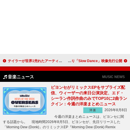
テイラーが世界1売れたアーティストに、ヤングブラッド初の首位獲得、バッド・バニーが日本のトップリスナーのために単独公演開催：今週の洋楽まとめニュース
BRAHMAN、ライブ映像作品『尽未来祭 2025』より「Slow Dance」映像先行公開
音楽ニュース
MUSIC NEWS
ビヨンセがリミックスEPをサプライズ配
信、ウィーザーの来日公演決定、エド・
シーラン作詞作曲のみでTOP10に2曲ラン
クイン：今週の洋楽まとめニュース
2026年8月8日
洋楽
今週の洋楽まとめニュースは、ビヨンセに関
する話題から。 現地時間2026年8月5日、ビヨンセが、先日リリースした
「Morning Dew (Donk)」のリミックスEP『Morning Dew (Donk) Remix