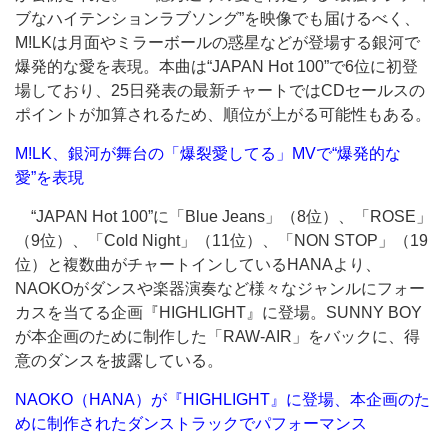
ブなハイテンションラブソング”を映像でも届けるべく、
M!LKは月面やミラーボールの惑星などが登場する銀河で
爆発的な愛を表現。本曲は“JAPAN Hot 100”で6位に初登
場しており、25日発表の最新チャートではCDセールスの
ポイントが加算されるため、順位が上がる可能性もある。
M!LK、銀河が舞台の「爆裂愛してる」MVで“爆発的な
愛”を表現
“JAPAN Hot 100”に「Blue Jeans」（8位）、「ROSE」
（9位）、「Cold Night」（11位）、「NON STOP」（19
位）と複数曲がチャートインしているHANAより、
NAOKOがダンスや楽器演奏など様々なジャンルにフォー
カスを当てる企画『HIGHLIGHT』に登場。SUNNY BOY
が本企画のために制作した「RAW-AIR」をバックに、得
意のダンスを披露している。
NAOKO（HANA）が『HIGHLIGHT』に登場、本企画のた
めに制作されたダンストラックでパフォーマンス