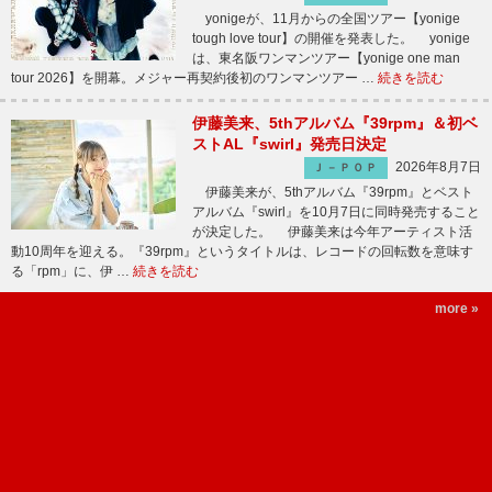
yonigeが、11月からの全国ツアー【yonige
tough love tour】の開催を発表した。 yonige
は、東名阪ワンマンツアー【yonige one man
tour 2026】を開幕。メジャー再契約後初のワンマンツアー …
続きを読む
伊藤美来、5thアルバム『39rpm』＆初ベ
ストAL『swirl』発売日決定
2026年8月7日
Ｊ－ＰＯＰ
伊藤美来が、5thアルバム『39rpm』とベスト
アルバム『swirl』を10月7日に同時発売すること
が決定した。 伊藤美来は今年アーティスト活
動10周年を迎える。『39rpm』というタイトルは、レコードの回転数を意味す
る「rpm」に、伊 …
続きを読む
more »