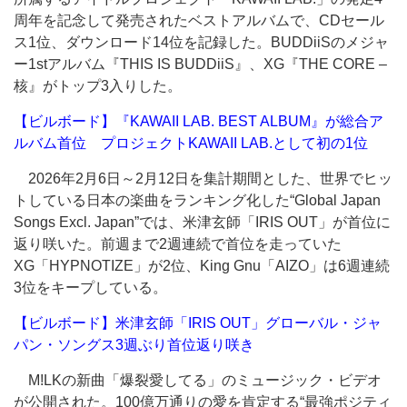
周年を記念して発売されたベストアルバムで、CDセール
ス1位、ダウンロード14位を記録した。BUDDiiSのメジャ
ー1stアルバム『THIS IS BUDDiiS』、XG『THE CORE –
核』がトップ3入りした。
【ビルボード】『KAWAII LAB. BEST ALBUM』が総合ア
ルバム首位 プロジェクトKAWAII LAB.として初の1位
2026年2月6日～2月12日を集計期間とした、世界でヒッ
トしている日本の楽曲をランキング化した“Global Japan
Songs Excl. Japan”では、米津玄師「IRIS OUT」が首位に
返り咲いた。前週まで2週連続で首位を走っていた
XG「HYPNOTIZE」が2位、King Gnu「AIZO」は6週連続
3位をキープしている。
【ビルボード】米津玄師「IRIS OUT」グローバル・ジャ
パン・ソングス3週ぶり首位返り咲き
M!LKの新曲「爆裂愛してる」のミュージック・ビデオ
が公開された。100億万通りの愛を肯定する“最強ポジティ