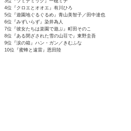
3位『ツミデミック』一穂ミチ
4位『クロエとオオエ』有川ひろ
5位『遊園地ぐるぐるめ』青山美智子／田中達也
6位『みずいらず』染井為人
7位『彼女たちは楽園で遊ぶ』町田そのこ
8位『ある閉ざされた雪の山荘で』東野圭吾
9位『涙の箱』ハン・ガン／きむふな
10位『蜜蜂と遠雷』恩田陸