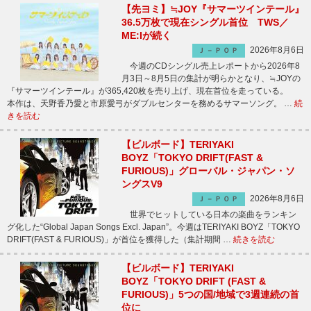
【先ヨミ】≒JOY『サマーツインテール』
36.5万枚で現在シングル首位 TWS／
ME:Iが続く
2026年8月6日
Ｊ－ＰＯＰ
今週のCDシングル売上レポートから2026年8
月3日～8月5日の集計が明らかとなり、≒JOYの
『サマーツインテール』が365,420枚を売り上げ、現在首位を走っている。
本作は、天野香乃愛と市原愛弓がダブルセンターを務めるサマーソング。 …
続
きを読む
【ビルボード】TERIYAKI
BOYZ「TOKYO DRIFT(FAST &
FURIOUS)」グローバル・ジャパン・ソ
ングスV9
2026年8月6日
Ｊ－ＰＯＰ
世界でヒットしている日本の楽曲をランキン
グ化した“Global Japan Songs Excl. Japan”。今週はTERIYAKI BOYZ「TOKYO
DRIFT(FAST & FURIOUS)」が首位を獲得した（集計期間 …
続きを読む
【ビルボード】TERIYAKI
BOYZ「TOKYO DRIFT (FAST &
FURIOUS)」5つの国/地域で3週連続の首
位に