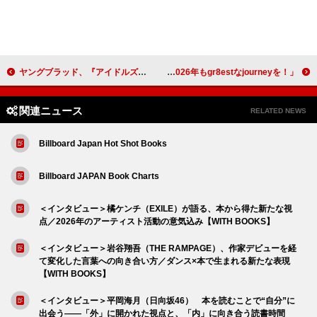
ヤングブラッド、『アイドルズ』の続編を2/20にリリース
超特急、オフィシャルカレンダー発売決定＆表紙解禁 テーマは「2026年もgr8estなjourneyを！」
関連ニュース
RELATED NEWS
Billboard Japan Hot Shot Books
Billboard JAPAN Book Charts
＜インタビュー＞橘ケンチ（EXILE）が語る、本から得た新たな視
点／2026年のアーティスト活動の意気込み【WITH BOOKS】
＜インタビュー＞岩谷翔吾（THE RAMPAGE）、作家デビューを経
て変化した言葉への向き合い方／ダンス×本で生まれる新たな表現
【WITH BOOKS】
＜インタビュー＞平岡海月（日向坂46） 本を読むことで“自分”に
出会う――「外」に開かれた視点と、「内」に向き合う読書時間