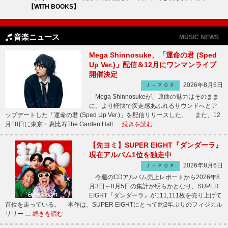
【WITH BOOKS】
音楽ニュース
MUSIC NEWS
Mega Shinnosuke、「運命の君 (Sped
Up Ver.)」配信＆12月にワンマンライブ
開催決定
2026年8月6日
Ｊ－ＰＯＰ
Mega Shinnosukeが、原曲の魅力はそのまま
に、より軽快で疾走感あふれるサウンドへとア
ップデートした「運命の君 (Sped Up Ver.)」を配信リリースした。 また、12
月18日に東京・恵比寿The Garden Hall …
続きを読む
【先ヨミ】SUPER EIGHT『ダンダーラ』
現在アルバム1位を独走中
2026年8月6日
Ｊ－ＰＯＰ
今週のCDアルバム売上レポートから2026年8
月3日～8月5日の集計が明らかとなり、SUPER
EIGHT『ダンダーラ』が111,111枚を売り上げて
首位を走っている。 本作は、SUPER EIGHTにとって約2年ぶりのフィジカル
リリー …
続きを読む