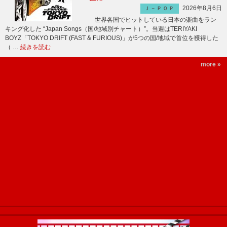
2026年8月6日
Ｊ－ＰＯＰ
世界各国でヒットしている日本の楽曲をラン
キング化した “Japan Songs（国/地域別チャート）”。当週はTERIYAKI
BOYZ「TOKYO DRIFT (FAST & FURIOUS)」が5つの国/地域で首位を獲得した
（ …
続きを読む
more »