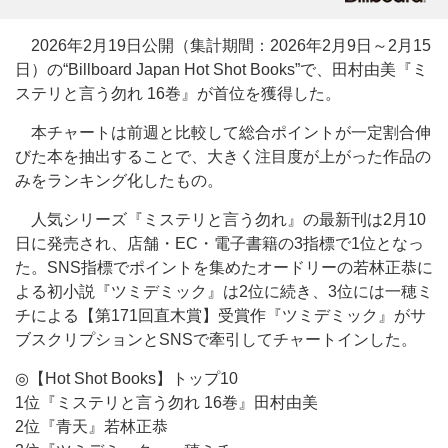
2026年2月19日公開（集計期間：2026年2月9日～2月15
日）の“Billboard Japan Hot Shot Books”で、田村由美『ミ
ステリと言う勿れ 16巻』が首位を獲得した。
本チャートは前週と比較して総合ポイントが一定割合伸
びた本を抽出することで、大きく注目度が上がった作品の
みをランキング化したもの。
人気シリーズ『ミステリと言う勿れ』の最新刊は2月10
日に発売され、店舗・EC・電子書籍の3指標で1位となっ
た。SNS指標でポイントを集めたオードリーの若林正恭に
よる初小説『ツミデミック』は2位に続き、3位には一穂ミ
チによる【第171回直木賞】受賞作『ツミデミック』がサ
ブスクリプションとSNSで牽引してチャートインした。
◎【Hot Shot Books】トップ10
1位『ミステリと言う勿れ 16巻』田村由美
2位『青天』若林正恭