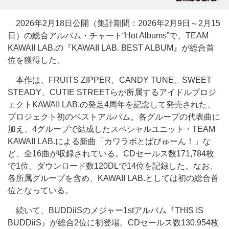
2026年2月18日公開（集計期間：2026年2月9日～2月15
日）の総合アルバム・チャート“Hot Albums”で、TEAM
KAWAII LAB.の『KAWAII LAB. BEST ALBUM』が総合首
位を獲得した。
本作は、FRUITS ZIPPER、CANDY TUNE、SWEET
STEADY、CUTIE STREETらが所属するアイドルプロジ
ェクトKAWAII LAB.の発足4周年を記念して発売された、
プロジェクト初のベストアルバム。各グループの代表曲に
加え、4グループで結成したスペシャルユニット・TEAM
KAWAII LAB.による新曲「カワラボとばびゅーん！」な
ど、全16曲が収録されている。CDセールス数171,784枚
で1位、ダウンロード数120DLで14位を記録した。なお、
各所属グループを含め、KAWAII LAB.としては初の総合首
位となっている。
続いて、BUDDiiSのメジャー1stアルバム『THIS IS
BUDDiiS』が総合2位に初登場。CDセールス数130,954枚