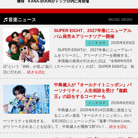
獲得 KANA-BOONがトップ10内に再登場
音楽ニュース
MUSIC NEWS
SUPER EIGHT、2027年春にニューアル
バム発売＆アリーナツアー開催
2026年8月8日
Ｊ－ＰＯＰ
SUPER EIGHTが、2027年春にニューアルバ
ムをリリースし、アリーナツアーを開催する。
本情報の発表が行われた日は、“令和8年8月8
日”という「888」が並ぶ“超八（スーパーエイト）の日”。SUPER EIGHTは、前
日に行われ …
続きを読む
中島健人が『オールナイトニッポン』パ
ーソナリティ、人生相談を受け『遊戯
王』の話をするコーナーも
2026年8月8日
Ｊ－ＰＯＰ
中島健人が、2026年8月14日深夜に放送とな
るニッポン放送『オールナイトニッポン』のパ
ーソナリティを担当する。 8月19日にニューシングル『鬼事 / Fiction Love』
がリリースされることを記念して、中島健人が通称“1部”のパ …
続きを読む