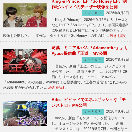
King & Prince、EP『So Honey EP』制
作ビハインドのティザー映像を公開
2026年8月8日
Ｊ－ＰＯＰ
King & Princeが、2026年9月2日にリリースと
なる1st EP『So Honey EP』より、初回限定盤B
に収録されるEP制作ビハインド映像のティザー
映像を公開した。 本作は、タイトル曲「So Honey」の中の印 …
続きを読む
葛葉、ミニアルバム『Adamantite』より
Ayase提供曲「王道」MV公開
2026年8月8日
Ｊ－ＰＯＰ
葛葉が、新曲「王道」のミュージックビデオ
を公開した。 新曲「王道」は、2026年7月29
日にリリースされたニューミニアルバム
『Adamantite』の収録曲。Ayaseによる提供曲で、“王者の苦悩”と“これからの
意思表明”が込められてい …
続きを読む
Ado、ビビッドでエネルギッシュな「モ
ンストロ」MV公開
2026年8月8日
Ｊ－ＰＯＰ
Adoが、新曲「モンストロ」を配信リリース
し、ミュージックビデオを公開した。 新曲
「モンストロ」は、2026年8月7日に公開となっ