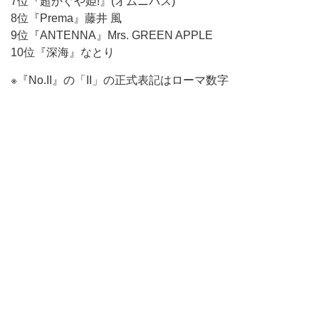
7位『超かぐや姫!』(オムニバス)
8位『Prema』藤井 風
9位『ANTENNA』Mrs. GREEN APPLE
10位『深海』なとり
※『No.II』の「II」の正式表記はローマ数字