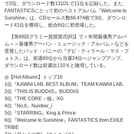
で2位、ダウンロード数131DLで11位を記録した。また、
FANTASTICSにとって初のベストアルバム『Welcome to
Sunshine』は、CDセールス数66,474枚で3位、ダウンロ
ード41位を獲得し、総合6位に初登場した。
【第68回グラミー賞授賞式(R)】で＜年間最優秀アルバ
ム＞＜最優秀アーバン・ミュージック・アルバム＞などを
受賞したバッド・バニーの『デビ・ティラール・マス・フ
ォトス』は、前週65位から当週24位へジャンプアップ。
ダウンロード数は前週比110％と微増している。
◎【Hot Albums】トップ10
1位『KAWAII LAB. BEST ALBUM』TEAM KAWAII LAB.
2位『THIS IS BUDDiiS』BUDDiiS
3位『THE CORE – 核』XG
4位『No.II』Number_i
5位『STARRING』King & Prince
6位『Welcome to Sunshine』FANTASTICS from EXILE
TRIBE