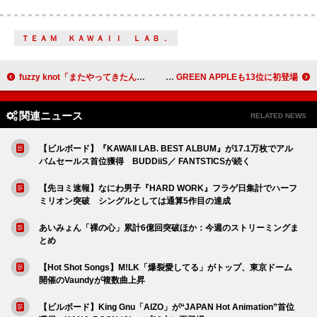
ＴＥＡＭ ＫＡＷＡＩＩ ＬＡＢ．
fuzzy knot「またやってきたんだね、この日が」、3年連続で開催【Shinji Birthday】ライブレポート到着
テイラー・スウィフト、2025年も世界で最も売れたアーティストにIFPIが認定 Mrs. GREEN APPLEも13位に初登場
関連ニュース
RELATED NEWS
【ビルボード】『KAWAII LAB. BEST ALBUM』が17.1万枚でアル
バムセールス首位獲得 BUDDiiS／ FANTSTICSが続く
【先ヨミ速報】なにわ男子『HARD WORK』フラゲ日集計でハーフ
ミリオン突破 シングルとしては通算5作目の達成
あいみょん「裸の心」累計6億回突破ほか：今週のストリーミングま
とめ
【Hot Shot Songs】M!LK「爆裂愛してる」がトップ、東京ドーム
開催のVaundyが複数曲上昇
【ビルボード】King Gnu「AIZO」が“JAPAN Hot Animation”首位