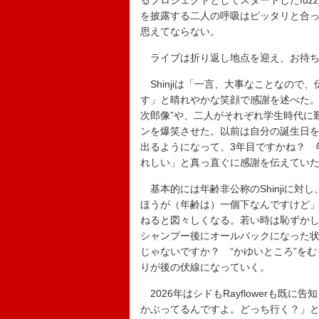
るプロジェクトとしてスタートしたfuzz
を披露する二人の呼吸はピッタリと合っ
思えてならない。
ライブは折り返し地点を迎え、お待ち
Shinjiは「一言、大事なことなの
す」と晴れやかな笑顔で感謝を述べた。
次郎像”や、二人がそれぞれ学生時代に
ンを爆笑させた。以前は自分の誕生日を祝
出るようになって、3年目ですかね？ 
れしい」と真っ直ぐに感謝を伝えてい
基本的には年齢非公称のShinjiに対し
ほうが（年齢は）一個下なんですけど」と
ねると図々しくなる。若い時は恥ずか
シャンプー後にオールバックになった
じゃないですか？ “かゆいところ”を
りが後の伏線になっていく。
2026年はシドもRayflowerも既に
かぶってるんですよ。どっち行く？」