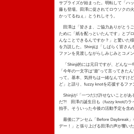
サプライズが始まった。明転して「ハッピ
藤も登場。田澤に促されてロウソクの火を
かってるねぇ」とうれしそう。
田澤は「皆さま、ご協力ありがとうご
ために「紙を配っといたんです」とプロセ
んなことできるんですか？」と驚いた
を力説した。Shinjiは「しばらく皆
ファンを見渡しながらしみじみとコメ
「Shinji的には元日ですが、どんな一
「今年の一文字は“遊”って言ってきた
って。基本、気持ちは一緒なんですけ
ど」と語り、fuzzy knotを応援する
Shinjiが「一つだけ許せないことがあ
だ?! 田澤の誕生日も（fuzzy kn
拍手。そういった今後の活動予定を含
最後にアンセム「Before Daybre
デー！」と張り上げる田澤の声が響い