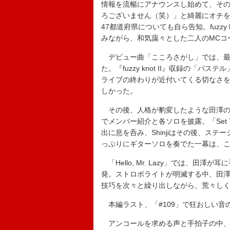
情報を流暢にアナウンスし始めて、その正
ろございません（笑）」と綺麗にオチを付
47都道府県についても自ら告知。fuzz
みながら、和気藹々とした二人のMCコ
デビュー曲「こころさがし」では、最
た。『fuzzy knot II』収録の
ライブの終わりが近付いてくる切なさを加
しかった。
その後、人格が豹変したような田澤の
でメンバー紹介と各ソロを披露。「Set T
出に息を呑み、Shinjiはその後、ス
っぷりにギターソロを奏でた一幕は、
「Hello, Mr. Lazy」では、
発。ストロボライトが明滅する中、田澤は
技巧を次々と繰り出しながら、荒々し
本編ラスト、「#109」で狂おしい音
アンコールを求める声と手拍子の中、