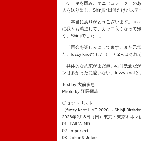
ケーキを囲み、マニピュレーターのあ
人を送り出し、Shinjiと田澤だけがス
「本当にありがとうございます。fuzz
に我々も精進して、カッコ良くなって
う、Shinjiでした！」
「再会を楽しみにしてます。また元気
た。fuzzy knotでした！」と2人はそ
具体的な約束がまだ無いのは残念だが
ンは多かったに違いない。fuzzy kn
Text by 大前多恵
Photo by 江隈麗志
◎セットリスト
【fuzzy knot LIVE 2026 ～Shinji Birth
2026年2月8日（日）東京・東京キネマ
01. TAILWIND
02. Imperfect
03. Joker & Joker