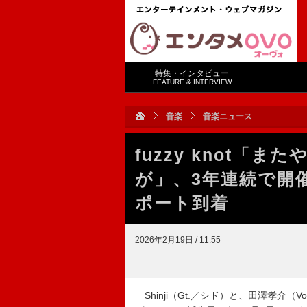
特集・インタビュー
FEATURE & INTERVIEW
音楽
音楽ニュース
fuzzy knot「
が」、3年連続で開催【S
ポート到着
2026年2月19日 / 11:55
Shinji（Gt.／シド）と、田澤孝介（Vo.／