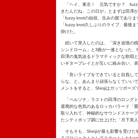
「ヘイ、東京！ 元気ですか？ fuzzy kn
きたんだね、この日が」とまずは田澤が挨
「fuzzy knotの始祖、生みの親であ
「fuzzy knot久しぶりのライブ、
掛けた。
続いて突入したのは、「深き追憶の残
シンドローム」と3曲が一連となった、fu
田澤の鬼気迫るドラマティックな歌唱と、
いギタープレイとが互いに絡み合い、
「良いライブをできていると自負して
らな、と。あんまり頑張らなくていい
メントをすると、Shinjiはガッツポー
「ペルソナ」ラストの田澤のロングトー
退廃的な色気のあるロッカバラード「
取り入れて、神秘的なサウンドスケー
たシティポップ調に仕上げた「月下美
そもそも、Shinjiが最も影響を受け