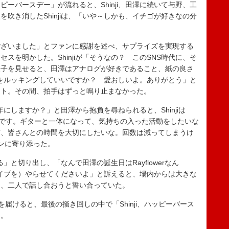
ーバースデー」が流れると、Shinji、田澤に続いて与野、工
吹き消したShinjiは、「いや～しかも、イチゴが好きなの分
ざいました」とファンに感謝を述べ、サプライズを実現する
スを明かした。Shinjiが「そうなの？ このSNS時代に、そ
様子を見せると、田澤はアナログが好きであること、紙の良さ
さんをルッキングしていいですか？ 愛おしいよ。ありがとう」と
ント。その間、拍手はずっと鳴り止まなかった。
年にしますか？」と田澤から抱負を尋ねられると、Shinjiは
んです。ギターと一体になって、気持ちの入った活動をしたいな
ど、皆さんとの時間を大切にしたいな。回数は減ってしまうけ
ファンに寄り添った。
る」と切り出し、「なんで田澤の誕生日はRayflowerなん
otのライブを）やらせてくださいよ」と訴えると、場内からは大きな
め、二人で話し合おうと誓い合っていた。
ak」を届けると、最後の掻き回しの中で「Shinji、ハッピーバース
た。