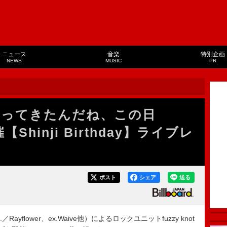
ニュース
音楽
特別企画
NEWS
MUSIC
PR
またやってきたんだね、この日
hinji Birthday】ライブレ
ポスト
シェア
送る
Rayflower、ex.Waive他）によるロックユニットfuzzy knot