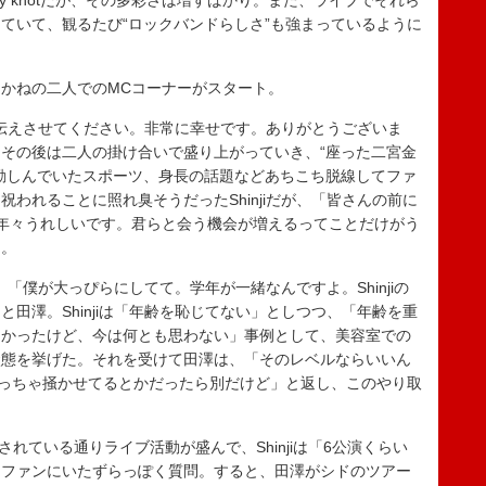
y knotだが、その多彩さは増すばかり。また、ライブでそれら
ていて、観るたび“ロックバンドらしさ”も強まっているように
かねの二人でのMCコーナーがスタート。
で、伝えさせてください。非常に幸せです。ありがとうございま
その後は二人の掛け合いで盛り上がっていき、“座った二宮金
勤しんでいたスポーツ、身長の話題などあちこち脱線してファ
われることに照れ臭そうだったShinjiだが、「皆さんの前に
年々うれしいです。君らと会う機会が増えるってことだけがう
た。
、「僕が大っぴらにしてて。学年が一緒なんですよ。Shinjiの
田澤。Shinjiは「年齢を恥じてない」としつつ、「年齢を重
しかったけど、今は何とも思わない」事例として、美容室での
状態を挙げた。それを受けて田澤は、「そのレベルならいいん
むっちゃ掻かせてるとかだったら別だけど」と返し、このやり取
告知されている通りライブ活動が盛んで、Shinjiは「6公演くらい
とファンにいたずらっぽく質問。すると、田澤がシドのツアー