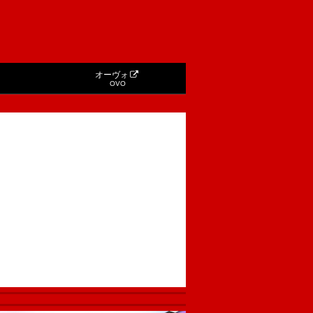
オーヴォ
OVO