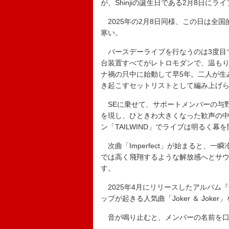
が、Shinjiの誕生日である2月8日に
2025年の2月8日同様、この日は全
寒い。
バースデーライブを行なうのは3度目
台装置すべてがレトロモダンで、温も
ナ禍の只中に始動して早5年。二人が生
き起こすセットリストとして編み上げ
SEに乗せて、サポートメンバーの与野裕史
を現し、ひときわ大きくなった歓声の
ン「TAILWIND」でライブは明るく幕
次曲「Imperfect」が始まると、
では高く飛翔するような解放感へとサ
す。
2025年4月にリリースしたアルバム『fu
ップが起きる人気曲「Joker ＆ Jok
音が鳴り止むと、メンバーの名前を口