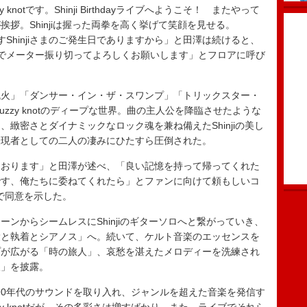
otです。Shinji Birthdayライブへようこそ！ またやって
拶。Shinjiは握った両拳を高く挙げて笑顔を見せる。
りますShinjiさまのご発生日でありますから」と田澤は続けると、
最後までメーター振り切ってよろしくお願いします」とフロアに呼び
火」「ダンサー・イン・ザ・スワンプ」「トリックスター・
zzy knotのディープな世界。曲の主人公を降臨させたような
緻密さとダイナミックなロック魂を兼ね備えたShinjiの美し
表現者としての二人の凄みにひたすら圧倒された。
おります」と田澤が述べ、「良い記憶を持って帰ってくれた
です、俺たちに委ねてくれたら」とファンに向けて頼もしいコ
ズで同意を示した。
ンからシームレスにShinjiのギターソロへと繋がっていき、
愛と執着とシアノス」へ。続いて、ケルト音楽のエッセンスを
プが広がる「時の旅人」、哀愁を湛えたメロディーを洗練され
人」を披露。
た90年代のサウンドを取り入れ、ジャンルを超えた音楽を発信す