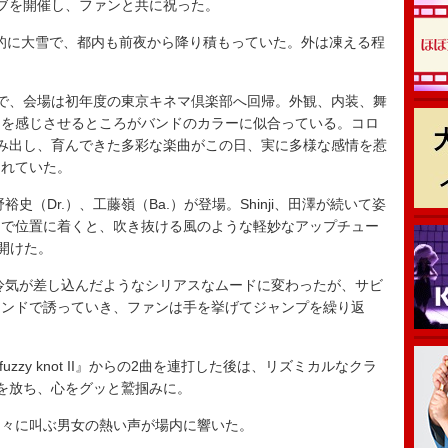
ライブを開催し、ファンと共に祝った。
国的に大雪で、都内も前夜から降り積もっていた。外は凍える程
で、会場は初年度の東京キネマ倶楽部へ回帰。外観、内装、舞
りを感じさせるところがバンドのカラーに似合っている。コロ
み出し、育んできた多彩な楽曲がこの日、実に多様な感情を惹
られていた。
（Dr.）、工藤嶺（Ba.）が登場。Shinji、田澤が続いて姿
中で位置に着くと、吹き抜ける風のような軽妙なアップチュー
を開けた。
一瞬冷気が差し込んだようなシリアスなムードに変わったが、サビ
ウンドで誘っていき、ファンは手を挙げてジャンプを繰り返
zzy knot II』からの2曲を連打した後は、リズミカルなクラ
er」を放ち、心をグッと鷲掴みに。
々に叫ぶ男女の熱い声が場内に響いた。