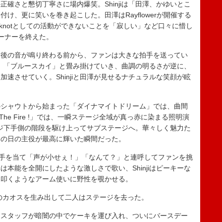
確さと懇切丁寧さに場内爆笑。Shinjiは「田澤、かゆいとこ
け、更に笑いを巻き起こした。田澤はRayflowerが開催する
y knotとしての活動ができないことを「寂しい」など口々に惜し
ーナーを終えた。
後の音が鳴り終わる前から、ファンは大きな拍手を送ってい
「パステル」「ブルースカイ」と畳み掛けていき、曲調の明るさが逆に、
速させていく。Shinjiと田澤が見せるナチュラルな笑顔が眩
シャウトから始まった「ダイナマイトドリーム」では、曲間
he Fire !」では、一瞬ステージ全域が真っ赤に染まる照明演
テージ下手側の階段を駆け上ってサブステージへ。華々しく魅力た
この日の主役が最高に輝いた瞬間だった。
田澤が耳に手を当て「声が小せぇ！」「なんて？」と連呼してファンを挑
本能を全開にしたような激しさで歌い、Shinjiはピーキーな
く叩くようなアーム使いに野性を覗かせる。
のカオスを生み出して二人はステージを去った。
スタッフが暗闇の中でケーキを運び入れ、ついにバースデー