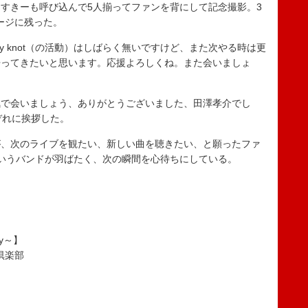
すきーも呼び込んで5人揃ってファンを背にして記念撮影。3
テージに残った。
y knot（の活動）はしばらく無いですけど、また次やる時は更
帰ってきたいと思います。応援よろしくね。また会いましょ
で会いましょう、ありがとうございました、田澤孝介でし
れぞれに挨拶した。
、次のライブを観たい、新しい曲を聴きたい、と願ったファ
otというバンドが羽ばたく、次の瞬間を心待ちにしている。
day～】
倶楽部