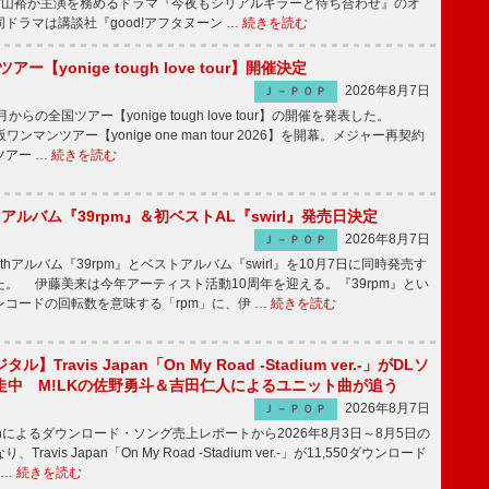
、横山裕が主演を務めるドラマ『今夜もシリアルキラーと待ち合わせ』のオ
ドラマは講談社『good!アフタヌーン …
続きを読む
ツアー【yonige tough love tour】開催決定
2026年8月7日
Ｊ－ＰＯＰ
月からの全国ツアー【yonige tough love tour】の開催を発表した。
阪ワンマンツアー【yonige one man tour 2026】を開幕。メジャー再契約
ツアー …
続きを読む
hアルバム『39rpm』＆初ベストAL『swirl』発売日決定
2026年8月7日
Ｊ－ＰＯＰ
hアルバム『39rpm』とベストアルバム『swirl』を10月7日に同時発売す
。 伊藤美来は今年アーティスト活動10周年を迎える。『39rpm』とい
コードの回転数を意味する「rpm」に、伊 …
続きを読む
】Travis Japan「On My Road -Stadium ver.-」がDLソ
走中 M!LKの佐野勇斗＆吉田仁人によるユニット曲が追う
2026年8月7日
Ｊ－ＰＯＰ
apanによるダウンロード・ソング売上レポートから2026年8月3日～8月5日の
ravis Japan「On My Road -Stadium ver.-」が11,550ダウンロード
 …
続きを読む