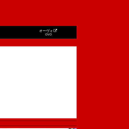
オーヴォ
OVO