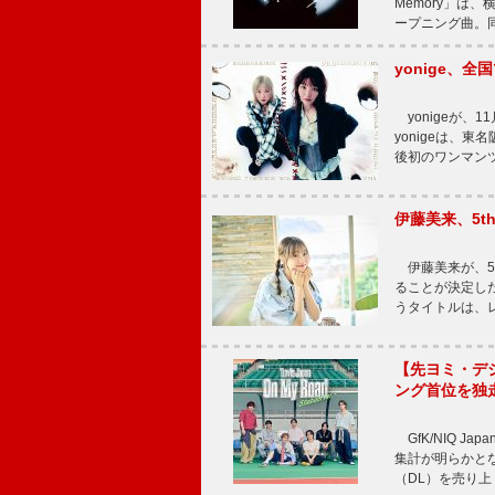
Memory」は
ープニング曲。同
yonige、全国
yonigeが、11
yonigeは、東名
後初のワンマン
伊藤美来、5t
伊藤美来が、5t
ることが決定した
うタイトルは、レ
【先ヨミ・デジタル
ング首位を独
GfK/NIQ J
集計が明らかとなり、T
（DL）を売り上