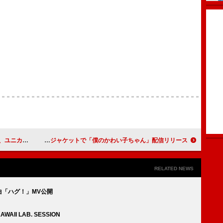
ジョンで放映
MON7A、“おひなさま”長浜広奈とコラボしたジャケットで「僕のかわい子ちゃん」配信リリース
RELATED NEWS
楽曲「ハグ！」MV公開
II LAB. SESSION