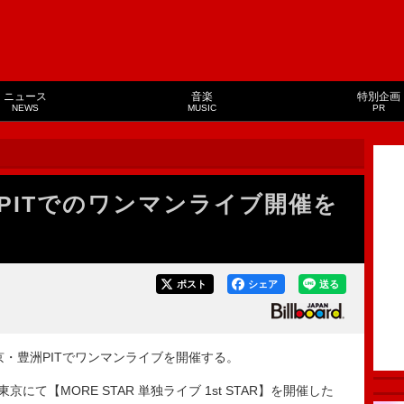
ニュース
音楽
特別企画
NEWS
MUSIC
PR
豊洲PITでのワンマンライブ開催を
ポスト
シェア
送る
に東京・豊洲PITでワンマンライブを開催する。
て【MORE STAR 単独ライブ 1st STAR】を開催した