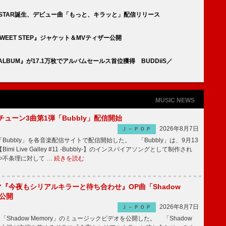
ORE STAR誕生、デビュー曲「もっと、キラッと」配信リリース
SWEET STEP』ジャケット＆MVティザー公開
ST ALBUM』が17.1万枚でアルバムセールス首位獲得 BUDDiiS／
MUSIC NEWS
ーチューン3曲第1弾「Bubbly」配信開始
2026年8月7日
Ｊ－ＰＯＰ
Bubbly」を各音楽配信サイトで配信開始した。 「Bubbly」は、9月13
mi Live Galley #11 -Bubbly-】のインスパイアソングとして制作され
や不条理に対して …
続きを読む
ラマ『今夜もシリアルキラーと待ち合わせ』OP曲「Shadow
V公開
2026年8月7日
Ｊ－ＰＯＰ
「Shadow Memory」のミュージックビデオを公開した。 「Shadow