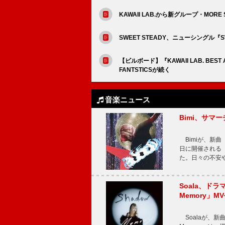
KAWAII LAB.から新グループ・M
SWEET STEADY、ニューシングル『
【ビルボード】『KAWAII LAB. BE
FANTSTICSが続く
音楽ニュース
Bimi、サマ
Bimiが、新曲「
日に開催される【Bi
た。日々の不安
Soala、ド
Memory」M
Soalaが、新曲