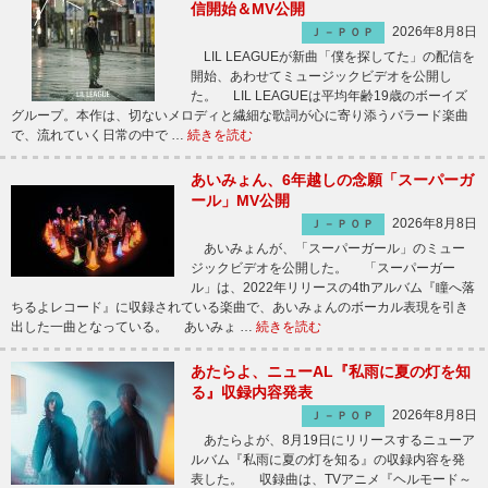
信開始＆MV公開
2026年8月8日
Ｊ－ＰＯＰ
LIL LEAGUEが新曲「僕を探してた」の配信を
開始、あわせてミュージックビデオを公開し
た。 LIL LEAGUEは平均年齢19歳のボーイズ
グループ。本作は、切ないメロディと繊細な歌詞が心に寄り添うバラード楽曲
で、流れていく日常の中で …
続きを読む
あいみょん、6年越しの念願「スーパーガ
ール」MV公開
2026年8月8日
Ｊ－ＰＯＰ
あいみょんが、「スーパーガール」のミュー
ジックビデオを公開した。 「スーパーガー
ル」は、2022年リリースの4thアルバム『瞳へ落
ちるよレコード』に収録されている楽曲で、あいみょんのボーカル表現を引き
出した一曲となっている。 あいみょ …
続きを読む
あたらよ、ニューAL『私雨に夏の灯を知
る』収録内容発表
2026年8月8日
Ｊ－ＰＯＰ
あたらよが、8月19日にリリースするニューア
ルバム『私雨に夏の灯を知る』の収録内容を発
表した。 収録曲は、TVアニメ『ヘルモード～