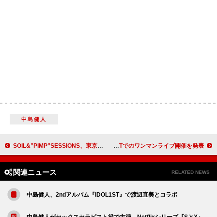
中島健人
SOIL&”PIMP”SESSIONS、東京キネマ倶楽部公演ゲストアーティスト発表
MORE STAR、豊洲PITでのワンマンライブ開催を発表
関連ニュース
RELATED NEWS
中島健人、2ndアルバム『IDOL1ST』で渡辺直美とコラボ
中島健人がセックスセラピスト役で主演、Netflixシリーズ『SとX』