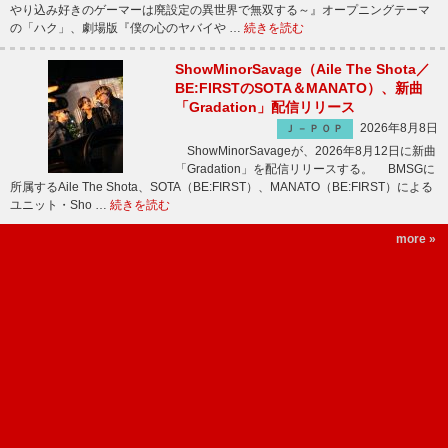
やり込み好きのゲーマーは廃設定の異世界で無双する～』オープニングテーマ
の「ハク」、劇場版『僕の心のヤバイや …
続きを読む
ShowMinorSavage（Aile The Shota／
BE:FIRSTのSOTA＆MANATO）、新曲
「Gradation」配信リリース
2026年8月8日
Ｊ－ＰＯＰ
ShowMinorSavageが、2026年8月12日に新曲
「Gradation」を配信リリースする。 BMSGに
所属するAile The Shota、SOTA（BE:FIRST）、MANATO（BE:FIRST）による
ユニット・Sho …
続きを読む
more »