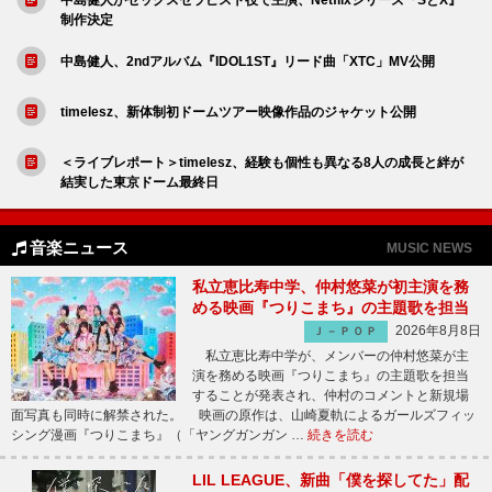
制作決定
中島健人、2ndアルバム『IDOL1ST』リード曲「XTC」MV公開
timelesz、新体制初ドームツアー映像作品のジャケット公開
＜ライブレポート＞timelesz、経験も個性も異なる8人の成長と絆が
結実した東京ドーム最終日
音楽ニュース
MUSIC NEWS
私立恵比寿中学、仲村悠菜が初主演を務
める映画『つりこまち』の主題歌を担当
2026年8月8日
Ｊ－ＰＯＰ
私立恵比寿中学が、メンバーの仲村悠菜が主
演を務める映画『つりこまち』の主題歌を担当
することが発表され、仲村のコメントと新規場
面写真も同時に解禁された。 映画の原作は、山崎夏軌によるガールズフィッ
シング漫画『つりこまち』（「ヤングガンガン …
続きを読む
LIL LEAGUE、新曲「僕を探してた」配