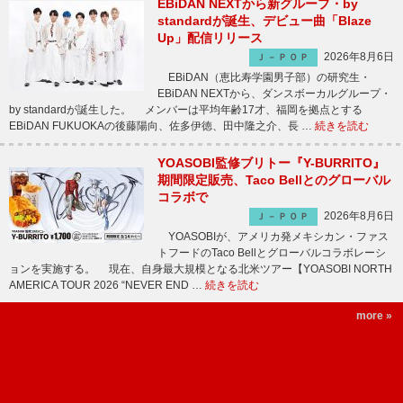
EBiDAN NEXTから新グループ・by
standardが誕生、デビュー曲「Blaze
Up」配信リリース
2026年8月6日
Ｊ－ＰＯＰ
EBiDAN（恵比寿学園男子部）の研究生・
EBiDAN NEXTから、ダンスボーカルグループ・
by standardが誕生した。 メンバーは平均年齢17才、福岡を拠点とする
EBiDAN FUKUOKAの後藤陽向、佐多伊徳、田中隆之介、長 …
続きを読む
YOASOBI監修ブリトー『Y-BURRITO』
期間限定販売、Taco Bellとのグローバル
コラボで
2026年8月6日
Ｊ－ＰＯＰ
YOASOBIが、アメリカ発メキシカン・ファス
トフードのTaco Bellとグローバルコラボレーシ
ョンを実施する。 現在、自身最大規模となる北米ツアー【YOASOBI NORTH
AMERICA TOUR 2026 “NEVER END …
続きを読む
more »