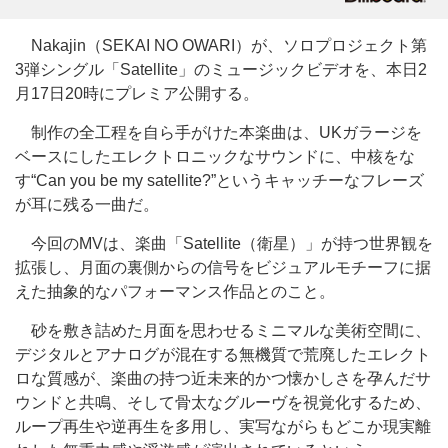
Nakajin（SEKAI NO OWARI）が、ソロプロジェクト第
3弾シングル「Satellite」のミュージックビデオを、本日2
月17日20時にプレミア公開する。
制作の全工程を自ら手がけた本楽曲は、UKガラージを
ベースにしたエレクトロニックなサウンドに、中核をな
す“Can you be my satellite?”というキャッチーなフレーズ
が耳に残る一曲だ。
今回のMVは、楽曲「Satellite（衛星）」が持つ世界観を
拡張し、月面の裏側からの信号をビジュアルモチーフに据
えた抽象的なパフォーマンス作品とのこと。
砂を敷き詰めた月面を思わせるミニマルな美術空間に、
デジタルとアナログが混在する無機質で荒廃したエレクト
ロな質感が、楽曲の持つ近未来的かつ懐かしさを孕んだサ
ウンドと共鳴、そして骨太なグルーヴを視覚化するため、
ループ再生や逆再生を多用し、実写ながらもどこか現実離