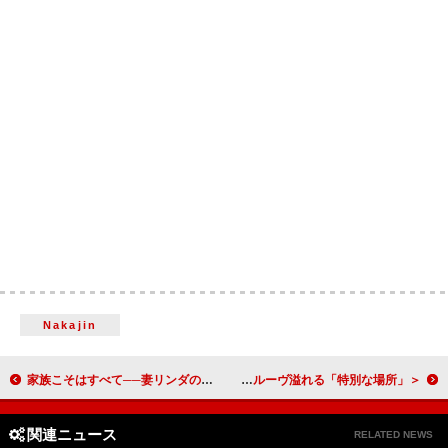
Nakajin
家族こそはすべて──妻リンダの視点で新たに浮き上がるポールの人生がここに 一日限定劇場公開『ポール・マッカートニー：マン・オン・ザ・ラン』
＜ライブレポート＞THE BAWDIESが魅了したビルボードライブ・ツアーファイナルの夜 ――レジェンドたちへのリスペクトとグルーヴ溢れる「特別な場所」
関連ニュース
RELATED NEWS