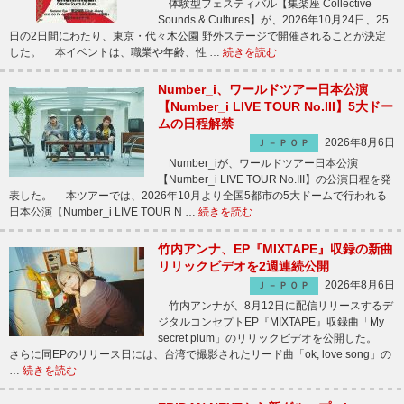
体験型フェスティバル【集楽座 Collective
Sounds & Cultures】が、2026年10月24日、25
日の2日間にわたり、東京・代々木公園 野外ステージで開催されることが決定
した。 本イベントは、職業や年齢、性 …
続きを読む
Number_i、ワールドツアー日本公演
【Number_i LIVE TOUR No.III】5大ドー
ムの日程解禁
2026年8月6日
Ｊ－ＰＯＰ
Number_iが、ワールドツアー日本公演
【Number_i LIVE TOUR No.III】の公演日程を発
表した。 本ツアーでは、2026年10月より全国5都市の5大ドームで行われる
日本公演【Number_i LIVE TOUR N …
続きを読む
竹内アンナ、EP『MIXTAPE』収録の新曲
リリックビデオを2週連続公開
2026年8月6日
Ｊ－ＰＯＰ
竹内アンナが、8月12日に配信リリースするデ
ジタルコンセプトEP『MIXTAPE』収録曲「My
secret plum」のリリックビデオを公開した。
さらに同EPのリリース日には、台湾で撮影されたリード曲「ok, love song」の
…
続きを読む