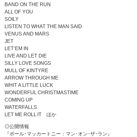
BAND ON THE RUN
ALL OF YOU
SOILY
LISTEN TO WHAT THE MAN SAID
VENUS AND MARS
JET
LET’EM IN
LIVE AND LET DIE
SILLY LOVE SONGS
MULL OF KINTYRE
ARROW THROUGH ME
WHIT A LITTLE LUCK
WONDERFUL CHRISTMASTIME
COMING UP
WATERFALLS
LET ME ROLL IT ほか
◎公開情報
『ポール･マッカートニー：マン･オン･ザ･ラン』