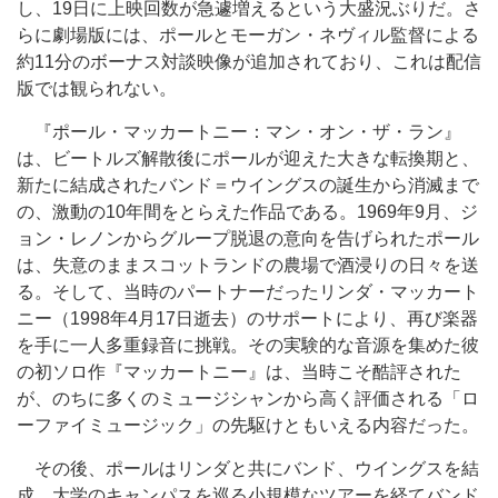
し、19日に上映回数が急遽増えるという大盛況ぶりだ。さ
らに劇場版には、ポールとモーガン・ネヴィル監督による
約11分のボーナス対談映像が追加されており、これは配信
版では観られない。
『ポール・マッカートニー：マン・オン・ザ・ラン』
は、ビートルズ解散後にポールが迎えた大きな転換期と、
新たに結成されたバンド＝ウイングスの誕生から消滅まで
の、激動の10年間をとらえた作品である。1969年9月、ジ
ョン・レノンからグループ脱退の意向を告げられたポール
は、失意のままスコットランドの農場で酒浸りの日々を送
る。そして、当時のパートナーだったリンダ・マッカート
ニー（1998年4月17日逝去）のサポートにより、再び楽器
を手に一人多重録音に挑戦。その実験的な音源を集めた彼
の初ソロ作『マッカートニー』は、当時こそ酷評された
が、のちに多くのミュージシャンから高く評価される「ロ
ーファイミュージック」の先駆けともいえる内容だった。
その後、ポールはリンダと共にバンド、ウイングスを結
成。大学のキャンパスを巡る小規模なツアーを経てバンド