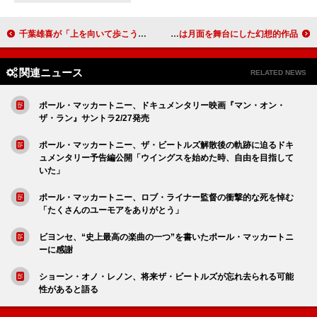
千葉雄喜が「上を向いて歩こう」カバー、ファミマ「コンビニエンスウェア」初のTVCMに起用
Nakajin（SEKAI NO OWARI）、ソロ第3弾SG「Satellite」のMVは月面を舞台にした幻想的作品
関連ニュース
RELATED NEWS
ポール・マッカートニー、ドキュメンタリー映画『マン・オン・
ザ・ラン』サントラ2/27発売
ポール・マッカートニー、ザ・ビートルズ解散後の軌跡に迫るドキ
ュメンタリー予告編公開「ウイングスを始めた時、自由を目指して
いた」
ポール・マッカートニー、ロブ・ライナー監督の衝撃的な死を悼む
「たくさんのユーモアをありがとう」
ビヨンセ、“史上最高の楽曲の一つ”を書いたポール・マッカートニ
ーに感謝
ショーン・オノ・レノン、将来ザ・ビートルズが忘れ去られる可能
性があると語る