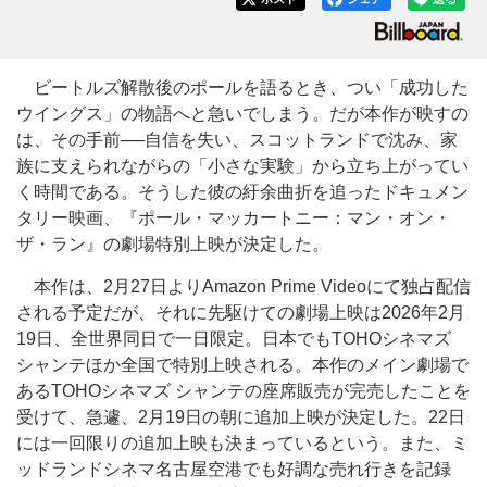
ビートルズ解散後のポールを語るとき、つい「成功した
ウイングス」の物語へと急いでしまう。だが本作が映すの
は、その手前──自信を失い、スコットランドで沈み、家
族に支えられながらの「小さな実験」から立ち上がってい
く時間である。そうした彼の紆余曲折を追ったドキュメン
タリー映画、『ポール・マッカートニー：マン・オン・
ザ・ラン』の劇場特別上映が決定した。
本作は、2月27日よりAmazon Prime Videoにて独占配信
される予定だが、それに先駆けての劇場上映は2026年2月
19日、全世界同日で一日限定。日本でもTOHOシネマズ
シャンテほか全国で特別上映される。本作のメイン劇場で
あるTOHOシネマズ シャンテの座席販売が完売したことを
受けて、急遽、2月19日の朝に追加上映が決定した。22日
には一回限りの追加上映も決まっているという。また、ミ
ッドランドシネマ名古屋空港でも好調な売れ行きを記録