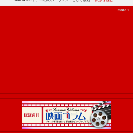
「『Birth of Riot』、Zilqyのムーヴメントとして暴動 …
続きを読む
more »