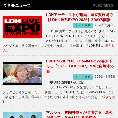
音楽ニュース
MUSIC NEWS
LDHアーティストが集結、国立競技場で
【LDH LIVE-EXPO 2026】2DAYS開催
2026年8月6日
Ｊ－ＰＯＰ
LDH所属アーティストが集結する【LDH LIVE-
EXPO 2026 -PERFECT YEAR BEST-】が、
2026年11月28日・29日の2日間、東京・MUFG
スタジアム（国立競技場）にて開催される。 本公演は、「LDH PE …
続きを
読む
FRUITS ZIPPER、GRe4N BOYZ書き下
ろし「1,2,3,FOOOOUR」MVに自然体の
姿
2026年8月6日
Ｊ－ＰＯＰ
FRUITS ZIPPERが、新曲
「1,2,3,FOOOOUR」を配信リリースし、ミュー
ジックビデオを公開した。 新曲「1,2,3,FOOOOUR」は、GRe4N BOYZによ
る書き下ろし楽曲。電車の中でそれぞれの未来へ向かう人々の姿を …
続きを読
む
マルシィ、古園井寧々が出演する「花火
が瞬いて」MVはひと夏の物語