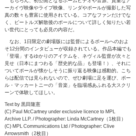
もちろん、初公開となるホームビデオや音源、貴重なア
ーカイヴ映像やライブ映像、リンダやポールが撮影した写
真の数々も豊富に使用されている。コアなファンだけでな
く、ビートルズ解散後のポールについて詳しく知りたい若
い世代にとっても必見の内容だ。
なお、1日限定の劇場版には監督によるポールへのおよ
そ12分間のインタビューが収録されている。作品本編でも
「登場」するゆかりのアイテムを、ネヴィル監督が次々と
見せ（日本にまつわる「歴史的な品」も登場！）、それに
ついてポールが懐かしそうに振り返る映像は感動的。こち
らは配信では見られないので、ぜひ劇場に足を運び、ポー
ル・マッカートニーの「音楽」を臨場感あふれる大スクリ
ーンで体験してほしい。
Text by 黒田隆憲
(C) Paul McCartney under exclusive licence to MPL
Archive LLP. / Photographer: Linda McCartney（1枚目）
(C) MPL Communications Ltd / Photographer: Clive
Arrowsmith（2枚目）