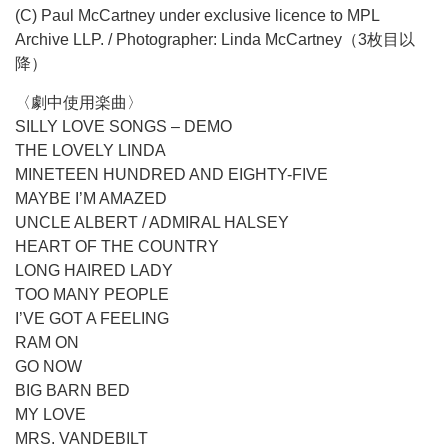
(C) Paul McCartney under exclusive licence to MPL
Archive LLP. / Photographer: Linda McCartney（3枚目以
降）
〈劇中使用楽曲〉
SILLY LOVE SONGS – DEMO
THE LOVELY LINDA
MINETEEN HUNDRED AND EIGHTY-FIVE
MAYBE I’M AMAZED
UNCLE ALBERT / ADMIRAL HALSEY
HEART OF THE COUNTRY
LONG HAIRED LADY
TOO MANY PEOPLE
I’VE GOT A FEELING
RAM ON
GO NOW
BIG BARN BED
MY LOVE
MRS. VANDEBILT