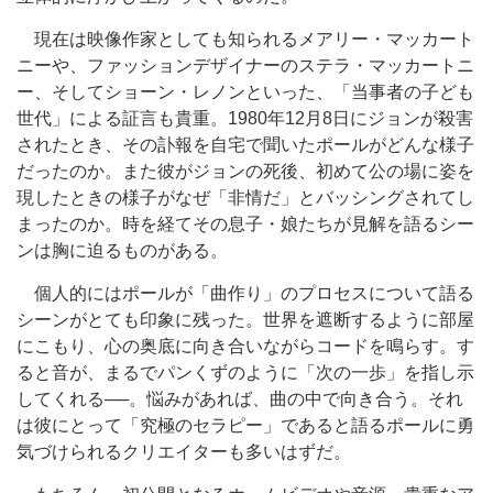
現在は映像作家としても知られるメアリー・マッカート
ニーや、ファッションデザイナーのステラ・マッカートニ
ー、そしてショーン・レノンといった、「当事者の子ども
世代」による証言も貴重。1980年12月8日にジョンが殺害
されたとき、その訃報を自宅で聞いたポールがどんな様子
だったのか。また彼がジョンの死後、初めて公の場に姿を
現したときの様子がなぜ「非情だ」とバッシングされてし
まったのか。時を経てその息子・娘たちが見解を語るシー
ンは胸に迫るものがある。
個人的にはポールが「曲作り」のプロセスについて語る
シーンがとても印象に残った。世界を遮断するように部屋
にこもり、心の奥底に向き合いながらコードを鳴らす。す
ると音が、まるでパンくずのように「次の一歩」を指し示
してくれる──。悩みがあれば、曲の中で向き合う。それ
は彼にとって「究極のセラピー」であると語るポールに勇
気づけられるクリエイターも多いはずだ。