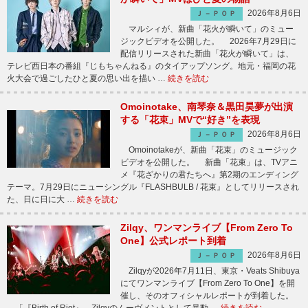
2026年8月6日
Ｊ－ＰＯＰ
マルシィが、新曲「花火が瞬いて」のミュー
ジックビデオを公開した。 2026年7月29日に
配信リリースされた新曲「花火が瞬いて」は、
テレビ西日本の番組『じもちゃんねる』のタイアップソング。地元・福岡の花
火大会で過ごしたひと夏の思い出を描い …
続きを読む
Omoinotake、南琴奈＆黒田昊夢が出演
する「花束」MVで“好き”を表現
2026年8月6日
Ｊ－ＰＯＰ
Omoinotakeが、新曲「花束」のミュージック
ビデオを公開した。 新曲「花束」は、TVアニ
メ『花ざかりの君たちへ』第2期のエンディング
テーマ。7月29日にニューシングル『FLASHBULB / 花束』としてリリースされ
た、日に日に大 …
続きを読む
Zilqy、ワンマンライブ【From Zero To
One】公式レポート到着
2026年8月6日
Ｊ－ＰＯＰ
Zilqyが2026年7月11日、東京・Veats Shibuya
にてワンマンライブ【From Zero To One】を開
催し、そのオフィシャルレポートが到着した。