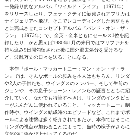
一発録り的なアルバム『ワイルド・ライフ』（1971年）
をリリースしたり、フェラ・クティに触発されアフリカは
ナイジェリアへ飛び、そこでレコーディングした素材をも
とに完成させたコンセプトアルバム『バンド・オン・ザ・
ラン』（1973年）で、全英・全米ともにセールス1位を記
録したり、かと思えば1980年1月の来日ではマリファナを
持ち込み9日間勾留された後に国外退去処分を受けるな
ど、波乱万丈の日々を送ることになる。
本作『ポール・マッカートニー：マン・オン・ザ・ラ
ン』では、そんなポールの歩みを本人はもちろん、リンダ
や2人の子供たち、ウイングスのメンバー、そして生前の
ジョンや、その息子ショーン・レノンらの証言とともに紹
介していく。なかでも特筆すべきは、リンダのインタビュ
ーがふんだんに使われていること。『マッカートニー』制
作時や、ウイングス結成時のエピソードなど、これまでポ
ールによる述懐は多く紹介されてきたが、本作ではそこに
リンダの視点が加わることによって、当時の様子がさらに
立体的に浮かび上がってくるのだ。