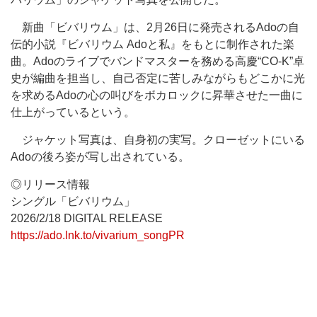
新曲「ビバリウム」は、2月26日に発売されるAdoの自
伝的小説『ビバリウム Adoと私』をもとに制作された楽
曲。Adoのライブでバンドマスターを務める高慶“CO-K”卓
史が編曲を担当し、自己否定に苦しみながらもどこかに光
を求めるAdoの心の叫びをボカロックに昇華させた一曲に
仕上がっているという。
ジャケット写真は、自身初の実写。クローゼットにいる
Adoの後ろ姿が写し出されている。
◎リリース情報
シングル「ビバリウム」
2026/2/18 DIGITAL RELEASE
https://ado.lnk.to/vivarium_songPR