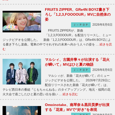
FRUITS ZIPPER、GRe4N BOYZ書き下
ろし「1,2,3,FOOOOUR」MVに自然体の
姿
2026年8月6日
Ｊ－ＰＯＰ
FRUITS ZIPPERが、新曲
「1,2,3,FOOOOUR」を配信リリースし、ミュー
ジックビデオを公開した。 新曲「1,2,3,FOOOOUR」は、GRe4N BOYZによ
る書き下ろし楽曲。電車の中でそれぞれの未来へ向かう人々の姿を …
続きを読
む
マルシィ、古園井寧々が出演する「花火
が瞬いて」MVはひと夏の物語
2026年8月6日
Ｊ－ＰＯＰ
マルシィが、新曲「花火が瞬いて」のミュー
ジックビデオを公開した。 2026年7月29日に
配信リリースされた新曲「花火が瞬いて」は、
テレビ西日本の番組『じもちゃんねる』のタイアップソング。地元・福岡の花
火大会で過ごしたひと夏の思い出を描い …
続きを読む
Omoinotake、南琴奈＆黒田昊夢が出演
する「花束」MVで“好き”を表現