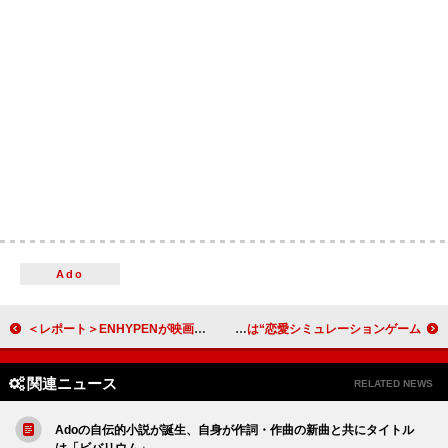
Ado
＜レポート＞ENHYPENが映画館でENGENEたちと過ごす特別なバレンタイン 新年挨拶や愛の告白、全国ツアー匂わせも
Lienel、新曲「きみいろメモリー」MVモチーフは“恋愛シミュレーションゲーム”
関連ニュース
RELATED NEWS
Adoの自伝的小説が誕生、自身が作詞・作曲の新曲と共にタイトル
は「ビバリウム」