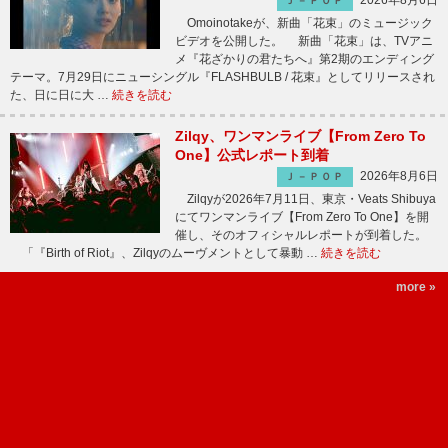
2026年8月6日
Ｊ－ＰＯＰ
Omoinotakeが、新曲「花束」のミュージック
ビデオを公開した。 新曲「花束」は、TVアニ
メ『花ざかりの君たちへ』第2期のエンディング
テーマ。7月29日にニューシングル『FLASHBULB / 花束』としてリリースされ
た、日に日に大 …
続きを読む
Zilqy、ワンマンライブ【From Zero To
One】公式レポート到着
2026年8月6日
Ｊ－ＰＯＰ
Zilqyが2026年7月11日、東京・Veats Shibuya
にてワンマンライブ【From Zero To One】を開
催し、そのオフィシャルレポートが到着した。
「『Birth of Riot』、Zilqyのムーヴメントとして暴動 …
続きを読む
more »