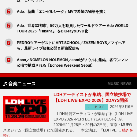
Ado、新曲「エンゼルシーク」MVで希望の物語を描く
Ado、世界33都市、50万人を動員したワールドツアー Ado WORLD
TOUR 2025『Hibana』 をBlu-ray&DVD化
PEDROツアーゲストにART-SCHOOL／ZAZEN BOYS／マイヘア
ら、最新ライブ映像公開＆新曲配信も
Aooo／NOMELON NOLEMON／asmiがソウルに集結、各ワンマン
公演で構成される【Echoes Weekend Seoul】
音楽ニュース
MUSIC NEWS
LDHアーティストが集結、国立競技場で
【LDH LIVE-EXPO 2026】2DAYS開催
2026年8月6日
Ｊ－ＰＯＰ
LDH所属アーティストが集結する【LDH LIVE-
EXPO 2026 -PERFECT YEAR BEST-】が、
2026年11月28日・29日の2日間、東京・MUFG
スタジアム（国立競技場）にて開催される。 本公演は、「LDH PE …
続きを
読む