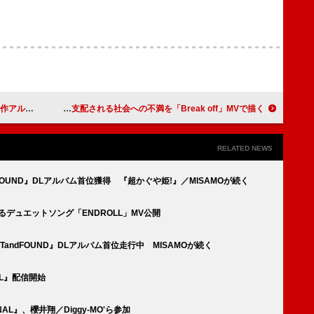
or」を先行配信
SUPER★DRAGON、AIに支配される社会への不満を「Break off」MVで描く
RELATED NEWS
ndFOUND』DLアルバム首位獲得 『超かぐや姫!』／MISAMOが続く
inによるデュエットソング「ENDROLL」MV公開
STandFOUND』DLアルバム首位走行中 MISAMOが続く
NAL』配信開始
INAL』、櫻井翔／Diggy-MO'ら参加