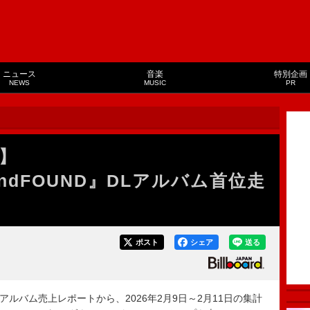
ニュース
音楽
特別企画
NEWS
MUSIC
PR
】
TandFOUND』DLアルバム首位走
ポスト
シェア
送る
ド・アルバム売上レポートから、2026年2月9日～2月11日の集計