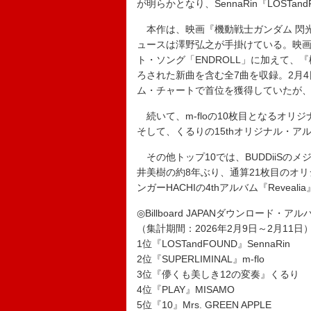
が明らかとなり、SennaRin『LOST
本作は、映画『機動戦士ガンダム 閃光
ュースは澤野弘之が手掛けている。映画挿入歌
ト・ソング「ENDROLL」に加えて、
ろされた新曲を含む全7曲を収録。2月
ム・チャートで首位を獲得していたが、
続いて、m-floの10枚目となるオリジナ
そして、くるりの15thオリジナル・アル
その他トップ10では、BUDDiiSのメジャー
井美樹の約8年ぶり、通算21枚目のオリジ
ンガーHACHIの4thアルバム『Revea
◎Billboard JAPANダウンロード・ア
（集計期間：2026年2月9日～2月11日
1位『LOSTandFOUND』SennaRin
2位『SUPERLIMINAL』m-flo
3位『儚くも美しき12の変奏』くるり
4位『PLAY』MISAMO
5位『10』Mrs. GREEN APPLE