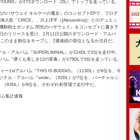
andFOUND』が273ダウンロード（DL）でトップを走っている。
のハサウェイ キルケーの魔女』のコンセプトEPで、プロデ
「CIRCE」、川上洋平（[Alexandros]）とのデュエッ
『機動戦士ガンダム 閃光のハサウェイ』をコンセプトに書き下
4日のリリースを受け、2月11日公開のダウンロード・アルバ
このまま順位をキープし、2週連続の首位となるか注目だ。
ル・アルバム『SUPERLIMINAL』が224DLで2位を走行中。
バム『儚くも美しき12の変奏』が179DLで3位を走っている。
1stアルバム『THIS IS BUDDiiS』（113DL）が6位を、今
ナル・アルバム『smile』（92DL）が7位を、バーチャルシ
lia』（83DL）が9位を、それぞれ初登場で走行中だ。
ルバム集計速報
）