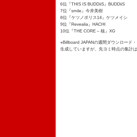
6位『THIS IS BUDDiiS』BUDDiiS
7位『smile』今井美樹
8位『ケツノポリス14』ケツメイシ
9位『Revealia』HACHI
10位『THE CORE – 核』XG
※Billboard JAPANの週間ダウンロ
生成していますが、先ヨミ時点の集計はGf