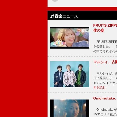
音楽ニュース
FRUITS ZI
体の姿
FRUITS ZI
を公開した。 新曲
の中でそれぞれ
マルシィ、古
マルシィが、新
日に配信リリー
る』のタイアッ
きを読む
Omoinot
Omoinota
TVアニメ『花ざ