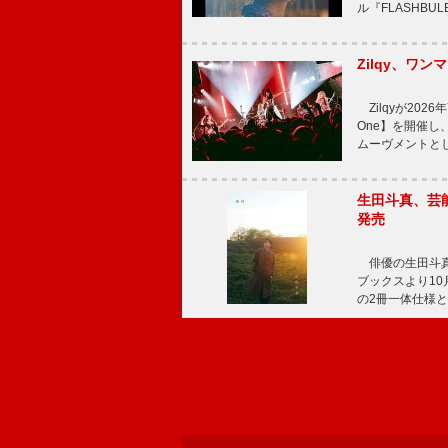
ル『FLASHBU
Zilqy、ワン
Zilqyが2026年
One】を開催し、
ムーヴメントと
生田斗真、芸能
発売
俳優の生田斗真
ブックスより10月
の2冊一体仕様と