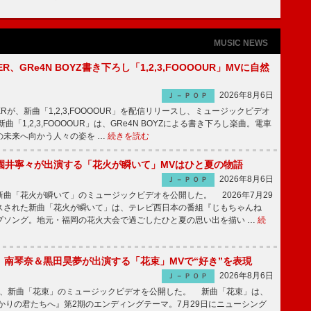
MUSIC NEWS
PPER、GRe4N BOYZ書き下ろし「1,2,3,FOOOOUR」MVに自然
2026年8月6日
Ｊ－ＰＯＰ
PPERが、新曲「1,2,3,FOOOOUR」を配信リリースし、ミュージックビデオ
「1,2,3,FOOOOUR」は、GRe4N BOYZによる書き下ろし楽曲。電車
の未来へ向かう人々の姿を …
続きを読む
園井寧々が出演する「花火が瞬いて」MVはひと夏の物語
2026年8月6日
Ｊ－ＰＯＰ
曲「花火が瞬いて」のミュージックビデオを公開した。 2026年7月29
スされた新曲「花火が瞬いて」は、テレビ西日本の番組『じもちゃんね
プソング。地元・福岡の花火大会で過ごしたひと夏の思い出を描い …
続
ake、南琴奈＆黒田昊夢が出演する「花束」MVで“好き”を表現
2026年8月6日
Ｊ－ＰＯＰ
keが、新曲「花束」のミュージックビデオを公開した。 新曲「花束」は、
かりの君たちへ』第2期のエンディングテーマ。7月29日にニューシング