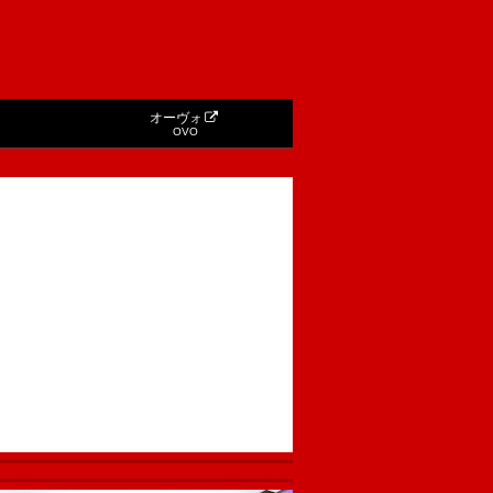
オーヴォ
OVO