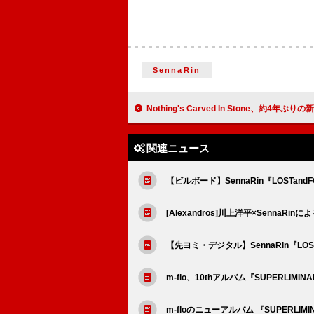
SennaRin
Nothing's Carved In Stone、約4年ぶりの新作アルバムより「Find the Col
関連ニュース
【ビルボード】SennaRin『LOSTa
[Alexandros]川上洋平×SennaR
【先ヨミ・デジタル】SennaRin『LO
m-flo、10thアルバム『SUPERLIMI
m-floのニューアルバム 『SUPERLIM