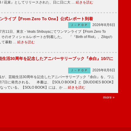
LB / 花束』としてリリースされた、日に日に大 …
続きを読む
マンライブ【From Zero To One】公式レポート到着
2026年8月6日
Ｊ－ＰＯＰ
7月11日、東京・Veats Shibuyaにてワンマンライブ【From Zero To
そのオフィシャルレポートが到着した。 「『Birth of Riot』、Zilqyの
して暴動 …
続きを読む
生活30周年を記念したアニバーサリーブック『余白』10/7に
2026年8月6日
Ｊ－ＰＯＰ
が、芸能生活30周年を記念したアニバーサリーブック『余白』を、ワニ
7日に発売される。 本書は、【SOLO BOOK】と【BUDDIES BOOK】
なっている。【SOLO BOOK】には、か …
続きを読む
more »