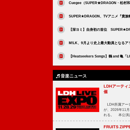
Cuegee（SUPER★DRAGON・松
SUPER★DRAGON、TVアニメ『貴
【深ヨミ】自身初の首位 SUPER★DRA
M!LK、9月より史上最大動員となる
【Heatseekers Songs】鶴 an
音楽ニュース
LDHアーティス
催
LDH所属アーティス
が、2026年1
れる。 本公演は
FRUITS ZI