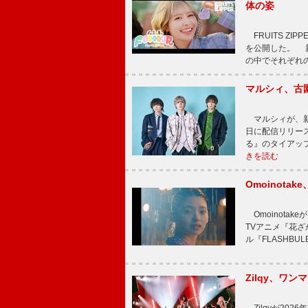
体の姿
FRUITS ZI
を公開した。 新曲
の中でそれぞれ
マルシィ、古
マルシィが、新
日に配信リリー
る』のタイアッ
きを読む
Omoinot
Omoinota
TVアニメ『花ざ
ル『FLASHBU
Zilqy、ワン