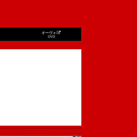
オーヴォ
OVO