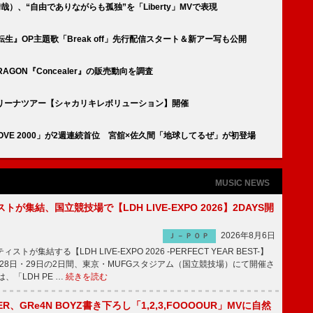
村和哉）、“自由でありながらも孤独”を「Liberty」MVで表現
族転生』OP主題歌「Break off」先行配信スタート＆新アー写も公開
GON『Concealer』の販売動向を調査
アリーナツアー【シャカリキレボリューション】開催
d 亀「LOVE 2000」が2週連続首位 宮舘×佐久間「地球してるぜ」が初登場
MUSIC NEWS
トが集結、国立競技場で【LDH LIVE-EXPO 2026】2DAYS開
2026年8月6日
Ｊ－ＰＯＰ
トが集結する【LDH LIVE-EXPO 2026 -PERFECT YEAR BEST-】
1月28日・29日の2日間、東京・MUFGスタジアム（国立競技場）にて開催さ
、「LDH PE …
続きを読む
PPER、GRe4N BOYZ書き下ろし「1,2,3,FOOOOUR」MVに自然