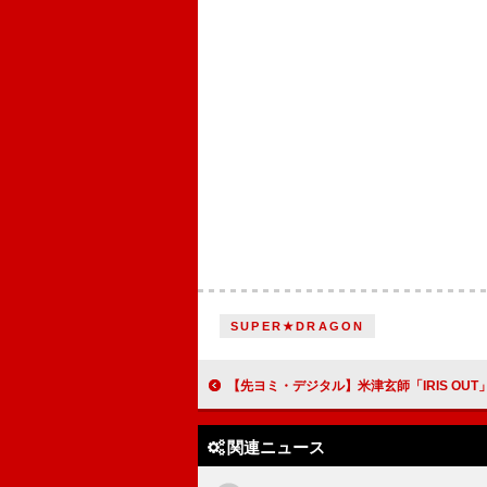
SUPER★DRAGON
【先ヨミ・デジタル】米津玄師「IRIS OUT」ストリーミング首位を走行中 M!LK「爆裂愛してる」で自
関連ニュース