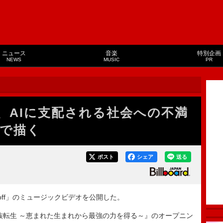
ニュース
音楽
特別企画
NEWS
MUSIC
PR
ON、AIに支配される社会への不満
MVで描く
ポスト
シェア
送る
k off」のミュージックビデオを公開した。
『貴族転生 ～恵まれた生まれから最強の力を得る～』のオープニン