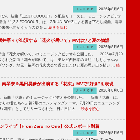
2026年8月6日
Ｊ－ＰＯＰ
PPERが、新曲「1,2,3,FOOOOUR」を配信リリースし、ミュージックビデオ
「1,2,3,FOOOOUR」は、GRe4N BOYZによる書き下ろし楽曲。電車
の未来へ向かう人々の姿を …
続きを読む
園井寧々が出演する「花火が瞬いて」MVはひと夏の物語
2026年8月6日
Ｊ－ＰＯＰ
曲「花火が瞬いて」のミュージックビデオを公開した。 2026年7月29
スされた新曲「花火が瞬いて」は、テレビ西日本の番組『じもちゃんね
プソング。地元・福岡の花火大会で過ごしたひと夏の思い出を描い …
続
ake、南琴奈＆黒田昊夢が出演する「花束」MVで“好き”を表現
2026年8月6日
Ｊ－ＰＯＰ
keが、新曲「花束」のミュージックビデオを公開した。 新曲「花束」は、
かりの君たちへ』第2期のエンディングテーマ。7月29日にニューシング
LB / 花束』としてリリースされた、日に日に大 …
続きを読む
マンライブ【From Zero To One】公式レポート到着
2026年8月6日
Ｊ－ＰＯＰ