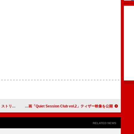
身最高位更新なるか
King & Prince、スタジオライブ企画「Quiet Session Club vol.2」ティザー映像を公開
RELATED NEWS