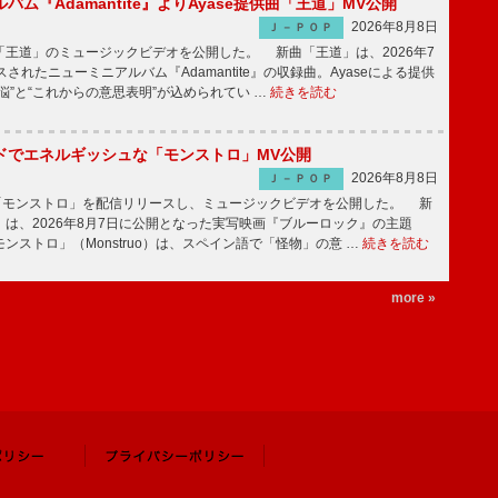
バム『Adamantite』よりAyase提供曲「王道」MV公開
2026年8月8日
Ｊ－ＰＯＰ
王道」のミュージックビデオを公開した。 新曲「王道」は、2026年7
されたニューミニアルバム『Adamantite』の収録曲。Ayaseによる提供
悩”と“これからの意思表明”が込められてい …
続きを読む
ッドでエネルギッシュな「モンストロ」MV公開
2026年8月8日
Ｊ－ＰＯＰ
「モンストロ」を配信リリースし、ミュージックビデオを公開した。 新
は、2026年8月7日に公開となった実写映画『ブルーロック』の主題
ンストロ」（Monstruo）は、スペイン語で「怪物」の意 …
続きを読む
more »