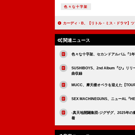
色々な十字架
カーディ・B、【リトル・ミス・ドラマ】ツアー開幕 初日全37曲セットリ
関連ニュース
色々な十字架、セカンドアルバム『1年
SUSHIBOYS、2nd Album『
曲収録
MUCC、摩天楼オペラを迎えた【TOUR 2
SEX MACHINEGUNS、ニューAL『H
-真天地開闢集団-ジグザグ、2025
着