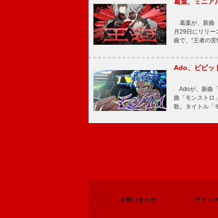
葛葉、ミニアル
葛葉が、新曲「
月29日にリリース
曲で、“王者の苦
Ado、ビビ
Adoが、新曲
曲「モンストロ」
歌。タイトル「モ