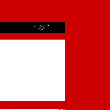
オーヴォ
OVO