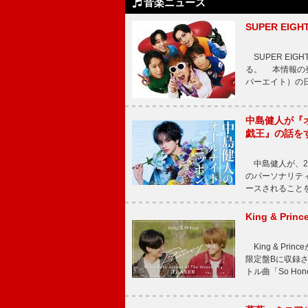
音楽ニュース
SUPER E
SUPER EI
る。 本情報の発
パーエイト）の日”
中島健人が『
戯王』の話を
中島健人が、2
のパーソナリティを
ースされることを
King & P
King & Pri
限定盤Bに収録
トル曲「So Ho