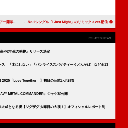
ストが明らかに
ブルーノ・マーズ、全米No.1シングル「I Just Might」のリミックスver.配信
RELATED NEWS
生や2年生の挨拶』リリース決定
ひ』リリース 「木にしない」「パンライススパゲティーうどんそば」など全13
025「Love Together」】初日の公式レポ到着
EAVY METAL COMMANDER』ジャケ写公開
年の集大成となる禊【ジグザグ 大晦日の大禊！】オフィシャルレポート到