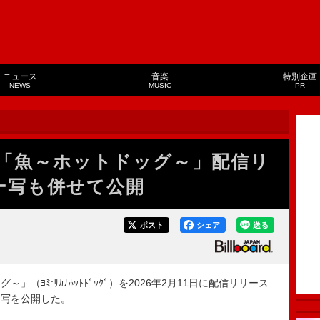
ニュース
音楽
特別企画
NEWS
MUSIC
PR
「魚～ホットドッグ～」配信リ
ー写も併せて公開
ポスト
シェア
送る
ﾖﾐ:ｻｶﾅﾎｯﾄﾄﾞｯｸﾞ）を2026年2月11日に配信リリース
ー写を公開した。