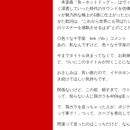
本楽曲「魚～ホットドッグ～」はヴィジ
く浸透していった時代のサウンドを彷
ィが魅力的な極上の1曲に仕上がったと
せた歌詞は、“これから世界にも羽ばた
のリスナーを感動させるはず”とのこと
◎色々な十字架 tink（Vo.）コメント
あの、私なんですけど、色々な十字架
今までタイトル決まってなくて、お刺
ど、ついにこのタイトルが付くことに
おさしみは、良い曲だので、イヤホホ
き続けてほしい気持ちです。
関係ないけど、この前、眠すぎて、ウ
って、知らない人に鶏ガラを400kg送
で、鶏ガラを送っちゃった人が、ポジ
って事で！」つって、スープを煮出し
間違って送ったのはこっちだけど、な