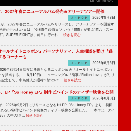
MUSIC NEWS
IGHT、2027年春にニューアルバム発売＆アリーナツアー開催
2026年8月8日
Ｊ－ＰＯＰ
GHTが、2027年春にニューアルバムをリリースし、アリーナツアーを開催す
表が行われた日は、“令和8年8月8日”という「888」が並ぶ“超八（スー
。SUPER EIGHTは、前日に行われ …
続きを読む
オールナイトニッポン』パーソナリティ、人生相談を受け『遊
するコーナーも
2026年8月8日
Ｊ－ＰＯＰ
026年8月14日深夜に放送となるニッポン放送『オールナイトニッポン』
担当する。 8月19日にニューシングル『鬼事 / Fiction Love』がリリ
記念して、中島健人が通称“1部”のパ …
続きを読む
rince、EP『So Honey EP』制作ビハインドのティザー映像を公開
2026年8月8日
Ｊ－ＰＯＰ
nceが、2026年9月2日にリリースとなる1st EP『So Honey EP』より、初回
されるEP制作ビハインド映像のティザー映像を公開した。 本作は、タイ
ney」の中の印 …
続きを読む