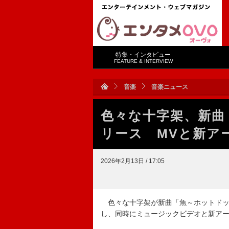
特集・インタビュー
FEATURE & INTERVIEW
音楽
音楽ニュース
色々な十字架、新曲
リース MVと新ア
2026年2月13日 / 17:05
色々な十字架が新曲「魚～ホットドッグ～」（
し、同時にミュージックビデオと新ア