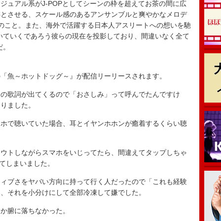
ュアル系がJ-POPとしてシーンの枠を超えてお茶の間に広
彿とさせる、スケール感のあるアンサンブルと爽やかなメロデ
のこと。また、海外で活躍する日本人アスリートへの想いを馳
いていくであろう彼らの現在を投影しており、間違いなく全て
だ。
の「魚～ホットドッグ～』が配信リーリースされます。
身の歌詞が出てくるので「おさしみ」って呼んでたんですけ
なりました。
ンホで聴いていた場合、耳とイヤンホホンが癒着するくらい聴
トウトしながらスマホをいじってたら、間違えてタップしちゃ
ってしまいました。
ティブさをヤバい方向に持って行く人だったので「これも経験
て、それを小分けにして全部冷凍して嫌でした。
んか腑に落ちなかった。