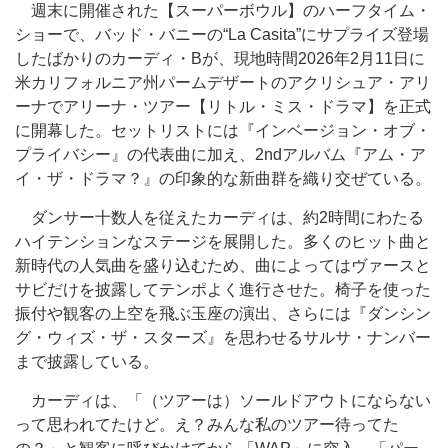
週末に開催された【スーパーボウル】のハーフタイム・
ショーで、バッド・バニーの“La Casita”にサプライズ登場
したばかりのカーディ・Bが、現地時間2026年2月11日に
米カリフォルニア州パームデザートのアクリシュア・アリ
ーナでアリーナ・ツアー【リトル・ミス・ドラマ】を正式
に開幕した。セットリストには『インベージョン・オブ・
プライバシー』の代表曲に加え、2ndアルバム『アム・ア
イ・ザ・ドラマ？』の印象的な新曲群を織り交ぜている。
ダンサー十数人を従えたカーディは、約2時間にわたる
ハイテンションなステージを展開した。多くのヒット曲と
新時代の人気曲を盛り込むため、曲によってはヴァースと
サビだけを披露してテンポよく進行させた。椅子を使った
振付や観客の上空を飛ぶ玉座の演出、さらには『ダンシン
グ・ウィズ・ザ・スターズ』を思わせるサルサ・ナンバー
まで披露している。
カーディは、「（ツアーは）ソールドアウトにならない
って思われてたけど。え？みんな私のツアー待ってた