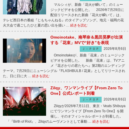
マルシィが、新曲「花火が瞬いて」のミュー
ジックビデオを公開した。 2026年7月29日に
配信リリースされた新曲「花火が瞬いて」は、
テレビ西日本の番組『じもちゃんねる』のタイアップソング。地元・福岡の花
火大会で過ごしたひと夏の思い出を描い …
続きを読む
Omoinotake、南琴奈＆黒田昊夢が出演
する「花束」MVで“好き”を表現
2026年8月6日
Ｊ－ＰＯＰ
Omoinotakeが、新曲「花束」のミュージック
ビデオを公開した。 新曲「花束」は、TVアニ
メ『花ざかりの君たちへ』第2期のエンディング
テーマ。7月29日にニューシングル『FLASHBULB / 花束』としてリリースされ
た、日に日に大 …
続きを読む
Zilqy、ワンマンライブ【From Zero To
One】公式レポート到着
2026年8月6日
Ｊ－ＰＯＰ
Zilqyが2026年7月11日、東京・Veats Shibuya
にてワンマンライブ【From Zero To One】を開
催し、そのオフィシャルレポートが到着した。
「『Birth of Riot』、Zilqyのムーヴメントとして暴動 …
続きを読む