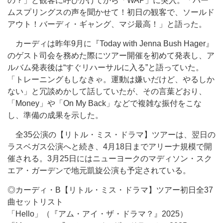
の？」と観客に呼びかけてから「WAP」に突入。「パー
ムスプリングスの声を聞かせて！初日の観客で、ソールド
アウト！バーディ・ギャング、マジ最高！」と語った。
カーディは昨年9月に『Today with Jenna Bush Hager』
のゲスト司会を務めた際にツアー開催を初めて発表し、ア
ルバム発表後は“すぐリハーサルに入る”と語っていた。
「トレーニングもしなきゃ。運動は嫌いだけど、やるしか
ない」と冗談めかして話していたが、その言葉どおり、
「Money」や「On My Back」などで複雑な振付をこな
し、準備の成果を示した。
全35公演の【リトル・ミス・ドラマ】ツアーは、翌日の
ラスベガス公演へと続き、4月18日までアリーナ規模で開
催される。3月25日にはニューヨークのマディソン・スク
エア・ガーデンで地元凱旋公演も予定されている。
◎カーディ・B【リトル・ミス・ドラマ】ツアー初日全37
曲セットリスト
「Hello」（『アム・アイ・ザ・ドラマ？』2025）