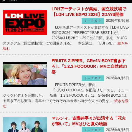
LDHアーティストが集結、国立競技場で
【LDH LIVE-EXPO 2026】2DAYS開催
2026年8月6日
Ｊ－ＰＯＰ
LDH所属アーティストが集結する【LDH LIVE-
EXPO 2026 -PERFECT YEAR BEST-】が、
2026年11月28日・29日の2日間、東京・MUFG
スタジアム（国立競技場）にて開催される。 本公演は、「LDH PE …
続きを
読む
FRUITS ZIPPER、GRe4N BOYZ書き下
ろし「1,2,3,FOOOOUR」MVに自然体の
姿
2026年8月6日
Ｊ－ＰＯＰ
FRUITS ZIPPERが、新曲
「1,2,3,FOOOOUR」を配信リリースし、ミュー
ジックビデオを公開した。 新曲「1,2,3,FOOOOUR」は、GRe4N BOYZによ
る書き下ろし楽曲。電車の中でそれぞれの未来へ向かう人々の姿を …
続きを読
む
マルシィ、古園井寧々が出演する「花火
が瞬いて」MVはひと夏の物語
2026年8月6日
Ｊ－ＰＯＰ