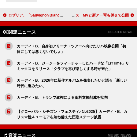
ロザリア、「Sauvignon Blanc」MVで砂漠が舞台のラブストーリー展開
色々な十字架、新曲「魚～ホットドッグ～」配信リリース MVと新アー写も併せて公開
関連ニュース
RELATED NEWS
カーディ・B、自身初アリーナ・ツアーへ向けたリハ映像公開「初
日にしては悪くないでしょ」
カーディ・B、ジージーをフィーチャーしたハードな「ErrTime」リ
ミックスをリリース「クラブを再び楽しくする時が来た」
カーディ・B、2026年に新作アルバムを発表したいと語る「新しい
時代に進みたい」
カーディ・B、トランプ政権による食料支援削減を批判
【グローバル・シチズン・フェスティバル2025】カーディ・B、カ
リスマ性＆ユーモアを兼ね備えた圧巻ステージ披露
音楽ニュース
MUSIC NEWS