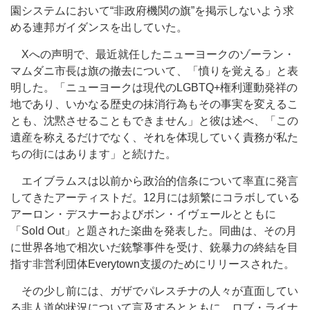
園システムにおいて“非政府機関の旗”を掲示しないよう求
める連邦ガイダンスを出していた。
Xへの声明で、最近就任したニューヨークのゾーラン・
マムダニ市長は旗の撤去について、「憤りを覚える」と表
明した。「ニューヨークは現代のLGBTQ+権利運動発祥の
地であり、いかなる歴史の抹消行為もその事実を変えるこ
とも、沈黙させることもできません」と彼は述べ、「この
遺産を称えるだけでなく、それを体現していく責務が私た
ちの街にはあります」と続けた。
エイブラムスは以前から政治的信条について率直に発言
してきたアーティストだ。12月には頻繁にコラボしている
アーロン・デスナーおよびボン・イヴェールとともに
「Sold Out」と題された楽曲を発表した。同曲は、その月
に世界各地で相次いだ銃撃事件を受け、銃暴力の終結を目
指す非営利団体Everytown支援のためにリリースされた。
その少し前には、ガザでパレスチナの人々が直面してい
る非人道的状況について言及するとともに、ロブ・ライナ