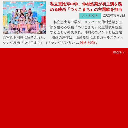
私立恵比寿中学、仲村悠菜が初主演を務
める映画『つりこまち』の主題歌を担当
2026年8月8日
Ｊ－ＰＯＰ
私立恵比寿中学が、メンバーの仲村悠菜が主
演を務める映画『つりこまち』の主題歌を担当
することが発表され、仲村のコメントと新規場
面写真も同時に解禁された。 映画の原作は、山崎夏軌によるガールズフィッ
シング漫画『つりこまち』（「ヤングガンガン …
続きを読む
more »