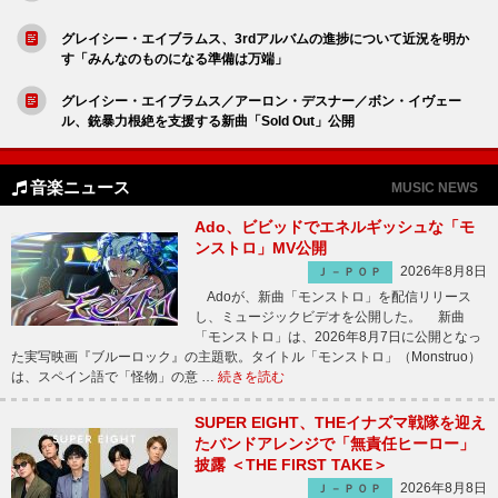
グレイシー・エイブラムス、3rdアルバムの進捗について近況を明か
す「みんなのものになる準備は万端」
グレイシー・エイブラムス／アーロン・デスナー／ボン・イヴェー
ル、銃暴力根絶を支援する新曲「Sold Out」公開
音楽ニュース
MUSIC NEWS
Ado、ビビッドでエネルギッシュな「モ
ンストロ」MV公開
2026年8月8日
Ｊ－ＰＯＰ
Adoが、新曲「モンストロ」を配信リリース
し、ミュージックビデオを公開した。 新曲
「モンストロ」は、2026年8月7日に公開となっ
た実写映画『ブルーロック』の主題歌。タイトル「モンストロ」（Monstruo）
は、スペイン語で「怪物」の意 …
続きを読む
SUPER EIGHT、THEイナズマ戦隊を迎え
たバンドアレンジで「無責任ヒーロー」
披露 ＜THE FIRST TAKE＞
2026年8月8日
Ｊ－ＰＯＰ