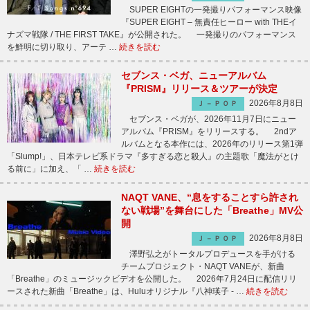
SUPER EIGHTの一発撮りパフォーマンス映像
『SUPER EIGHT – 無責任ヒーロー with THEイ
ナズマ戦隊 / THE FIRST TAKE』が公開された。 一発撮りのパフォーマンス
を鮮明に切り取り、アーテ …
続きを読む
セブンス・ベガ、ニューアルバム
『PRISM』リリース＆ツアーが決定
2026年8月8日
Ｊ－ＰＯＰ
セブンス・ベガが、2026年11月7日にニュー
アルバム『PRISM』をリリースする。 2ndア
ルバムとなる本作には、2026年のリリース第1弾
「Slump!」、日本テレビ系ドラマ『多すぎる恋と殺人』の主題歌「魔法がとけ
る前に」に加え、「 …
続きを読む
NAQT VANE、“息をすることすら許され
ない戦場”を舞台にした「Breathe」MV公
開
2026年8月8日
Ｊ－ＰＯＰ
澤野弘之がトータルプロデュースを手がける
チームプロジェクト・NAQT VANEが、新曲
「Breathe」のミュージックビデオを公開した。 2026年7月24日に配信リリ
ースされた新曲「Breathe」は、Huluオリジナル『八神瑛子 - …
続きを読む