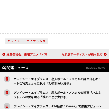
グレイシー・エイブラムス
緑黄色社会、劇場アニメ『パリに咲くエトワール』主題歌／挿入歌のCD発売決定＆コラボMVも公開
ワッサーマン創設者のエプスティーン関係疑惑、チャペル・ローンら所属アーティストが続々反応
関連ニュース
RELATED NEWS
グレイシー・エイブラムス、恋人ポール・メスカルの誕生日をキュ
ートな写真とともに祝う「2月2日が大好き」
グレイシー・エイブラムス、恋人ポール・メスカル＆映画『ハムネ
ット』への愛を綴る「彼のことが大好き」
グレイシー・エイブラムス、A24新作『Please』で俳優デビューへ