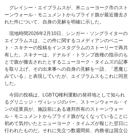
グレイシー・エイブラムスが、米ニューヨーク市のスト
ーンウォール・モニュメントからプライド旗が最近撤去さ
れた件について、自身の見解を明確に示した。
現地時間2026年2月10日、シンガー・ソングライターの
エイブラムスは、この件に関するコメディアンのベニー
ト・スキナーの投稿をインスタグラムのストーリーで再共
有した。スキナーは、ドナルド・トランプ政権の指示のも
とで旗が撤去されたとするニューヨーク・タイムズの記事
を取り上げ、その出来事への自身の見解を一語、「悪魔じ
みている」と表現していたが、エイブラムスもこれに同意
した。
今回の投稿は、LGBTQ権利運動の発祥地として知られ
るグリニッジ・ヴィレッジのバー、ストーンウォール・イ
ンの従業員が、施設前にある連邦所有のストーンウォー
ル・モニュメントからプライド旗がなくなっていることに
初めて気付いたとニューヨーク・タイムズが報じた翌日に
行われたものだ。それに先立つ数週間前、内務省は国立公