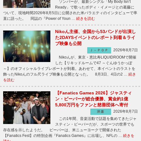
ソンバーが、最新シングル「My Body Isn’t
Ready」で歌ったボディ・イメージとの葛藤に
ついて、現地時間2026年8月5日に公開された米バラエティのインタビューで率
直に語った。 同誌の『Power of Youn …
続きを読む
Nikoん主催、全国から53バンドが出演し
た2DAYSイベントのレポート到着＆ライ
ブ映像も公開
2026年8月7日
Ｊ－ＰＯＰ
Nikoんが、東京・恵比寿LIQUIDROOMで開催
した【リキッドルームで47 ～ぐんゆうかっぽ
～】のオフィシャルライブレポートが到着。あわせて、本イベントのラストを
飾ったNikoんのフル尺ライブ映像も公開となった。 8月3日、4日の2 …
続き
を読む
【Fanatics Games 2026】ジャスティ
ン・ビーバーが総合優勝、賞金約1億
5,800万円をファンと慈善団体へ寄付
2026年8月7日
洋楽
この1年間、音楽活動で話題を集めてきたジャ
スティン・ビーバーだが、スポーツの世界でも
存在感を示したようだ。 ビーバーは、米ニューヨークで開催された
【Fanatics Fest】の特別企画『Fanatics Games』に出場し、NFLの …
続きを