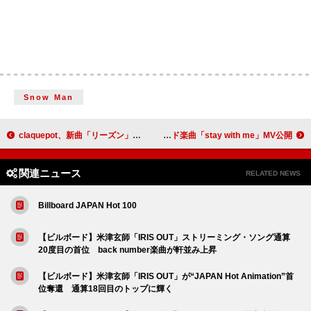
Snow Man
claquepot、新曲「リーズン」配信開始
ヤングスキニー、AL『理屈で話す君と、感情論の僕』リリース＆リード楽曲「stay with me」MV公開
関連ニュース
RELATED NEWS
Billboard JAPAN Hot 100
【ビルボード】米津玄師「IRIS OUT」ストリーミング・ソング通算
20度目の首位 back number楽曲が軒並み上昇
【ビルボード】米津玄師「IRIS OUT」が“JAPAN Hot Animation”首
位奪還 通算18回目のトップに輝く