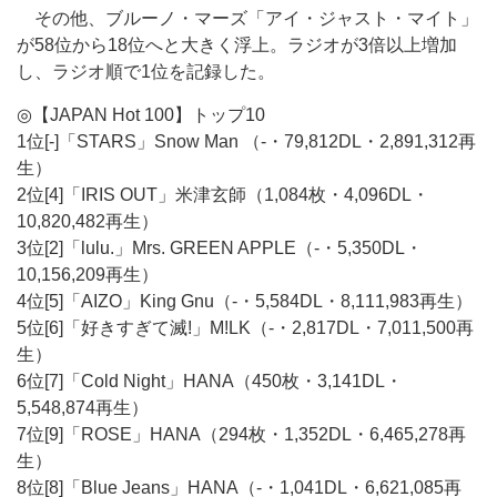
その他、ブルーノ・マーズ「アイ・ジャスト・マイト」
が58位から18位へと大きく浮上。ラジオが3倍以上増加
し、ラジオ順で1位を記録した。
◎【JAPAN Hot 100】トップ10
1位[-]「STARS」Snow Man （-・79,812DL・2,891,312再
生）
2位[4]「IRIS OUT」米津玄師（1,084枚・4,096DL・
10,820,482再生）
3位[2]「lulu.」Mrs. GREEN APPLE（-・5,350DL・
10,156,209再生）
4位[5]「AIZO」King Gnu（-・5,584DL・8,111,983再生）
5位[6]「好きすぎて滅!」M!LK（-・2,817DL・7,011,500再
生）
6位[7]「Cold Night」HANA（450枚・3,141DL・
5,548,874再生）
7位[9]「ROSE」HANA（294枚・1,352DL・6,465,278再
生）
8位[8]「Blue Jeans」HANA（-・1,041DL・6,621,085再