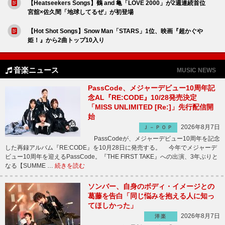
【Heatseekers Songs】鶴 and 亀「LOVE 2000」が2週連続首位
宮舘×佐久間「地球してるぜ」が初登場
【Hot Shot Songs】Snow Man「STARS」1位、映画『超かぐや
姫！』から2曲トップ10入り
音楽ニュース
MUSIC NEWS
PassCode、メジャーデビュー10周年記
念AL『RE:CODE』10/28発売決定
「MISS UNLIMITED [Re:]」先行配信開
始
2026年8月7日
Ｊ－ＰＯＰ
PassCodeが、メジャーデビュー10周年を記念
した再録アルバム『RE:CODE』を10月28日に発売する。 今年でメジャーデ
ビュー10周年を迎えるPassCode。『THE FIRST TAKE』への出演、3年ぶりと
なる【SUMME …
続きを読む
ソンバー、自身のボディ・イメージとの
葛藤を告白「同じ悩みを抱える人に知っ
てほしかった」
2026年8月7日
洋楽