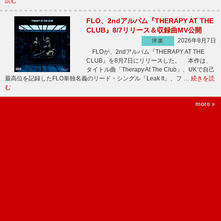
読む
FLO、2ndアルバム『THERAPY AT THE
CLUB』8/7リリース＆収録曲MV公開
2026年8月7日
洋楽
FLOが、2ndアルバム『THERAPY AT THE
CLUB』を8月7日にリリースした。 本作は、
タイトル曲「Therapy At The Club」、UKで自己
最高位を記録したFLO単独名義のリード・シングル「Leak It」、フ …
続きを読
む
more »