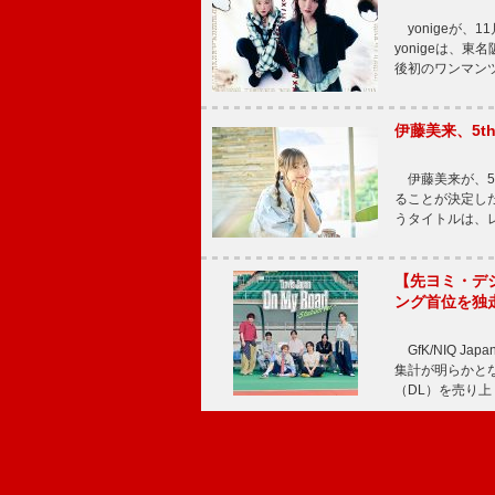
yonigeが、11
yonigeは、東名
後初のワンマン
伊藤美来、5t
伊藤美来が、5t
ることが決定した
うタイトルは、レ
【先ヨミ・デジタル
ング首位を独
GfK/NIQ J
集計が明らかとなり、T
（DL）を売り上