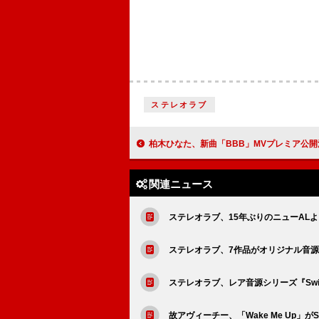
ステレオラブ
柏木ひなた、新曲「BBB」MVプレミア公開決定 2nd Album『幸音』収録楽曲解禁＆リリース
関連ニュース
ステレオラブ、15年ぶりのニューALより1st
ステレオラブ、7作品がオリジナル音源
ステレオラブ、レア音源シリーズ『Swi
故アヴィーチー、「Wake Me Up」がSp