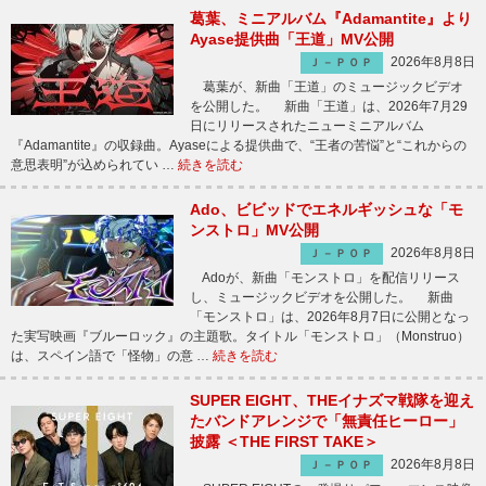
葛葉、ミニアルバム『Adamantite』より
Ayase提供曲「王道」MV公開
2026年8月8日
Ｊ－ＰＯＰ
葛葉が、新曲「王道」のミュージックビデオ
を公開した。 新曲「王道」は、2026年7月29
日にリリースされたニューミニアルバム
『Adamantite』の収録曲。Ayaseによる提供曲で、“王者の苦悩”と“これからの
意思表明”が込められてい …
続きを読む
Ado、ビビッドでエネルギッシュな「モ
ンストロ」MV公開
2026年8月8日
Ｊ－ＰＯＰ
Adoが、新曲「モンストロ」を配信リリース
し、ミュージックビデオを公開した。 新曲
「モンストロ」は、2026年8月7日に公開となっ
た実写映画『ブルーロック』の主題歌。タイトル「モンストロ」（Monstruo）
は、スペイン語で「怪物」の意 …
続きを読む
SUPER EIGHT、THEイナズマ戦隊を迎え
たバンドアレンジで「無責任ヒーロー」
披露 ＜THE FIRST TAKE＞
2026年8月8日
Ｊ－ＰＯＰ