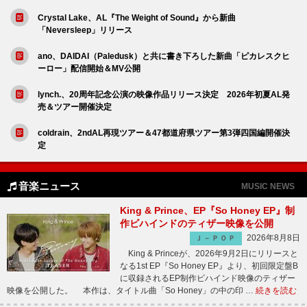
Crystal Lake、AL『The Weight of Sound』から新曲
「Neversleep」リリース
ano、DAIDAI（Paledusk）と共に書き下ろした新曲「ピカレスクヒ
ーロー」配信開始＆MV公開
lynch.、20周年記念公演の映像作品リリース決定 2026年初夏AL発
売＆ツアー開催決定
coldrain、2ndAL再現ツアー＆47都道府県ツアー第3弾四国編開催決
定
音楽ニュース
MUSIC NEWS
King & Prince、EP『So Honey EP』制
作ビハインドのティザー映像を公開
2026年8月8日
Ｊ－ＰＯＰ
King & Princeが、2026年9月2日にリリースと
なる1st EP『So Honey EP』より、初回限定盤B
に収録されるEP制作ビハインド映像のティザー
映像を公開した。 本作は、タイトル曲「So Honey」の中の印 …
続きを読む