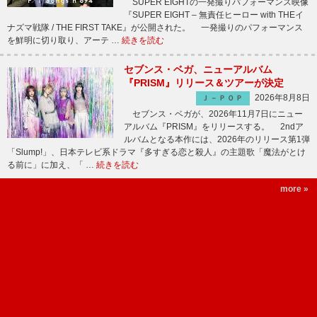
SUPER EIGHTの一発撮りパフォーマンス映像
『SUPER EIGHT – 無責任ヒーロー with THEイ
ナズマ戦隊 / THE FIRST TAKE』が公開された。 一発撮りのパフォーマンス
を鮮明に切り取り、アーテ …
続きを読む
セブンス・ベガ、ニューアルバム
『PRISM』リリース＆ツアーが決定
2026年8月8日
Ｊ－ＰＯＰ
セブンス・ベガが、2026年11月7日にニュー
アルバム『PRISM』をリリースする。 2ndア
ルバムとなる本作には、2026年のリリース第1弾
「Slump!」、日本テレビ系ドラマ『多すぎる恋と殺人』の主題歌「魔法がとけ
る前に」に加え、「 …
続きを読む
more »