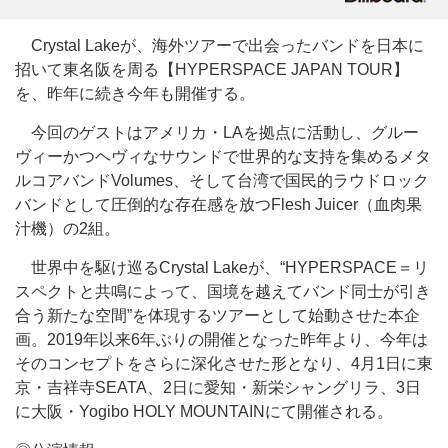
Crystal Lakeが、海外ツアーで出会ったバンドを日本に
招いて東名阪を周る【HYPERSPACE JAPAN TOUR】
を、昨年に続き今年も開催する。
今回のゲストはアメリカ・LAを拠点に活動し、グルー
ヴィーかつヘヴィなサウンドで世界的な支持を集めるメタ
ルコアバンドVolumes、そして台湾で国民的ラウドロック
バンドとして圧倒的な存在感を放つFlesh Juicer（血肉果
汁機）の2組。
世界中を駆け巡るCrystal Lakeが、“HYPERSPACE＝リ
スペクトと共鳴によって、国境を越えてバンド同士が引き
合う新たな空間”を体現するツアーとして始動させた本企
画。2019年以来6年ぶりの開催となった昨年より、今年は
そのコンセプトをさらに深化させた形となり、4月1日に東
京・吉祥寺SEATA、2日に愛知・新栄シャングリラ、3日
に大阪・Yogibo HOLY MOUNTAINにて開催される。