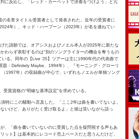
批判に反応し、「レッド・カーペットで決着をつけよう」と冗
同賞の名誉タイトル受賞者として発表された。近年の受賞者に
（2024年）、キッド・ハープーン（2023年）が名を連ねてい
た請願では、オアシスおよびノエル本人が2025年に新たな
かわらず表彰するのは“別のソングライターの機会を奪うもの
る。同年の【Live ’25】ツアーは主に1990年代の代表曲で
efinitely Maybe、1994年）、『モーニング・グローリ
』（1997年）の収録曲が中心で、いずれもノエルが単独ソング
。
、受賞資格の“明確な基準設定”を求めている。
ジオ出演時にこの騒動へ言及した。「ここ2年は曲を書いてないよ。
らないけど、ありがたく受け取るよ」と彼は笑いながら語っ
が、「曲を書いていないのに受賞した点を疑問視する声もあ
ブリット】は基本的にレコード売上ベースだと思うんだけど、