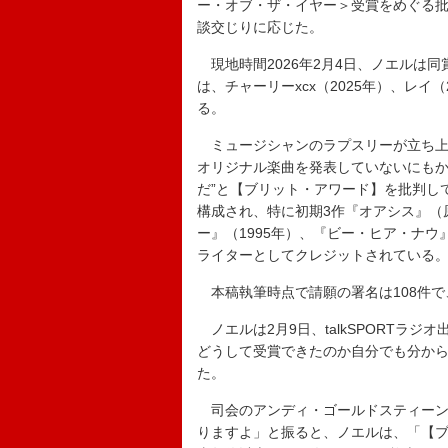
ー・オブ・ザ・イヤー＞受賞をめぐる
談交じりに応じた。
現地時間2026年2月4日、ノエルは
は、チャーリーxcx（2025年）、レイ
る。
ミュージシャンのラプスリーが立ち上げ
オリジナル楽曲を発表していないにもか
だ”と【ブリット・アワード】を批判してい
構成され、特に初期3作『オアシス』（原題：D
ー』（1995年）、『ビー・ヒア・ナウ
ライターとしてクレジットされている
本稿執筆時点で請願の署名は108件で
ノエルは2月9日、talkSPORTラ
どうして受賞できたのか自分でも分か
た。
司会のアンディ・ゴールドスティーン
りますよ」と振ると、ノエルは、「【