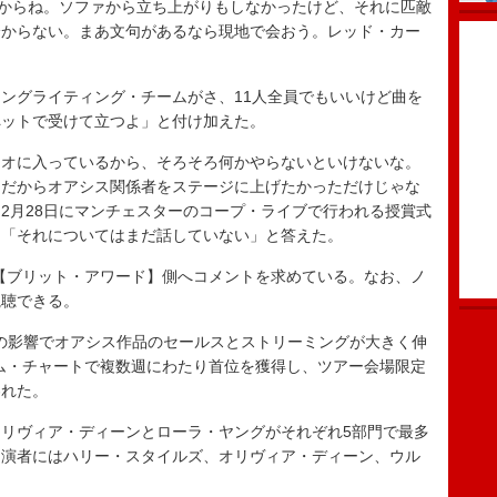
たからね。ソファから立ち上がりもしなかったけど、それに匹敵
分からない。まあ文句があるなら現地で会おう。レッド・カー
ングライティング・チームがさ、11人全員でもいいけど曲を
ペットで受けて立つよ」と付け加えた。
オに入っているから、そろそろ何かやらないといけないな。
ーだからオアシス関係者をステージに上げたかっただけじゃな
2月28日にマンチェスターのコープ・ライブで行われる授賞式
、「それについてはまだ話していない」と答えた。
【ブリット・アワード】側へコメントを求めている。なお、ノ
視聴できる。
ーの影響でオアシス作品のセールスとストリーミングが大きく伸
ム・チャートで複数週にわたり首位を獲得し、ツアー会場限定
われた。
リヴィア・ディーンとローラ・ヤングがそれぞれ5部門で最多
出演者にはハリー・スタイルズ、オリヴィア・ディーン、ウル