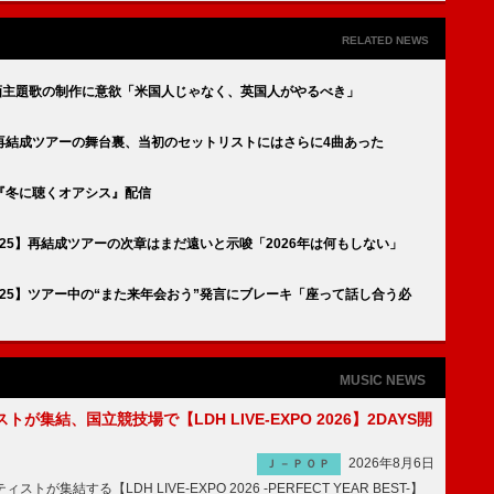
RELATED NEWS
画主題歌の制作に意欲「米国人じゃなく、英国人がやるべき」
再結成ツアーの舞台裏、当初のセットリストにはさらに4曲あった
『冬に聴くオアシス』配信
 '25】再結成ツアーの次章はまだ遠いと示唆「2026年は何もしない」
 '25】ツアー中の“また来年会おう”発言にブレーキ「座って話し合う必
MUSIC NEWS
トが集結、国立競技場で【LDH LIVE-EXPO 2026】2DAYS開
2026年8月6日
Ｊ－ＰＯＰ
トが集結する【LDH LIVE-EXPO 2026 -PERFECT YEAR BEST-】