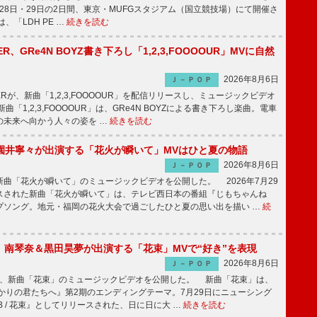
1月28日・29日の2日間、東京・MUFGスタジアム（国立競技場）にて開催さ
、「LDH PE …
続きを読む
PPER、GRe4N BOYZ書き下ろし「1,2,3,FOOOOUR」MVに自然
2026年8月6日
Ｊ－ＰＯＰ
PPERが、新曲「1,2,3,FOOOOUR」を配信リリースし、ミュージックビデオ
「1,2,3,FOOOOUR」は、GRe4N BOYZによる書き下ろし楽曲。電車
の未来へ向かう人々の姿を …
続きを読む
園井寧々が出演する「花火が瞬いて」MVはひと夏の物語
2026年8月6日
Ｊ－ＰＯＰ
曲「花火が瞬いて」のミュージックビデオを公開した。 2026年7月29
スされた新曲「花火が瞬いて」は、テレビ西日本の番組『じもちゃんね
プソング。地元・福岡の花火大会で過ごしたひと夏の思い出を描い …
続
ake、南琴奈＆黒田昊夢が出演する「花束」MVで“好き”を表現
2026年8月6日
Ｊ－ＰＯＰ
keが、新曲「花束」のミュージックビデオを公開した。 新曲「花束」は、
かりの君たちへ』第2期のエンディングテーマ。7月29日にニューシング
LB / 花束』としてリリースされた、日に日に大 …
続きを読む