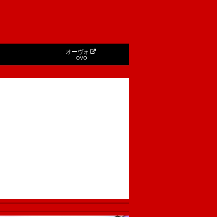
オーヴォ
OVO