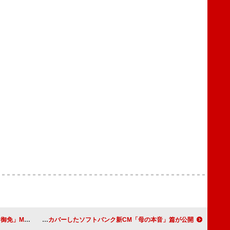
サバイバル”物語
さとうもか、GRe4N BOYZ「愛唄」をカバーしたソフトバンク新CM「母の本音」篇が公開