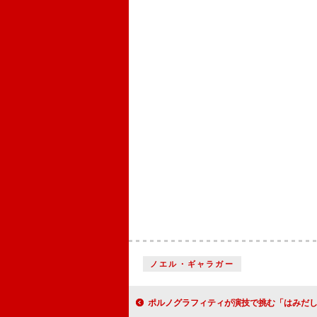
ノエル・ギャラガー
ポルノグラフィティが演技で挑む「はみだし御免」MV、描くのは“架空の地下剣道