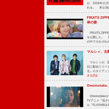
が、2026年1
れる。 本公演は
FRUITS ZI
体の姿
FRUITS ZI
を公開した。 新曲
の中でそれぞれ
マルシィ、古
マルシィが、新
日に配信リリー
る』のタイアッ
きを読む
Omoinot
Omoinota
TVアニメ『花ざ
ル『FLASHBU