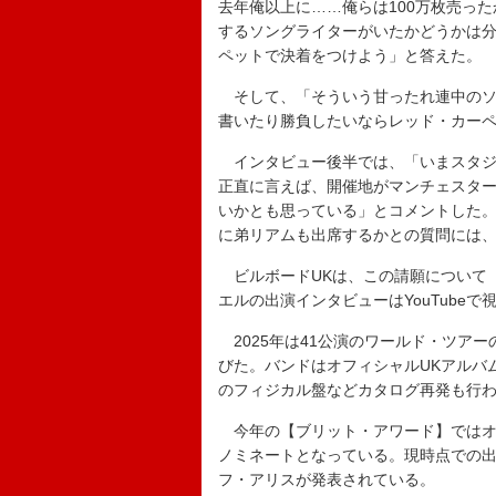
去年俺以上に……俺らは100万枚売っ
するソングライターがいたかどうかは
ペットで決着をつけよう」と答えた。
そして、「そういう甘ったれ連中のソ
書いたり勝負したいならレッド・カー
インタビュー後半では、「いまスタジ
正直に言えば、開催地がマンチェスタ
いかとも思っている」とコメントした。
に弟リアムも出席するかとの質問には
ビルボードUKは、この請願について
エルの出演インタビューはYouTubeで
2025年は41公演のワールド・ツア
びた。バンドはオフィシャルUKアルバ
のフィジカル盤などカタログ再発も行
今年の【ブリット・アワード】ではオ
ノミネートとなっている。現時点での
フ・アリスが発表されている。