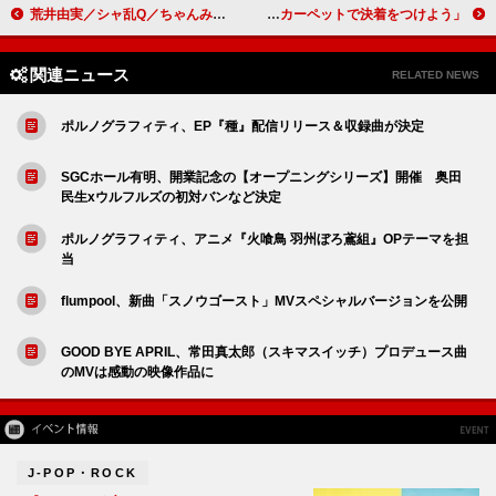
荒井由実／シャ乱Q／ちゃんみな／ヨルシカら、新たに33曲がマイルストーン突破：ストリーミングまとめ
ノエル・ギャラガー、【ブリット・アワード】受賞批判に反応「レッド・カーペットで決着をつけよう」
関連ニュース
RELATED NEWS
ポルノグラフィティ、EP『種』配信リリース＆収録曲が決定
SGCホール有明、開業記念の【オープニングシリーズ】開催 奥田
民生xウルフルズの初対バンなど決定
ポルノグラフィティ、アニメ『火喰鳥 羽州ぼろ鳶組』OPテーマを担
当
flumpool、新曲「スノウゴースト」MVスペシャルバージョンを公開
GOOD BYE APRIL、常田真太郎（スキマスイッチ）プロデュース曲
のMVは感動の映像作品に
J-POP・ROCK