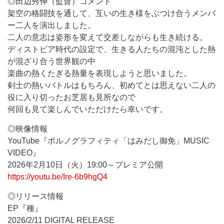
◎田辺秀伸（監督）コメント
架空の格闘技を通して、互いの生き様をぶつけ合うメンバ
ー二人を演出しました。
二人の意志は姿形を変えて交差しながらも生き続ける。
ディストピア時代の設定で、生きる人たちの混沌とした熱
が混ざり合う世界観の中
楽曲の熱くたぎる熱量を表現しようと思いました。
剣士の熱いバトルはもちろん、初めてとは思えない二人の
役に入り切ったお芝居も見所なので
何回も見て楽しんでいただけたら幸いです。
◎映像情報
YouTube『ポルノグラフィティ「はみだし御免」MUSIC
VIDEO』
2026年2月10日（火）19:00～プレミア公開
https://youtu.be/Ire-6b9hgQ4
◎リリース情報
EP『種』
2026/2/11 DIGITAL RELEASE