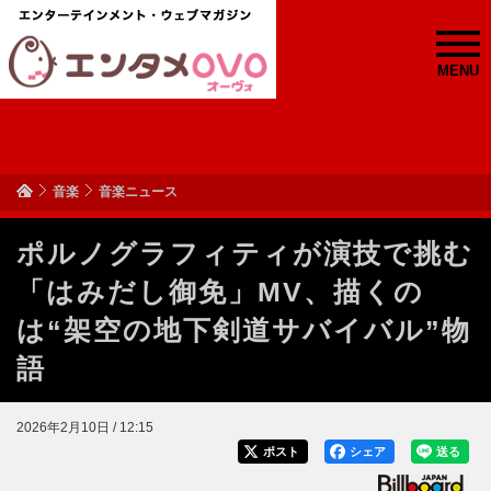
MENU
音楽
音楽ニュース
ポルノグラフィティが演技で挑む
「はみだし御免」MV、描くの
は“架空の地下剣道サバイバル”物
語
2026年2月10日 / 12:15
ポスト
シェア
送る