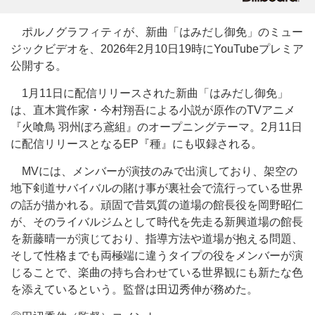
ポルノグラフィティが、新曲「はみだし御免」のミュー
ジックビデオを、2026年2月10日19時にYouTubeプレミア
公開する。
1月11日に配信リリースされた新曲「はみだし御免」
は、直木賞作家・今村翔吾による小説が原作のTVアニメ
『火喰鳥 羽州ぼろ鳶組』のオープニングテーマ。2月11日
に配信リリースとなるEP『種』にも収録される。
MVには、メンバーが演技のみで出演しており、架空の
地下剣道サバイバルの賭け事が裏社会で流行っている世界
の話が描かれる。頑固で昔気質の道場の館長役を岡野昭仁
が、そのライバルジムとして時代を先走る新興道場の館長
を新藤晴一が演じており、指導方法や道場が抱える問題、
そして性格までも両極端に違うタイプの役をメンバーが演
じることで、楽曲の持ち合わせている世界観にも新たな色
を添えているという。監督は田辺秀伸が務めた。