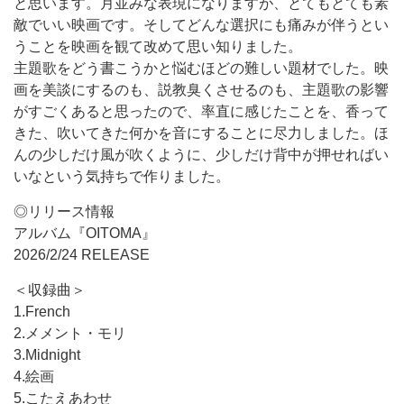
と思います。月並みな表現になりますが、とてもとても素
敵でいい映画です。そしてどんな選択にも痛みが伴うとい
うことを映画を観て改めて思い知りました。
主題歌をどう書こうかと悩むほどの難しい題材でした。映
画を美談にするのも、説教臭くさせるのも、主題歌の影響
がすごくあると思ったので、率直に感じたことを、香って
きた、吹いてきた何かを音にすることに尽力しました。ほ
んの少しだけ風が吹くように、少しだけ背中が押せればい
いなという気持ちで作りました。
◎リリース情報
アルバム『OITOMA』
2026/2/24 RELEASE
＜収録曲＞
1.French
2.メメント・モリ
3.Midnight
4.絵画
5.こたえあわせ