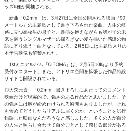
ッズ6種が同梱される。
新曲「0.2mm」は、3月27日に全国公開される映画『90
メートル』の主題歌として書き下ろされた楽曲。人生の岐
路に立つ高校生の息子と、難病を抱えながらも我が子の未
来を願うシングルマザーの揺るぎない愛を描いた感涙の物
語に寄り添う一曲となっている。2月5日には主題歌入りの
本予告映像も解禁された。
1stミニアルバム『OITOMA』は、2月5日10時より予約
受付がスタート。また、アトリエ空間を拡張した作品特設
サイトも開設されている。
◎大森元貴 「0.2mm」書き下ろしにあたってのコメント
映画だけど現実的で、強さのある作品だと思いました。そ
の強さには胸が締め付けられる瞬間もありましたが、それ
も含めてどうしたらリアルに届くのか、ということを試行
錯誤した映画なんだろうなと感じました。多くの人が自分
の人生と照らし合わせて自分ごととして感じる部分がある