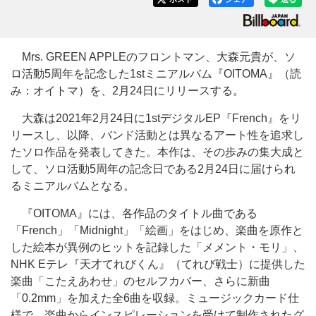
Mrs. GREEN APPLEのフロントマン、大森元貴が、ソ
ロ活動5周年を記念した1stミニアルバム『OITOMA』（読
み：オイトマ）を、2月24日にリリースする。
大森は2021年2月24日に1stデジタルEP『French』をリ
リースし、以降、バンド活動とは異なるアート性を追求し
たソロ作品を発表してきた。本作は、その歩みの集大成と
して、ソロ活動5周年の記念日である2月24日に届けられ
るミニアルバムとなる。
『OITOMA』には、各作品のタイトル曲である
「French」「Midnight」「絵画」をはじめ、楽曲を原作と
した絵本が異例のヒットを記録した「メメント・モリ」、
NHK Eテレ『天才てれびくん』（てれび戦士）に提供した
楽曲「こたえあわせ」のセルフカバー、さらに新曲
「0.2mm」を加えた全6曲を収録。ミュージックカード仕
様で、楽曲からインスピレーションを受けて制作されたグ