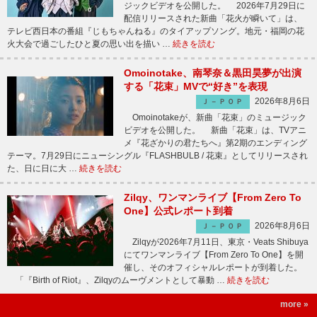
ジックビデオを公開した。 2026年7月29日に
配信リリースされた新曲「花火が瞬いて」は、
テレビ西日本の番組『じもちゃんねる』のタイアップソング。地元・福岡の花
火大会で過ごしたひと夏の思い出を描い …
続きを読む
Omoinotake、南琴奈＆黒田昊夢が出演
する「花束」MVで“好き”を表現
2026年8月6日
Ｊ－ＰＯＰ
Omoinotakeが、新曲「花束」のミュージック
ビデオを公開した。 新曲「花束」は、TVアニ
メ『花ざかりの君たちへ』第2期のエンディング
テーマ。7月29日にニューシングル『FLASHBULB / 花束』としてリリースされ
た、日に日に大 …
続きを読む
Zilqy、ワンマンライブ【From Zero To
One】公式レポート到着
2026年8月6日
Ｊ－ＰＯＰ
Zilqyが2026年7月11日、東京・Veats Shibuya
にてワンマンライブ【From Zero To One】を開
催し、そのオフィシャルレポートが到着した。
「『Birth of Riot』、Zilqyのムーヴメントとして暴動 …
続きを読む
more »