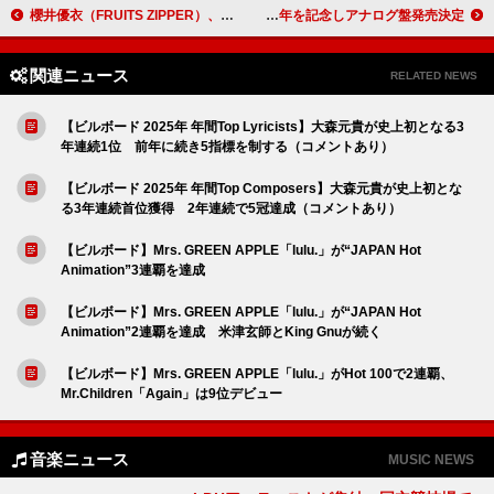
櫻井優衣（FRUITS ZIPPER）、自己愛たっぷりの新曲「ぜんぶ可愛いのせい」MVプレミア公開へ
Creepy Nuts、AL『LEGION』リリース1周年を記念しアナログ盤発売決定
関連ニュース
RELATED NEWS
【ビルボード 2025年 年間Top Lyricists】大森元貴が史上初となる3
年連続1位 前年に続き5指標を制する（コメントあり）
【ビルボード 2025年 年間Top Composers】大森元貴が史上初とな
る3年連続首位獲得 2年連続で5冠達成（コメントあり）
【ビルボード】Mrs. GREEN APPLE「lulu.」が“JAPAN Hot
Animation”3連覇を達成
【ビルボード】Mrs. GREEN APPLE「lulu.」が“JAPAN Hot
Animation”2連覇を達成 米津玄師とKing Gnuが続く
【ビルボード】Mrs. GREEN APPLE「lulu.」がHot 100で2連覇、
Mr.Children「Again」は9位デビュー
音楽ニュース
MUSIC NEWS