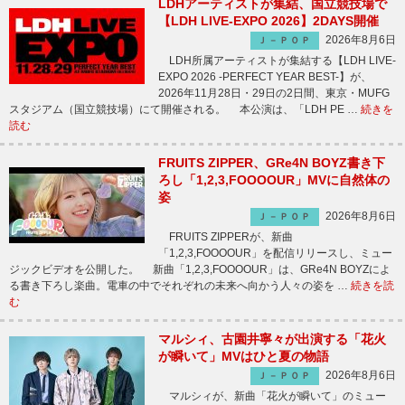
LDHアーティストが集結、国立競技場で
【LDH LIVE-EXPO 2026】2DAYS開催
2026年8月6日
Ｊ－ＰＯＰ
LDH所属アーティストが集結する【LDH LIVE-
EXPO 2026 -PERFECT YEAR BEST-】が、
2026年11月28日・29日の2日間、東京・MUFG
スタジアム（国立競技場）にて開催される。 本公演は、「LDH PE …
続きを
読む
FRUITS ZIPPER、GRe4N BOYZ書き下
ろし「1,2,3,FOOOOUR」MVに自然体の
姿
2026年8月6日
Ｊ－ＰＯＰ
FRUITS ZIPPERが、新曲
「1,2,3,FOOOOUR」を配信リリースし、ミュー
ジックビデオを公開した。 新曲「1,2,3,FOOOOUR」は、GRe4N BOYZによ
る書き下ろし楽曲。電車の中でそれぞれの未来へ向かう人々の姿を …
続きを読
む
マルシィ、古園井寧々が出演する「花火
が瞬いて」MVはひと夏の物語
2026年8月6日
Ｊ－ＰＯＰ
マルシィが、新曲「花火が瞬いて」のミュー