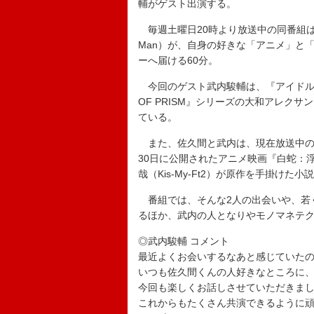
輔がゲスト出演する。
毎週土曜日20時より放送中の同番組は
Man）が、自身の好きな「アニメ」と
ーへ届ける60分。
今回のゲスト武内駿輔は、『アイドルマ
OF PRISM』シリーズの大和アレク
ている。
また、佐久間と武内は、現在放送中の
30日に公開されたアニメ映画『白蛇：
哉（Kis-My-Ft2）が原作を手掛け
番組では、そんな2人の出会いや、若
るほか、武内の人となりやモノマネテ
◎武内駿輔 コメント
最近よくお会いするなあと感じていた
いつも佐久間くんの人好きなところに
今回も楽しくお話しさせていただきま
これからもたくさん共演できるように