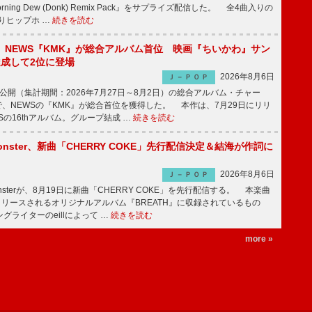
ning Dew (Donk) Remix Pack』をサプライズ配信した。 全4曲入りの
りヒップホ …
続きを読む
】NEWS『KMK』が総合アルバム首位 映画『ちいかわ』サン
達成して2位に登場
2026年8月6日
Ｊ－ＰＯＰ
日公開（集計期間：2026年7月27日～8月2日）の総合アルバム・チャー
ums”で、NEWSの『KMK』が総合首位を獲得した。 本作は、7月29日にリリ
Sの16thアルバム。グループ結成 …
続きを読む
ee Monster、新曲「CHERRY COKE」先行配信決定＆結海が作詞に
2026年8月6日
Ｊ－ＰＯＰ
e Monsterが、8月19日に新曲「CHERRY COKE」を先行配信する。 本楽曲
リリースされるオリジナルアルバム『BREATH』に収録されているもの
グライターのeillによって …
続きを読む
more »