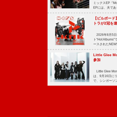
ミックスEP『Mor
EPには、夫であ
【ビルボード
トラが2冠を
2026年8月5
ト“Hot Alb
ースされたNEW
Little Gl
参加
Little Gle
は、9月16日に
で、シンガーソン