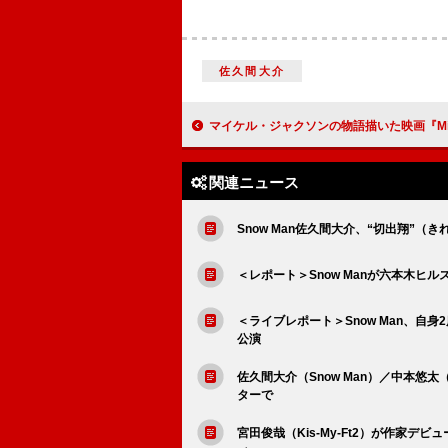
佐久間大介
マイケル・ジャクソンの物語描いた映画『Michael／マイケル』、字幕付きトレーラー
関連ニュース
Snow Man佐久間大介、“切出翔”
＜レポート＞Snow Manが六本木ヒ
＜ライブレポート＞Snow Man、自
公演
佐久間大介（Snow Man）／中本悠
ターで
宮田俊哉（Kis-My-Ft2）が作家