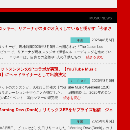
MUSIC NEWS
ロッキー、リアーナがスタジオ入りしていると明かす「今まさ
2026年8月6日
洋楽
ーが、現地時間2026年8月5日に公開された『The Jason Lee
ンタビューで、リアーナが現在スタジオで新作のレコーディングを進めてい
た。 ロッキーは、自身との交際や3人の子供たちの …
続きを読む
ットスンスンのSPコラボが実現、【YouTube Music
 12.0】にヘッドライナーとして出演決定
2026年8月6日
Ｊ－ＰＯＰ
のスンスンが、8月23日開催の【YouTube Music Weekend 12.0】
コラボレーションを行うことが決定した。 細野晴臣は、2025年のロン
でのDJイベント、国内ツアーの即完売 …
続きを読む
rning Dew (Donk)」リミックスEPをサプライズ配信 ジェ
2026年8月6日
洋楽
8月5日、ビヨンセが、先日リリースした「Morning Dew (Donk)」のリ