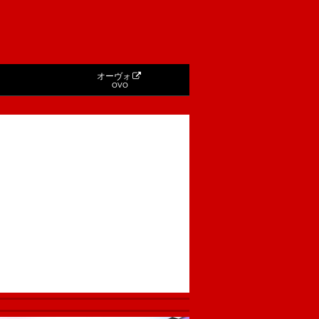
オーヴォ
OVO