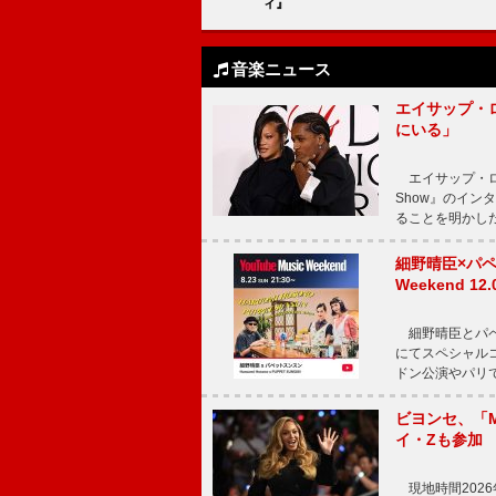
ィ』
音楽ニュース
エイサップ・
にいる」
エイサップ・ロッキ
Show』のイ
ることを明かし
細野晴臣×パペ
Weekend
細野晴臣とパペット
にてスペシャル
ドン公演やパリ
ビヨンセ、「Mo
イ・Zも参加
現地時間2026年