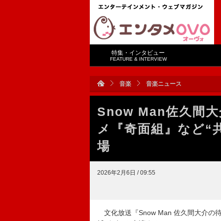
特集・インタビュー
FEATURE & INTERVIEW
音楽
音楽ニュース
Snow Man佐久
メ『奇面組』など“
場
2026年2月6日 / 09:55
文化放送『Snow Man 佐久間大介