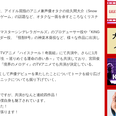
、アイドル屈指のアニメ兼声優オタクの佐久間大介（Snow
「ゲーム」の話題など、オタクな一面を余すところなくリスナ
スターシンデレラガールズ』のプロデューサー役や『KING
サンダー役、『怪獣8号』の神楽木葵役など、様々な作品に出演し
TVアニメ『ハイスクール！奇面組』にて共演中。さらに1月
浮生 ～巡りめぐる運命の赤い糸～』でも共演しており、宮田俊
た小説『境界のメロディ』のTVアニメでも共演が決定している。
くして声優デビューを果たしたことについてトークを繰り広げ
クニックについても掘り下げていく。
のですが、共演がなんと連続四作品！
、僕自身も魅了されています。
した！
頑張ります！