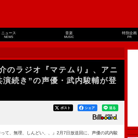
ニュース
音楽
特別企画
NEWS
MUSIC
PR
間大介のラジオ『マテムり』、アニ
共演続き”の声優・武内駿輔が登
ポスト
シェア
送る
の待って、無理、しんどい、、』2月7日放送回に、声優の武内駿