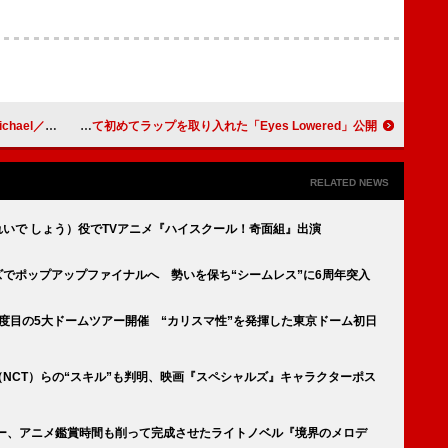
＆新スチール解禁
シャバカ、自身の楽曲として初めてラップを取り入れた「Eyes Lowered」公開
RELATED NEWS
（きれいで しょう）役でTVアニメ『ハイスクール！奇面組』出演
ルズでポップアップファイナルへ 勢いを保ち“シームレス”に6周年突入
身2度目の5大ドームツアー開催 “カリスマ性”を発揮した東京ドーム初日
太（NCT）らの“スキル”も判明、映画『スペシャルズ』キャラクターポス
デビュー、アニメ鑑賞時間も削って完成させたライトノベル『境界のメロデ