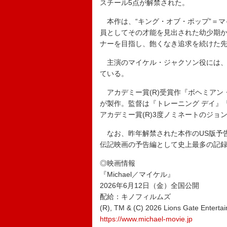
スチール5点が解禁された。
本作は、“キング・オブ・ポップ”＝マ
員としてその才能を見出された幼少期
ナーを目指し、飽くなき追求を続けた
主演のマイケル・ジャクソン役には、
ている。
アカデミー賞(R)受賞作『ボヘミアン
が製作。監督は『トレーニング デイ』
アカデミー賞(R)3度ノミネートのジョ
なお、昨年解禁された本作のUS版予告第
伝記映画の予告編として史上最多の記
◎映画情報
『Michael／マイケル』
2026年6月12日（金）全国公開
配給：キノフィルムズ
(R), TM & (C) 2026 Lions Gate Entertai
https://www.michael-movie.jp