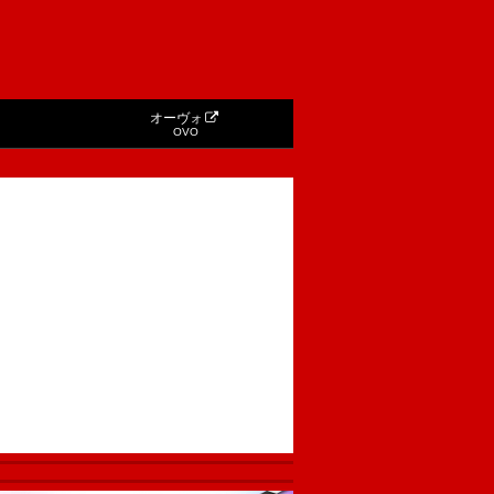
オーヴォ
OVO