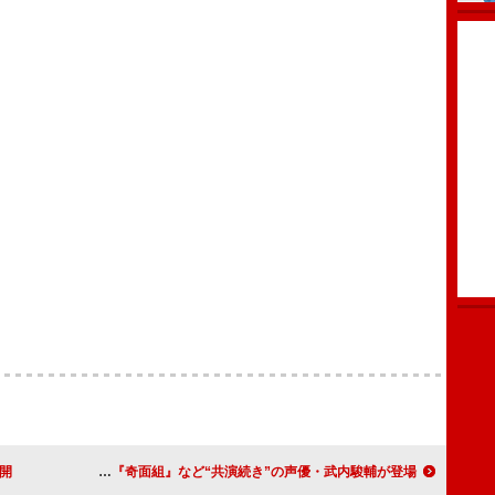
公開
Snow Man佐久間大介のラジオ『マテムり』、アニメ『奇面組』など“共演続き”の声優・武内駿輔が登場