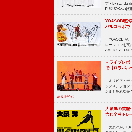
プ・by stan
FUKUOKAの
YOASOBI監
バルコラボで
YOASOBIが
レーションを実施
AMERICA TOUR
＜ライブレポー
で【ロラパル
オリビア・ディ
ックス、ジョン
ンルも多彩な錚
続きを読む
大泉洋の芸能生
含む全曲トレ
大泉洋が、8月