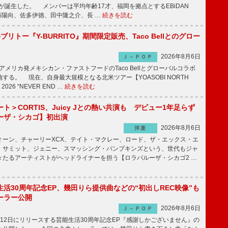
dardが誕生した。 メンバーは平均年齢17才、福岡を拠点とするEBiDAN
後藤陽向、佐多伊徳、田中隆之介、長 …
続きを読む
修ブリトー『Y-BURRITO』期間限定販売、Taco Bellとのグロー
2026年8月6日
Ｊ－ＰＯＰ
、アメリカ発メキシカン・ファストフードのTaco Bellとグローバルコラボ
する。 現在、自身最大規模となる北米ツアー【YOASOBI NORTH
 2026 “NEVER END …
続きを読む
ト＞CORTIS、Juicy Jとの熱い共演も デビュー1年足らず
ーザ・シカゴ】初出演
2026年8月6日
洋楽
ーン、チャーリーXCX、テイト・マクレー、ロード、ザ・エックス・エ
・サミット、ジェニー、スマッシング・パンプキンズという、世代もジャ
々たるアーティストがヘッドライナーを担う【ロラパルーザ・シカゴ2 …
活30周年記念EP、幾田りら提供曲などの“初出しREC映像”も
ーラー公開
2026年8月6日
Ｊ－ＰＯＰ
12日にリリースする芸能生活30周年記念EP『感謝しかございません』の