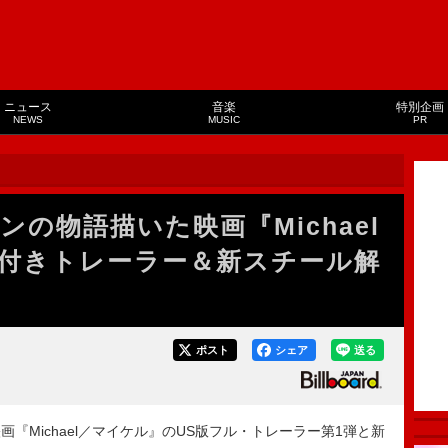
ニュース
音楽
特別企画
NEWS
MUSIC
PR
の物語描いた映画『Michael
付きトレーラー＆新スチール解
ポスト
シェア
送る
画『Michael／マイケル』のUS版フル・トレーラー第1弾と新