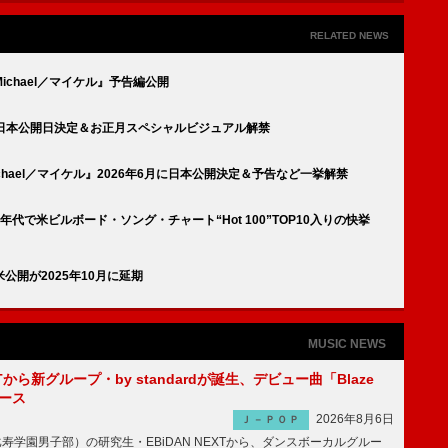
RELATED NEWS
chael／マイケル』予告編公開
』、日本公開日決定＆お正月スペシャルビジュアル解禁
hael／マイケル』2026年6月に日本公開決定＆予告など一挙解禁
代で米ビルボード・ソング・チャート“Hot 100”TOP10入りの快挙
開が2025年10月に延期
MUSIC NEWS
EXTから新グループ・by standardが誕生、デビュー曲「Blaze
ース
2026年8月6日
Ｊ－ＰＯＰ
比寿学園男子部）の研究生・EBiDAN NEXTから、ダンスボーカルグルー