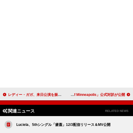
レディー・ガガ、来日公演を振り返るYouTube特別番組の配信決定
ブルース・スプリングスティーン、「Streets Of Minneapolis」公式対訳が公開
関連ニュース
RELATED NEWS
Luciela、5thシングル「瘡蓋」12/3配信リリース＆MV公開