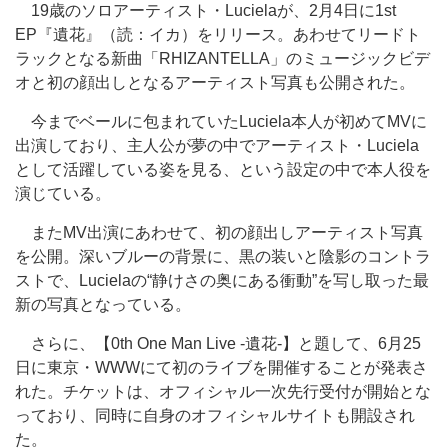
19歳のソロアーティスト・Lucielaが、2月4日に1st
EP『遺花』（読：イカ）をリリース。あわせてリードト
ラックとなる新曲「RHIZANTELLA」のミュージックビデ
オと初の顔出しとなるアーティスト写真も公開された。
今までベールに包まれていたLuciela本人が初めてMVに
出演しており、主人公が夢の中でアーティスト・Luciela
として活躍している姿を見る、という設定の中で本人役を
演じている。
またMV出演にあわせて、初の顔出しアーティスト写真
を公開。深いブルーの背景に、黒の装いと陰影のコントラ
ストで、Lucielaの“静けさの奥にある衝動”を写し取った最
新の写真となっている。
さらに、【0th One Man Live -遺花-】と題して、6月25
日に東京・WWWにて初のライブを開催することが発表さ
れた。チケットは、オフィシャル一次先行受付が開始とな
っており、同時に自身のオフィシャルサイトも開設され
た。