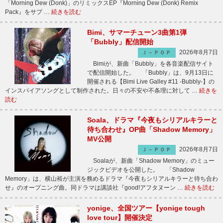
「Morning Dew (Donk)」のリミックスEP『Morning Dew (Donk) Remix
Pack』をサプ …
続きを読む
Bimi、サマーチューン3曲第1弾
「Bubbly」配信開始
2026年8月7日
Ｊ－ＰＯＰ
Bimiが、新曲「Bubbly」を各音楽配信サイト
で配信開始した。 「Bubbly」は、9月13日に
開催される【Bimi Live Galley #11 -Bubbly-】の
インスパイアソングとして制作された。日々の不安や不条理に対して …
続きを
読む
Soala、ドラマ『今夜もシリアルキラーと
待ち合わせ』OP曲「Shadow Memory」
MV公開
2026年8月7日
Ｊ－ＰＯＰ
Soalaが、新曲「Shadow Memory」のミュー
ジックビデオを公開した。 「Shadow
Memory」は、横山裕が主演を務めるドラマ『今夜もシリアルキラーと待ち合わ
せ』のオープニング曲。同ドラマは講談社『good!アフタヌーン …
続きを読む
yonige、全国ツアー【yonige tough
love tour】開催決定