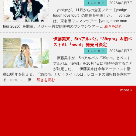
2026年8月7日
Ｊ－ＰＯＰ
yonigeが、11月からの全国ツアー【yonige
tough love tour】の開催を発表した。 yonige
は、東名阪ワンマンツアー【yonige one man
tour 2026】を開幕。メジャー再契約後初のワンマンツアー …
続きを読む
伊藤美来、5thアルバム『39rpm』＆初ベ
ストAL『swirl』発売日決定
2026年8月7日
Ｊ－ＰＯＰ
伊藤美来が、5thアルバム『39rpm』とベスト
アルバム『swirl』を10月7日に同時発売すること
が決定した。 伊藤美来は今年アーティスト活
動10周年を迎える。『39rpm』というタイトルは、レコードの回転数を意味す
る「rpm」に、伊 …
続きを読む
more »