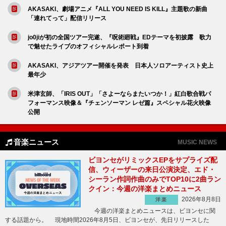
AKASAKI、劇場アニメ『ALL YOU NEED IS KILL』主題歌の新曲
「連れてって」配信リリース
jo0jiが初の全国ツアー完遂、『呪術廻戦』EDテーマを初披露 歌力
で魅せたライブのオフィシャルレポート到着
AKASAKI、アジアツアー開催を発表 日本人ソロアーティスト史上
最年少
米津玄師、「IRIS OUT」「さよーならまたいつか！」紅白歌合戦パ
フォーマンス映像＆『チェンソーマン レゼ篇』スペシャル花火映像
公開
音楽ニュース
MUSIC NEWS
ビヨンセがリミックスEPをサプライズ配
信、ウィーザーの来日公演決定、エド・
シーラン作詞作曲のみでTOP10に2曲ラン
クイン：今週の洋楽まとめニュース
2026年8月8日
洋楽
今週の洋楽まとめニュースは、ビヨンセに関
する話題から。 現地時間2026年8月5日、ビヨンセが、先日リリースした