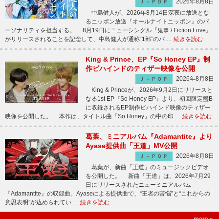
2026年8月8日
Ｊ－ＰＯＰ
中島健人が、2026年8月14日深夜に放送とな
るニッポン放送『オールナイトニッポン』のパ
ーソナリティを担当する。 8月19日にニューシングル『鬼事 / Fiction Love』
がリリースされることを記念して、中島健人が通称“1部”のパ …
続きを読む
King & Prince、EP『So Honey EP』制
作ビハインドのティザー映像を公開
2026年8月8日
Ｊ－ＰＯＰ
King & Princeが、2026年9月2日にリリースと
なる1st EP『So Honey EP』より、初回限定盤B
に収録されるEP制作ビハインド映像のティザー
映像を公開した。 本作は、タイトル曲「So Honey」の中の印 …
続きを読む
葛葉、ミニアルバム『Adamantite』より
Ayase提供曲「王道」MV公開
2026年8月8日
Ｊ－ＰＯＰ
葛葉が、新曲「王道」のミュージックビデオ
を公開した。 新曲「王道」は、2026年7月29
日にリリースされたニューミニアルバム
『Adamantite』の収録曲。Ayaseによる提供曲で、“王者の苦悩”と“これからの
意思表明”が込められてい …
続きを読む