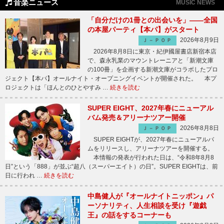
音楽ニュース
MUSIC NEWS
「自分だけの1冊との出会いを」――全国
の本屋パーティ【本パ】がスタート
2026年8月9日
Ｊ－ＰＯＰ
2026年8月8日に東京・紀伊國屋書店新宿本店
で、森永乳業のマウントレーニアと「新潮文庫
の100冊」を企画する新潮文庫がコラボしたプロ
ジェクト【本パ】オールナイト・オープニングイベントが開催された。 本プ
ロジェクトは「ほんとのひとやすみ …
続きを読む
SUPER EIGHT、2027年春にニューアル
バム発売＆アリーナツアー開催
2026年8月8日
Ｊ－ＰＯＰ
SUPER EIGHTが、2027年春にニューアルバ
ムをリリースし、アリーナツアーを開催する。
本情報の発表が行われた日は、“令和8年8月8
日”という「888」が並ぶ“超八（スーパーエイト）の日”。SUPER EIGHTは、前
日に行われ …
続きを読む
中島健人が『オールナイトニッポン』パ
ーソナリティ、人生相談を受け『遊戯
王』の話をするコーナーも