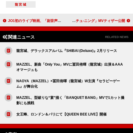
龍宮城
JO1初のライブ映画、「副音声付き上映」＆「発声OK！応援上映」を実施
なえなの、Rin音が提供した新曲「チュ-ニング」MVティザー公開
関連ニュース
RELATED NEWS
龍宮城、デラックスアルバム『SHIBAI (Deluxe)』2月リリース
MAZZEL、新曲「Only You」MVに冨田侑暉（龍宮城）出演＆AAA
オマージュも
NAOYA（MAZZEL）×冨田侑暉（龍宮城）W主演『セラピーゲー
ム』が舞台化
MAZZEL、型破りな“宴”描く「BANQUET BANG」MVで1カット撮
影にも挑戦
女王蜂、ロンドン＆パリにて【QUEEN BEE LIVE】開催