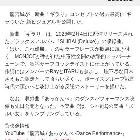
龍宮城が、新曲「ギラり」コンセプトの過去最高に“ギ
ラついた”新ビジュアルを公開した。
新曲 「ギラり」は、2026年2月4日に配信リリースされ
たデラックスアルバム『SHIBAI (Deluxe)』の収録曲。
「はい、これ優勝。」のキラーフレーズが脳裏に焼き付
く、MONJOEが手がけた中毒性全開の攻撃的アッパーチ
ューンで、歌謡サーフロックテイストに仕上がっている。
作詞にはメンバーのRayとITARUも参加し、理不尽な日常
さえもご馳走として喰らい尽くし、ボーイズグループ戦国
時代の頂点へと駆け上がる反逆のストーリーを描いた。
なお、収録曲「あっかんべ」のダンスパフォーマンス映
像も先日公開となった。本楽曲では、シャ乱Qの楽曲「ズ
ルい女」をサンプリングしている。
◎映像情報
YouTube『龍宮城 / あっかんべ -Dance Performance-』