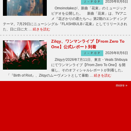
2026年8月6日
Ｊ－ＰＯＰ
Omoinotakeが、新曲「花束」のミュージック
ビデオを公開した。 新曲「花束」は、TVアニ
メ『花ざかりの君たちへ』第2期のエンディング
テーマ。7月29日にニューシングル『FLASHBULB / 花束』としてリリースされ
た、日に日に大 …
続きを読む
Zilqy、ワンマンライブ【From Zero To
One】公式レポート到着
2026年8月6日
Ｊ－ＰＯＰ
Zilqyが2026年7月11日、東京・Veats Shibuya
にてワンマンライブ【From Zero To One】を開
催し、そのオフィシャルレポートが到着した。
「『Birth of Riot』、Zilqyのムーヴメントとして暴動 …
続きを読む
more »