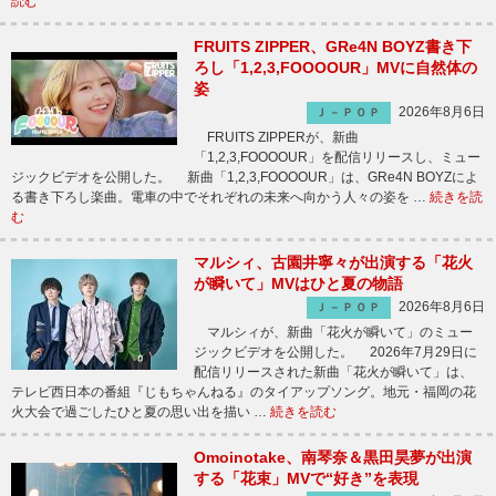
読む
FRUITS ZIPPER、GRe4N BOYZ書き下
ろし「1,2,3,FOOOOUR」MVに自然体の
姿
2026年8月6日
Ｊ－ＰＯＰ
FRUITS ZIPPERが、新曲
「1,2,3,FOOOOUR」を配信リリースし、ミュー
ジックビデオを公開した。 新曲「1,2,3,FOOOOUR」は、GRe4N BOYZによ
る書き下ろし楽曲。電車の中でそれぞれの未来へ向かう人々の姿を …
続きを読
む
マルシィ、古園井寧々が出演する「花火
が瞬いて」MVはひと夏の物語
2026年8月6日
Ｊ－ＰＯＰ
マルシィが、新曲「花火が瞬いて」のミュー
ジックビデオを公開した。 2026年7月29日に
配信リリースされた新曲「花火が瞬いて」は、
テレビ西日本の番組『じもちゃんねる』のタイアップソング。地元・福岡の花
火大会で過ごしたひと夏の思い出を描い …
続きを読む
Omoinotake、南琴奈＆黒田昊夢が出演
する「花束」MVで“好き”を表現