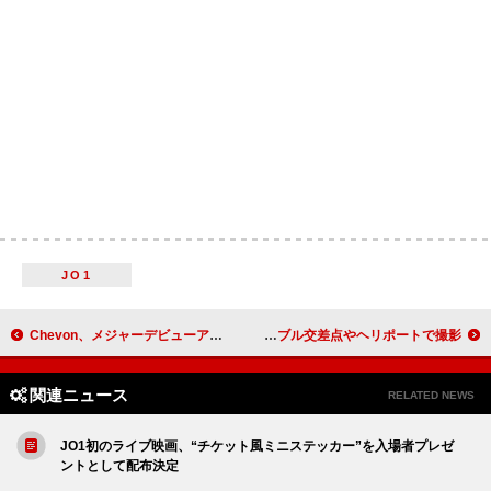
JO1
Chevon、メジャーデビューアルバム『三者山羊』4月リリース
SATOH、新曲「新時代」MVを渋谷スクランブル交差点やヘリポートで撮影
関連ニュース
RELATED NEWS
JO1初のライブ映画、“チケット風ミニステッカー”を入場者プレゼ
ントとして配布決定