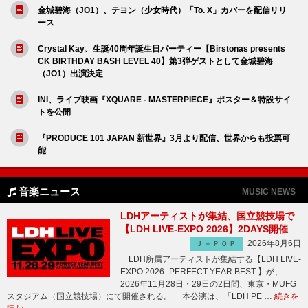
金城碧海（JO1）、テヨン（少女時代）「To. X」カバーを配信リリ
ース
Crystal Kay、生誕40周年誕生日パーティー【Birstonas presents
CK BIRTHDAY BASH LEVEL 40】第3弾ゲストとして金城碧海
（JO1）出演決定
INI、ライブ映画『XQUARE - MASTERPIECE』ポスター＆特設サイ
トを公開
『PRODUCE 101 JAPAN 新世界』3月より配信、世界からも投票可
能
音楽ニュース
MUSIC NEWS
LDHアーティストが集結、国立競技場で
【LDH LIVE-EXPO 2026】2DAYS開催
2026年8月6日
Ｊ－ＰＯＰ
LDH所属アーティストが集結する【LDH LIVE-
EXPO 2026 -PERFECT YEAR BEST-】が、
2026年11月28日・29日の2日間、東京・MUFG
スタジアム（国立競技場）にて開催される。 本公演は、「LDH PE …
続きを