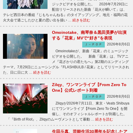
ジックビデオを公開した。 2026年7月29日に
配信リリースされた新曲「花火が瞬いて」は、
テレビ西日本の番組『じもちゃんねる』のタイアップソング。地元・福岡の花
火大会で過ごしたひと夏の思い出を描い …
続きを読む
Omoinotake、南琴奈＆黒田昊夢が出演
する「花束」MVで“好き”を表現
2026年8月6日
Ｊ－ＰＯＰ
Omoinotakeが、新曲「花束」のミュージック
ビデオを公開した。 新曲「花束」は、TVアニ
メ『花ざかりの君たちへ』第2期のエンディング
テーマ。7月29日にニューシングル『FLASHBULB / 花束』としてリリースされ
た、日に日に大 …
続きを読む
Zilqy、ワンマンライブ【From Zero To
One】公式レポート到着
2026年8月6日
Ｊ－ＰＯＰ
Zilqyが2026年7月11日、東京・Veats Shibuya
にてワンマンライブ【From Zero To One】を開
催し、そのオフィシャルレポートが到着した。
「『Birth of Riot』、Zilqyのムーヴメントとして暴動 …
続きを読む
生田斗真、芸能生活30周年を記念したア