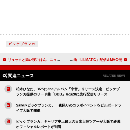
ビッケブランカ
リュックと添い寝ごはん、ニューALより表題曲「Life is beautiful」配信リリース
LIL LEAGUE、ニューAL『NEOMATIC』からリード曲「LILMATIC」配信＆MV公開
関連ニュース
RELATED NEWS
柏木ひなた、3/25に2ndアルバム『幸音』リリース決定 ビッケブ
ランカ提供のリード曲「BBB」を1/28に先行配信リリース
Salyu×ビッケブランカ、一夜限りのコラボイベントをビルボードラ
イブ大阪で開催
ビッケブランカ、キャリア史上最大の日米大陸ツアーが大阪で終幕
オフィシャルレポートが到着