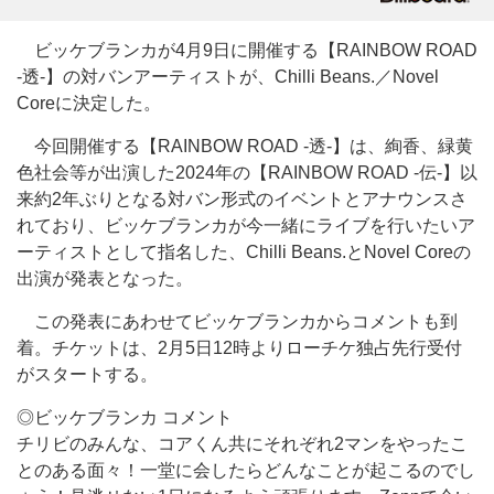
ビッケブランカが4月9日に開催する【RAINBOW ROAD
-透-】の対バンアーティストが、Chilli Beans.／Novel
Coreに決定した。
今回開催する【RAINBOW ROAD -透-】は、絢香、緑黄
色社会等が出演した2024年の【RAINBOW ROAD -伝-】以
来約2年ぶりとなる対バン形式のイベントとアナウンスさ
れており、ビッケブランカが今一緒にライブを行いたいア
ーティストとして指名した、Chilli Beans.とNovel Coreの
出演が発表となった。
この発表にあわせてビッケブランカからコメントも到
着。チケットは、2月5日12時よりローチケ独占先行受付
がスタートする。
◎ビッケブランカ コメント
チリビのみんな、コアくん共にそれぞれ2マンをやったこ
とのある面々！一堂に会したらどんなことが起こるのでし