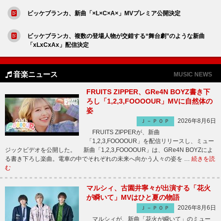
ビッケブランカ、新曲「×L×C×A×」MVプレミア公開決定
ビッケブランカ、複数の登場人物が交錯する“舞台劇”のような新曲
「xLxCxAx」配信決定
音楽ニュース
MUSIC NEWS
FRUITS ZIPPER、GRe4N BOYZ書き下
ろし「1,2,3,FOOOOUR」MVに自然体の
姿
2026年8月6日
Ｊ－ＰＯＰ
FRUITS ZIPPERが、新曲
「1,2,3,FOOOOUR」を配信リリースし、ミュー
ジックビデオを公開した。 新曲「1,2,3,FOOOOUR」は、GRe4N BOYZによ
る書き下ろし楽曲。電車の中でそれぞれの未来へ向かう人々の姿を …
続きを読
む
マルシィ、古園井寧々が出演する「花火
が瞬いて」MVはひと夏の物語
2026年8月6日
Ｊ－ＰＯＰ
マルシィが、新曲「花火が瞬いて」のミュー