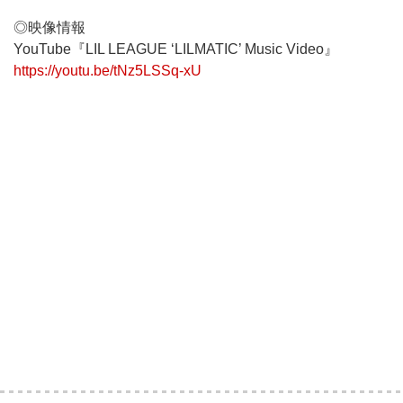
◎映像情報
YouTube『LIL LEAGUE ‘LILMATIC’ Music Video』
https://youtu.be/tNz5LSSq-xU