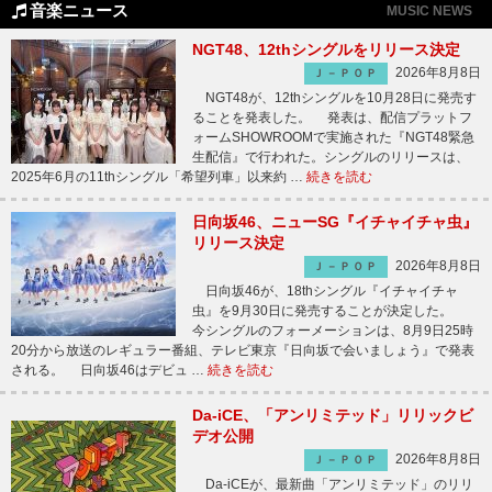
音楽ニュース
MUSIC NEWS
NGT48、12thシングルをリリース決定
2026年8月8日
Ｊ－ＰＯＰ
NGT48が、12thシングルを10月28日に発売す
ることを発表した。 発表は、配信プラットフ
ォームSHOWROOMで実施された『NGT48緊急
生配信』で行われた。シングルのリリースは、
2025年6月の11thシングル「希望列車」以来約 …
続きを読む
日向坂46、ニューSG『イチャイチャ虫』
リリース決定
2026年8月8日
Ｊ－ＰＯＰ
日向坂46が、18thシングル『イチャイチャ
虫』を9月30日に発売することが決定した。
今シングルのフォーメーションは、8月9日25時
20分から放送のレギュラー番組、テレビ東京『日向坂で会いましょう』で発表
される。 日向坂46はデビュ …
続きを読む
Da-iCE、「アンリミテッド」リリックビ
デオ公開
2026年8月8日
Ｊ－ＰＯＰ
Da-iCEが、最新曲「アンリミテッド」のリリ