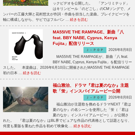
ックビデオを公開した。 「アンリミテッド」
はキリンビール「のどごし」のCMソングで、メ
ンバーの工藤大輝と花村想太が作詞・作曲を担当した楽曲。ブレイクビーツを
軸に構成しながら、サビではフルバン …
続きを読む
MA55IVE THE RAMPAGE、新曲「八
feat. BBY NABE, Cyprus, Kenya
Fujita」配信リリース
2026年8月8日
Ｊ－ＰＯＰ
MA55IVE THE RAMPAGEが、新曲「八 feat.
BBY NABE, Cyprus, Kenya Fujita」を配信リリー
スした。 本楽曲は、2026年6月10日に開催されたMA55IVE THE RAMPAGE
初の日本 …
続きを読む
福山雅治、ドラマ『君は夏のなか』主題
歌「蛍」インスパイアムービー公開
2026年8月8日
Ｊ－ＰＯＰ
福山雅治が主題歌を務めるドラマNEXT『君は
夏のなか』の名シーンを使用した「蛍（「君は
夏のなか」インスパイアムービー）」が公開さ
れた。 『君は夏のなか』はBL界でピュアな作品の代表格として話題となり、
何度も重版を重ねた作品を初めて映像化 …
続きを読む