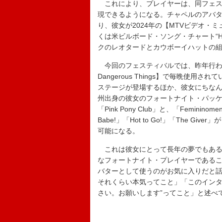
これにより、プレイヤーは、同フェス
現できるようになる。チャペルのアバ
り、彼女が2024年の【MTVビデオ・ミュ
くは米ビルボード・ソング・チャート“Hot 
クのレオタードとカウボーイハットの
今回のフェスティバルでは、昨年行われたチャペル
Dangerous Things】で毎晩
ステージが登場するほか、彼女にちな
州出身の彼女のフォートナイト・パッ
「Pink Pony Club」と、「Femini
Babe!」「Hot to Go!」「The 
可能になる。
これは彼女にとって長年の夢でもある。
なフォートナイト・プレイヤーである
バターとして使うのがお気に入りだと話して
それくらい本気ってこと」「このインタ
さい。お願いします”ってこと」と述べ