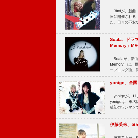
Bimiが、新曲「
日に開催される【Bi
た。日々の不安
Soala、ド
Memory」M
Soalaが、新曲
Memory」は
ープニング曲。同
yonige、全国
yonigeが、11
yonigeは、東名
後初のワンマン
伊藤美来、5t