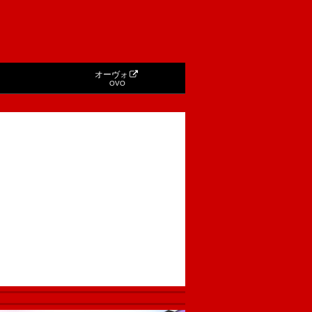
オーヴォ
OVO