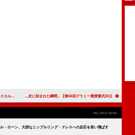
2日が大好き」
【第68回グラミー賞授賞式(R)】シャロン・オズボーン、亡き夫オジー追悼パフォーマンスを称賛「音楽史に刻まれた瞬間」
RELATED NEWS
ャペル・ローン、大胆なニップルリング・ドレスへの反応を笑い飛ばす