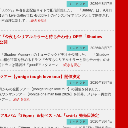
2026年8月7日
Ｊ－ＰＯＰ
Bubbly」を各音楽配信サイトで配信開始した。 「Bubbly」は、9月13
mi Live Galley #11 -Bubbly-】のインスパイアソングとして制作され
や不条理に対して …
続きを読む
ラマ『今夜もシリアルキラーと待ち合わせ』OP曲「Shadow
V公開
2026年8月7日
Ｊ－ＰＯＰ
「Shadow Memory」のミュージックビデオを公開した。 「Shadow
、横山裕が主演を務めるドラマ『今夜もシリアルキラーと待ち合わせ』のオ
ドラマは講談社『good!アフタヌーン …
続きを読む
ツアー【yonige tough love tour】開催決定
2026年8月7日
Ｊ－ＰＯＰ
月からの全国ツアー【yonige tough love tour】の開催を発表した。
阪ワンマンツアー【yonige one man tour 2026】を開幕。メジャー再契約
ツアー …
続きを読む
hアルバム『39rpm』＆初ベストAL『swirl』発売日決定
2026年8月7日
Ｊ－ＰＯＰ