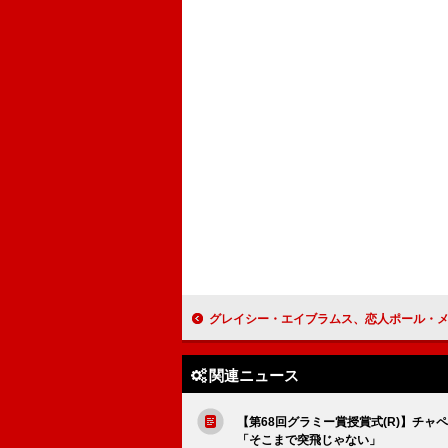
グレイシー・エイブラムス、恋人ポール・メスカルの誕生日をキュートな写真とともに祝う「2月
関連ニュース
【第68回グラミー賞授賞式(R)】チ
「そこまで突飛じゃない」