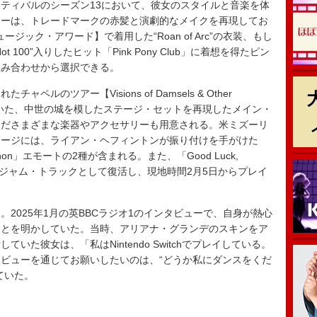
ティバルのシーズン13において、彼女のスタイルと音楽を体
ターは、トレードマークの赤髪と演劇的なメイクを再現してお
ージック・アワード】で着用した“Roan of Arc”の衣装、もし
100”入りしたヒット「Pink Pony Club」に着想を得たピン
組み合わせから選択できる。
のツアー【Visions of Damsels & Other
使用されていた、中世の城を模したステージ・セットを再現したメイン・
んださまざまな楽器やアクセサリーも用意される。米ミズーリ
ケージには、ライアン・ヘフィントンが振り付けを手がけた
nomenon」エモートの2種が含まれる。また、「Good Luck,
Giver」がジャム・トラックとして復活し、現地時間2月5日からプレイ
2025年1月の英BBCラジオ1のインタビューで、自身が熱心
ことを明かしていた。当時、アリアナ・グランデのスキンをア
いた彼女は、「私はNintendo Switchでプレイしている。
ビューを通じてお願いしたいのは、“どうか私にダンスをくだ
ていた。