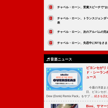
チャペル・ローン、受賞スピーチで“
チャペル・ローン、トランスジェンダ
表
チャペル・ローン、次のアルバムの完成
チャペル・ローン、失恋中にNYをさまよい
音楽ニュース
ビヨンセがリ
ド・シーラン
ュース
今週の洋楽まと
日、ビヨンセが、先
Dew (Donk) Remix Pack』をサプ …
続きを読
Bimi、サマ