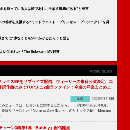
お金を持っている人は誰であれ、手放す義務がある”と発言
ーの若者を支援する“ミッドウェスト・プリンセス・プロジェクト”を発
までに“少なくとも5年”かかるだろうと語る
生まれた「The Subway」MV解禁
MUSIC NEWS
ミックスEPをサプライズ配信、ウィーザーの来日公演決定、エ
作詞作曲のみでTOP10に2曲ランクイン：今週の洋楽まとめニ
2026年8月8日
洋楽
めニュースは、ビヨンセに関する話題から。 現地時間2026年8月5
日リリースした「Morning Dew (Donk)」のリミックスEP『Morning
む
ーチューン3曲第1弾「Bubbly」配信開始