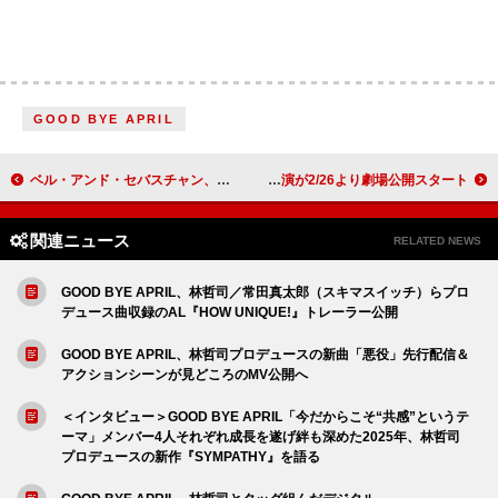
GOOD BYE APRIL
ベル・アンド・セバスチャン、名盤『タイガーミルク』『天使のため息』再現来日ライブが9月開催
トゥエンティ・ワン・パイロッツ、6.5万人集結したメキシコ公演が2/26より劇場公開スタート
関連ニュース
RELATED NEWS
GOOD BYE APRIL、林哲司／常田真太郎（スキマスイッチ）らプロ
デュース曲収録のAL『HOW UNIQUE!』トレーラー公開
GOOD BYE APRIL、林哲司プロデュースの新曲「悪役」先行配信＆
アクションシーンが見どころのMV公開へ
＜インタビュー＞GOOD BYE APRIL「今だからこそ“共感”というテ
ーマ」メンバー4人それぞれ成長を遂げ絆も深めた2025年、林哲司
プロデュースの新作『SYMPATHY』を語る