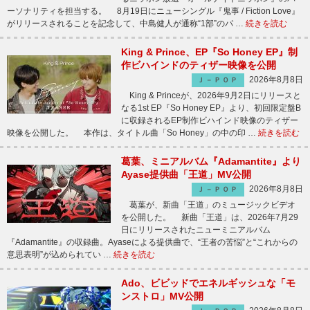
ーソナリティを担当する。 8月19日にニューシングル『鬼事 / Fiction Love』
がリリースされることを記念して、中島健人が通称“1部”のパ …
続きを読む
King & Prince、EP『So Honey EP』制
作ビハインドのティザー映像を公開
2026年8月8日
Ｊ－ＰＯＰ
King & Princeが、2026年9月2日にリリースと
なる1st EP『So Honey EP』より、初回限定盤B
に収録されるEP制作ビハインド映像のティザー
映像を公開した。 本作は、タイトル曲「So Honey」の中の印 …
続きを読む
葛葉、ミニアルバム『Adamantite』より
Ayase提供曲「王道」MV公開
2026年8月8日
Ｊ－ＰＯＰ
葛葉が、新曲「王道」のミュージックビデオ
を公開した。 新曲「王道」は、2026年7月29
日にリリースされたニューミニアルバム
『Adamantite』の収録曲。Ayaseによる提供曲で、“王者の苦悩”と“これからの
意思表明”が込められてい …
続きを読む
Ado、ビビッドでエネルギッシュな「モ
ンストロ」MV公開