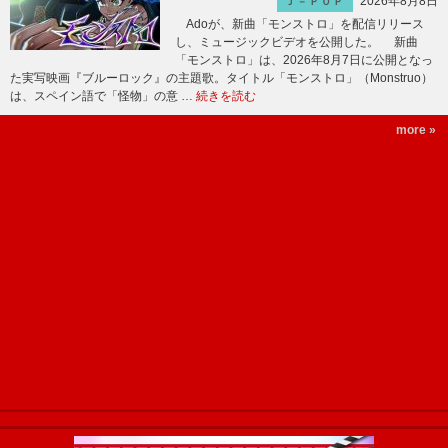
2026年8月8日
Ｊ－ＰＯＰ
Adoが、新曲「モンストロ」を配信リリース
し、ミュージックビデオを公開した。 新曲
「モンストロ」は、2026年8月7日に公開となっ
た実写映画『ブルーロック』の主題歌。タイトル「モンストロ」（Monstruo）
は、スペイン語で「怪物」の意 …
続きを読む
more »