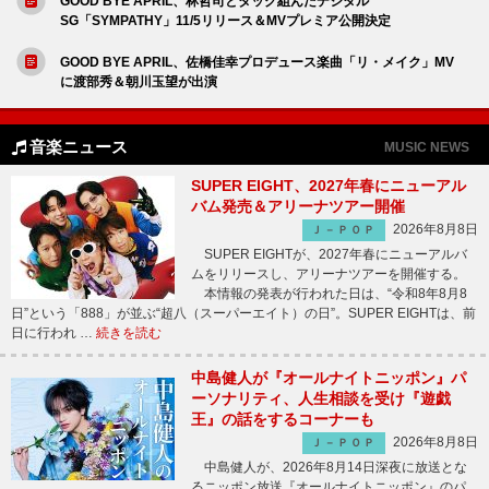
GOOD BYE APRIL、林哲司とタッグ組んだデジタル
SG「SYMPATHY」11/5リリース＆MVプレミア公開決定
GOOD BYE APRIL、佐橋佳幸プロデュース楽曲「リ・メイク」MV
に渡部秀＆朝川玉望が出演
音楽ニュース
MUSIC NEWS
SUPER EIGHT、2027年春にニューアル
バム発売＆アリーナツアー開催
2026年8月8日
Ｊ－ＰＯＰ
SUPER EIGHTが、2027年春にニューアルバ
ムをリリースし、アリーナツアーを開催する。
本情報の発表が行われた日は、“令和8年8月8
日”という「888」が並ぶ“超八（スーパーエイト）の日”。SUPER EIGHTは、前
日に行われ …
続きを読む
中島健人が『オールナイトニッポン』パ
ーソナリティ、人生相談を受け『遊戯
王』の話をするコーナーも
2026年8月8日
Ｊ－ＰＯＰ
中島健人が、2026年8月14日深夜に放送とな
るニッポン放送『オールナイトニッポン』のパ