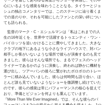
リーンを通してあらゆる角度からショーを体感し、その中
心にいるような感覚を味わうこととなる。タイラーとジョ
シュの独占コメンタリーでは、このステージに辿り着くま
での道のりや、それを可能にしたファンとの深い絆につい
ても語られる。
監督のマーク・C・エシュルマンは「私はこれまでの人
生の16年近くを、世界中で活躍するトゥエンティ・ワン・
パイロッツを追いかけることに費やしてきました。大きな
クラブの地下にあるような小さなライブハウスで、対バン
相手しか客がいないような場所で彼らが演奏するのも見て
きました。彼らはそんな場所でも、まるでフェスのヘッド
ライナーであるかのように演奏し、終われば静かに機材を
運び出し、ツアーバンの後ろに繋がれたボロボロのトレー
ラーに積み込んでいました。彼らは何時間も語り合い、ほ
とんど誰も見ていないようなショーを微調整し続けていた
のです。彼らの感覚は常にパフォーマンスの核心を捉えて
おり、準備とビジョンを何よりも重んじています。
『More Than We Ever Imagined』では、そんな彼らのパ
フォーマンスを2つの視点から捉える機会を得ました。1つ