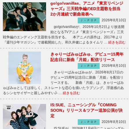
go!go!vanillas、アニメ『東京リベンジ
ャーズ』三天戦争編のED主題歌を担当
2か月連続で新曲発表へ
2026年8月10日
Ｊ－ＰＯＰ
go!go!vanillasが、2026年10月2日より放送開
始となるTVアニメ『東京リベンジャーズ』三天
戦争編のエンディング主題歌を担当する。 本アニメの原作は、2017年より
『週刊少年マガジン』で連載開始した、和久井健によるタイムリ …
続きを読む
きゃりーぱみゅぱみゅ、デビュー15周年
記念日に新曲「月姫」配信リリース
2026年8月10日
Ｊ－ＰＯＰ
きゃりーぱみゅぱみゅが、2026年8月17日の
デビュー15周年記念日に新曲「月姫」を配信リ
リースする。 新曲「月姫」は、きゃりーぱみ
ゅぱみゅとしては珍しく、ストレートな恋心を描いたラブソング。浮遊感のあ
るシンセサイザーと親しみやすいJ- …
続きを読む
IS:SUE、ニューシングル『COMING
SOON』リリース＆ツアー追加公演が決
定
2026年8月10日
Ｊ－ＰＯＰ
IS:SUEが、2026年11月4日にニューシングル