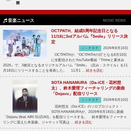
開
音楽ニュース
MUSIC NEWS
OCTPATH、結成5周年記念日となる
11/18に3rdアルバム『5mile』リリース決
定
2026年8月10日
Ｊ－ＰＯＰ
OCTPATHが、“OCTPATHの日”となる8月10日
に生配信されたYouTube番組『THmeと夏休み
2026』で、3枚目となるオリジナルアルバム『5mile』（読み：スマイル）を11
月18日にリリースすることを発表した。 11月1 …
続きを読む
SOTA HANAMURA（Da-iCE・花村想
太）、鈴木愛理フィーチャリングの新曲
「Dejavu」配信リリース
2026年8月10日
Ｊ－ＰＯＰ
花村想太（Da-iCE）のソロプロジェクト・
SOTA HANAMURAが、2026年8月18日に新曲
「Dejavu (feat. AIRI SUZUKI)」を配信リリースする。 鈴木愛理をフィーチャ
リングに迎えた本楽曲。ジャケット写真は …
続きを読む