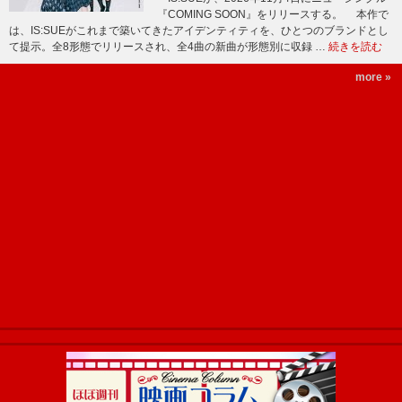
『COMING SOON』をリリースする。 本作で
は、IS:SUEがこれまで築いてきたアイデンティティを、ひとつのブランドとし
て提示。全8形態でリリースされ、全4曲の新曲が形態別に収録 …
続きを読む
more »