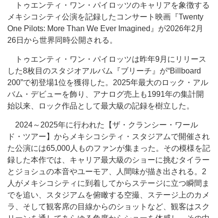
トゥエンティ・ワン・パイロッツのキャリアを象徴する
メキシコシティ公演を記録したコンサート映画『Twenty
One Pilots: More Than We Ever Imagined』が2026年2月
26日から世界同時公開される。
トゥエンティ・ワン・パイロッツは昨年9月にリリース
した8枚目のスタジオアルバム『ブリーチ』が“Billboard
200”で初登場1位を獲得した。2025年最大のロック・アル
バム・デビューを飾り、アナログ売上も1991年の集計開
始以来、ロック作品として最大級の記録を樹立した。
2024～2025年に行われた【ザ・クランシー・ワール
ド・ツアー】からメキシコシティ・スタジアムで開催され
た公演には65,000人ものファンが集まった。その模様を記
録した本作では、キャリア最大級のショーに挑むタイラー
とジョシュの本音やユーモア、人間味が描き出される。2
人がメキシコシティに到着してからステージに立つ瞬間ま
でを追い、スタジアムを俯瞰する空撮、ステージ上のカメ
ラ、そして観客席の目線からのショットなど、観客はスク