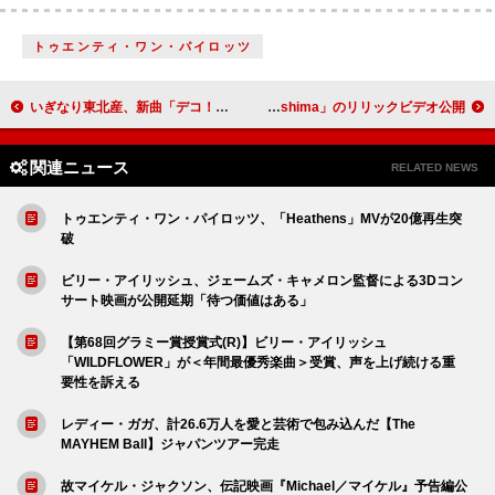
トゥエンティ・ワン・パイロッツ
いぎなり東北産、新曲「デコ！」配信リリース 新アー写も解禁
ぜったくん、最新EP『宇宙ZINE』より「寝れない!! feat. Riku Oshima」のリリックビデオ公開
関連ニュース
RELATED NEWS
トゥエンティ・ワン・パイロッツ、「Heathens」MVが20億再生突
破
ビリー・アイリッシュ、ジェームズ・キャメロン監督による3Dコン
サート映画が公開延期「待つ価値はある」
【第68回グラミー賞授賞式(R)】ビリー・アイリッシュ
「WILDFLOWER」が＜年間最優秀楽曲＞受賞、声を上げ続ける重
要性を訴える
レディー・ガガ、計26.6万人を愛と芸術で包み込んだ【The
MAYHEM Ball】ジャパンツアー完走
故マイケル・ジャクソン、伝記映画『Michael／マイケル』予告編公